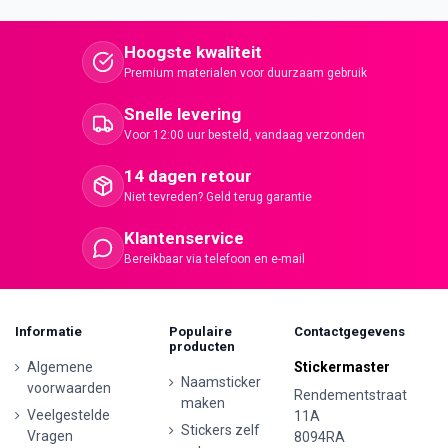
Hoogste kwaliteit
Premium materialen voor duurzaam gebruik
Snelle levering
Voor 12:00 uur besteld, vandaag verzonden
14 dagen retour
Niet tevreden? Geld terug garantie
Klantenservice
Bereikbaar via telefoon en e-mail
Informatie
Populaire
Contactgegevens
producten
Algemene
Stickermaster
Naamsticker
voorwaarden
Rendementstraat
maken
Veelgestelde
11A
Stickers zelf
Vragen
8094RA