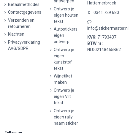
ontwerpen
Hattemerbroek
Betaalmethodes
Ontwerp je
Contactgegevens
0341 729 680
eigen houten
Verzenden en
tekst
retourneren
info@stickermaster.nl
Autostickers
Klachten
eigen
KVK:
71793437
ontwerp
Privacyverklaring
BTW nr:
AVG/GDPR
Ontwerp je
NL002148465B62
eigen
kunststof
tekst
Wijnetiket
maken
Ontwerp je
eigen Vilt
tekst
Ontwerp je
eigen rally
naam sticker
Follow us