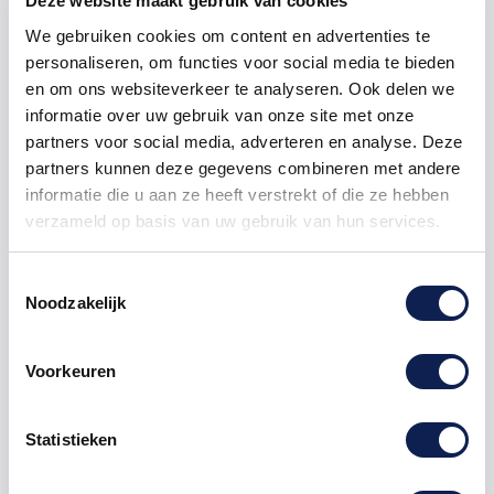
Deze website maakt gebruik van cookies
We gebruiken cookies om content en advertenties te
1000
€ 2,98
€ 2.975,00
personaliseren, om functies voor social media te bieden
en om ons websiteverkeer te analyseren. Ook delen we
informatie over uw gebruik van onze site met onze
Nintendo
N3DS
New Nintendo 3DS
partners voor social media, adverteren en analyse. Deze
partners kunnen deze gegevens combineren met andere
informatie die u aan ze heeft verstrekt of die ze hebben
verzameld op basis van uw gebruik van hun services.
Omschrijving
Toestemmingsselectie
Noodzakelijk
Product details
Voorkeuren
New Nintendo 3DS faceplate
stickers
Je hebt twee opties:
Statistieken
Faceplates (voor en achterkant van de New
Nintendo 3DS)