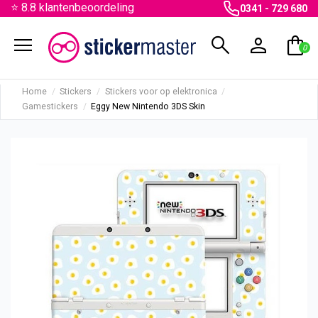
⭐ 8.8 klantenbeoordeling
0341 - 729 680
menu
search
person
shopping_bag
0
Home
Stickers
Stickers voor op elektronica
Gamestickers
Eggy New Nintendo 3DS Skin