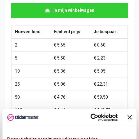
In mijn winkelwagen
Hoeveelheid
Eenheid prijs
Je bespaart
2
€ 5,65
€ 0,60
5
€ 5,50
€ 2,23
10
€ 5,36
€ 5,95
25
€ 5,06
€ 22,31
50
€ 4,76
€ 59,50
100
€ 4,46
€ 148,75
250
€ 4,17
€ 446,25
500
€ 3,57
€ 1.190,00