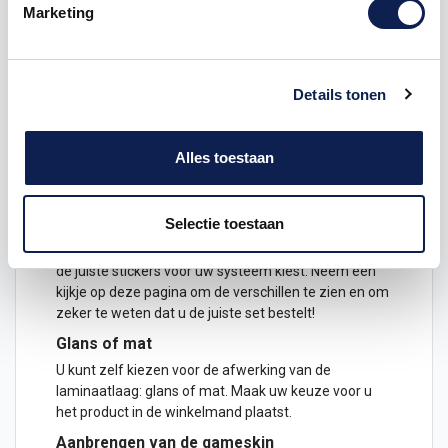
Marketing
Complete set (voor en achterkant én de
stickers voor de binnenkant van de 3DS)
De decals zijn geprint op speciaal spiderliner folie. In
de plaklaag zitten luchtkanaaltjes, wat betekent dat
Details tonen
de stickers makkelijk bubbelvrij aan zijn te brengen.
Ook worden de stickers voorzien van een speciale
beschermende laminaatlaag, zodat de handheld ook
Alles toestaan
mooi blijft bij veel gebruik of constant schuiven.
Welke Nintendo 2DS/3DS heb ik?
Selectie toestaan
De Nintendo 3DS en Nintendo 2DS systemen lijken
allemaal best op elkaar, maar het is belangrijk dat u
de juiste stickers voor uw systeem kiest. Neem een
kijkje op
deze pagina
om de verschillen te zien en om
zeker te weten dat u de juiste set bestelt!
Glans of mat
U kunt zelf kiezen voor de afwerking van de
laminaatlaag: glans of mat. Maak uw keuze voor u
het product in de winkelmand plaatst.
Aanbrengen van de gameskin