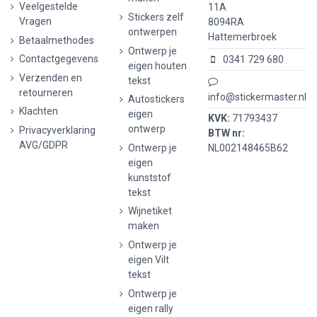
Veelgestelde
11A
Stickers zelf
Vragen
8094RA
ontwerpen
Hattemerbroek
Betaalmethodes
Ontwerp je
Contactgegevens
0341 729 680
eigen houten
Verzenden en
tekst
retourneren
info@stickermaster.nl
Autostickers
Klachten
eigen
KVK:
71793437
ontwerp
Privacyverklaring
BTW nr:
AVG/GDPR
Ontwerp je
NL002148465B62
eigen
kunststof
tekst
Wijnetiket
maken
Ontwerp je
eigen Vilt
tekst
Ontwerp je
eigen rally