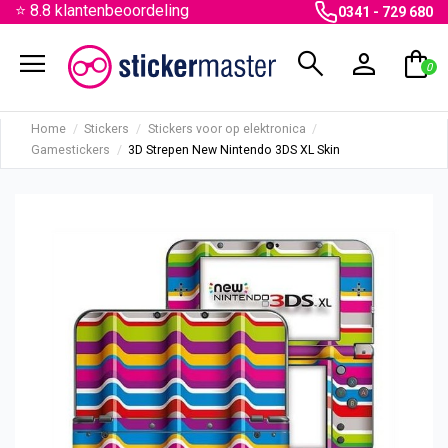
⭐ 8.8 klantenbeoordeling
0341 - 729 680
menu
search
person
shopping_bag
0
Home
Stickers
Stickers voor op elektronica
Gamestickers
3D Strepen New Nintendo 3DS XL Skin