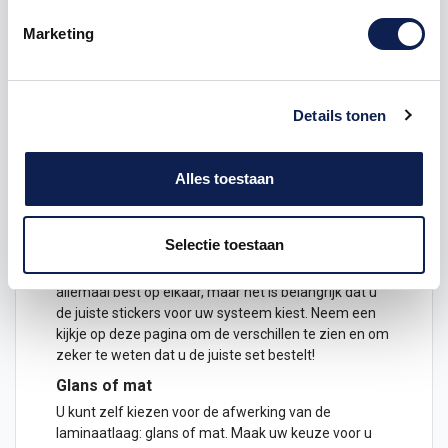
Faceplates (voor en achterkant van de New
Marketing
Nintendo 3DS XL)
Complete set (voor en achterkant én de
stickers voor de binnenkant van de 3DS XL)
De decals zijn geprint op speciaal spiderliner folie. In
Details tonen
de plaklaag zitten luchtkanaaltjes, wat betekent dat
de stickers makkelijk bubbelvrij aan zijn te brengen.
Ook worden de stickers voorzien van een speciale
Alles toestaan
beschermende laminaatlaag, zodat de handheld ook
mooi blijft bij veel gebruik of constant schuiven.
Welke Nintendo 2DS/3DS heb ik?
Selectie toestaan
De Nintendo 3DS en Nintendo 2DS systemen lijken
allemaal best op elkaar, maar het is belangrijk dat u
de juiste stickers voor uw systeem kiest. Neem een
kijkje op
deze pagina
om de verschillen te zien en om
zeker te weten dat u de juiste set bestelt!
Glans of mat
U kunt zelf kiezen voor de afwerking van de
laminaatlaag: glans of mat. Maak uw keuze voor u