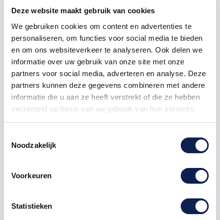
500
€ 4,17
€ 1.390,00
Deze website maakt gebruik van cookies
We gebruiken cookies om content en advertenties te
1000
€ 3,48
€ 3.475,00
personaliseren, om functies voor social media te bieden
en om ons websiteverkeer te analyseren. Ook delen we
informatie over uw gebruik van onze site met onze
Nintendo
3DS XL
N3DS
New Nintendo 3DS
partners voor social media, adverteren en analyse. Deze
New Nintendo 3DS XL
partners kunnen deze gegevens combineren met andere
informatie die u aan ze heeft verstrekt of die ze hebben
verzameld op basis van uw gebruik van hun services.
Omschrijving
Toestemmingsselectie
Noodzakelijk
Product details
Voorkeuren
New Nintendo 3DS XL faceplate
stickers
Statistieken
Je hebt twee opties: