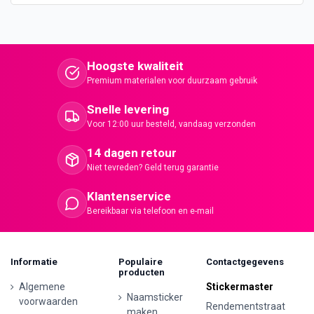
Hoogste kwaliteit
Premium materialen voor duurzaam gebruik
Snelle levering
Voor 12:00 uur besteld, vandaag verzonden
14 dagen retour
Niet tevreden? Geld terug garantie
Klantenservice
Bereikbaar via telefoon en e-mail
Informatie
Populaire
Contactgegevens
producten
Algemene
Stickermaster
Naamsticker
voorwaarden
Rendementstraat
maken