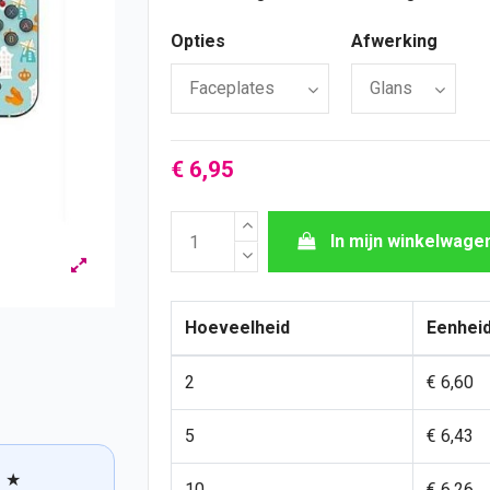
Opties
Afwerking
€ 6,95
In mijn winkelwage
Hoeveelheid
Eenheid
2
€ 6,60
5
€ 6,43
★
10
€ 6,26