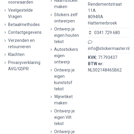
Naamsticker
voorwaarden
Rendementstraat
maken
Veelgestelde
11A
Stickers zelf
Vragen
8094RA
ontwerpen
Hattemerbroek
Betaalmethodes
Ontwerp je
Contactgegevens
0341 729 680
eigen houten
Verzenden en
tekst
retourneren
info@stickermaster.nl
Autostickers
Klachten
eigen
KVK:
71793437
ontwerp
Privacyverklaring
BTW nr:
AVG/GDPR
Ontwerp je
NL002148465B62
eigen
kunststof
tekst
Wijnetiket
maken
Ontwerp je
eigen Vilt
tekst
Ontwerp je