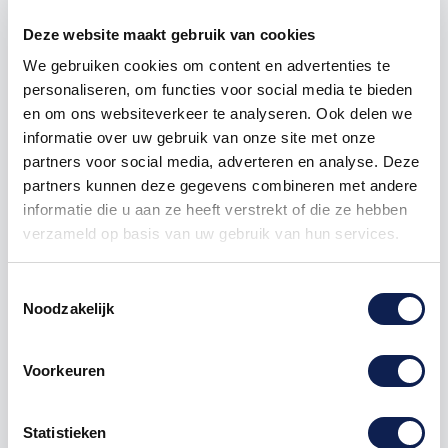
Deze website maakt gebruik van cookies
500
€ 4,17
€ 1.390,00
We gebruiken cookies om content en advertenties te
1000
€ 3,48
€ 3.475,00
personaliseren, om functies voor social media te bieden
en om ons websiteverkeer te analyseren. Ook delen we
informatie over uw gebruik van onze site met onze
partners voor social media, adverteren en analyse. Deze
Nintendo
3DS XL
N3DS
New Nintendo 3DS
partners kunnen deze gegevens combineren met andere
New Nintendo 3DS XL
informatie die u aan ze heeft verstrekt of die ze hebben
verzameld op basis van uw gebruik van hun services.
Toestemmingsselectie
Omschrijving
Noodzakelijk
Product details
Voorkeuren
New Nintendo 3DS XL faceplate
stickers
Statistieken