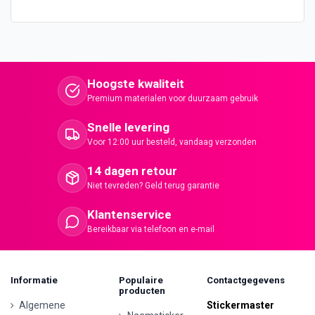
Hoogste kwaliteit
Premium materialen voor duurzaam gebruik
Snelle levering
Voor 12:00 uur besteld, vandaag verzonden
14 dagen retour
Niet tevreden? Geld terug garantie
Klantenservice
Bereikbaar via telefoon en e-mail
Informatie
Populaire
Contactgegevens
producten
Algemene
Stickermaster