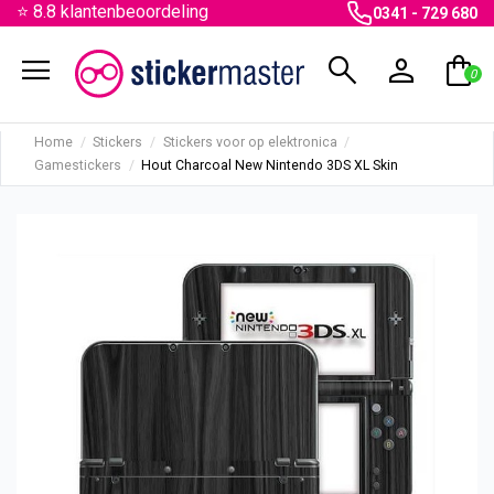
⭐ 8.8 klantenbeoordeling
0341 - 729 680
menu
search
person
shopping_bag
0
Home
Stickers
Stickers voor op elektronica
Gamestickers
Hout Charcoal New Nintendo 3DS XL Skin