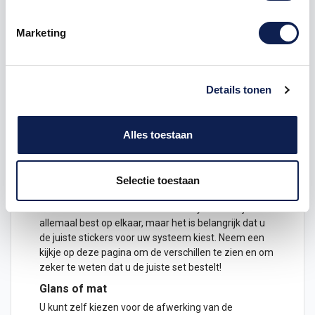
Je hebt twee opties:
Faceplates (voor en achterkant van de New
Marketing
Nintendo 3DS XL)
Complete set (voor en achterkant én de
stickers voor de binnenkant van de 3DS XL)
Details tonen
De decals zijn geprint op speciaal spiderliner folie. In
de plaklaag zitten luchtkanaaltjes, wat betekent dat
de stickers makkelijk bubbelvrij aan zijn te brengen.
Alles toestaan
Ook worden de stickers voorzien van een speciale
beschermende laminaatlaag, zodat de handheld ook
mooi blijft bij veel gebruik of constant schuiven.
Selectie toestaan
Welke Nintendo 2DS/3DS heb ik?
De Nintendo 3DS en Nintendo 2DS systemen lijken
allemaal best op elkaar, maar het is belangrijk dat u
de juiste stickers voor uw systeem kiest. Neem een
kijkje op
deze pagina
om de verschillen te zien en om
zeker te weten dat u de juiste set bestelt!
Glans of mat
U kunt zelf kiezen voor de afwerking van de