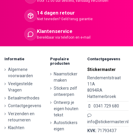
Voor 12:00 uur besteld, vandaag verzonden
14 dagen retour
Niet tevreden? Geld terug garantie
Klantenservice
Bereikbaar via telefoon en e-mail
Informatie
Populaire
Contactgegevens
producten
Algemene
Stickermaster
Naamsticker
voorwaarden
Rendementstraat
maken
Veelgestelde
11A
Stickers zelf
Vragen
8094RA
ontwerpen
Hattemerbroek
Betaalmethodes
Ontwerp je
Contactgegevens
0341 729 680
eigen houten
Verzenden en
tekst
retourneren
info@stickermaster.nl
Autostickers
Klachten
eigen
KVK:
71793437