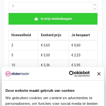
In mijn winkelwagen
Hoeveelheid
Eenheid prijs
Je bespaart
2
€ 5,65
€ 0,60
5
€ 5,50
€ 2,23
10
€ 5,36
€ 5,95
25
€ 5,06
€ 22,31
50
€ 4,76
€ 59,50
Deze website maakt gebruik van cookies
100
€ 4,46
€ 148,75
We gebruiken cookies om content en advertenties te
personaliseren, om functies voor social media te bieden
250
€ 4,17
€ 446,25