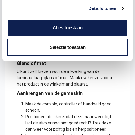
Je ontvangt drie stickers: een voor de Joy-Con L, een
voor de Joy-Con R en een voor de meegeleverde
Details tonen
Joy-Con Grip!
De decals zijn geprint op speciaal spiderliner folie. In
Alles toestaan
de plaklaag zitten luchtkanaaltjes, wat betekent dat
de stickers makkelijk bubbelvrij aan zijn te brengen.
Ook worden de stickers voorzien van een speciale
Selectie toestaan
beschermende laminaatlaag, zodat de handheld ook
mooi blijft bij veel gebruik of constant schuiven.
Glans of mat
U kunt zelf kiezen voor de afwerking van de
laminaatlaag: glans of mat. Maak uw keuze voor u
het product in de winkelmand plaatst.
Aanbrengen van de gameskin
Maak de console, controller of handheld goed
schoon.
Positioneer de skin zodat deze naar wens ligt.
Ligt de
sticker
nog niet goed recht? Trek deze
dan weer voorzichtig los en herpositioneer.