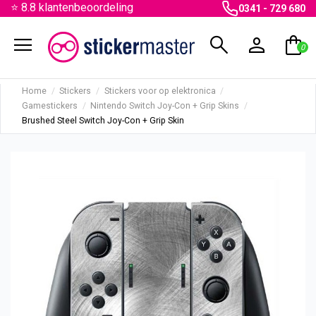
⭐ 8.8 klantenbeoordeling
0341 - 729 680
menu
search
person
shopping_bag
0
Home
Stickers
Stickers voor op elektronica
Gamestickers
Nintendo Switch Joy-Con + Grip Skins
Brushed Steel Switch Joy-Con + Grip Skin