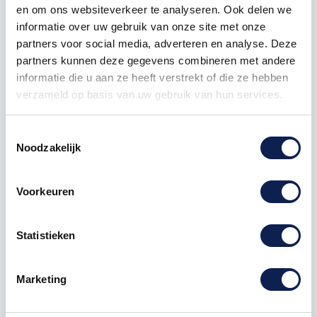
en om ons websiteverkeer te analyseren. Ook delen we
500
€ 3,57
€ 1.190,00
informatie over uw gebruik van onze site met onze
partners voor social media, adverteren en analyse. Deze
1000
€ 2,98
€ 2.975,00
partners kunnen deze gegevens combineren met andere
informatie die u aan ze heeft verstrekt of die ze hebben
verzameld op basis van uw gebruik van hun services.
Nintendo
Switch
Joycon
Joy-Con
Grip
Nintendo Switch
Toestemmingsselectie
Noodzakelijk
Voorkeuren
Omschrijving
Statistieken
Product details
Marketing
Nintendo Switch Joy-Con + Joycon
Grip
stickers