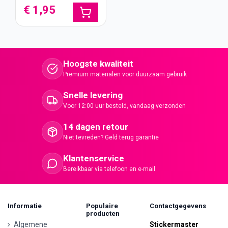
€ 1,95
Hoogste kwaliteit
Premium materialen voor duurzaam gebruik
Snelle levering
Voor 12:00 uur besteld, vandaag verzonden
14 dagen retour
Niet tevreden? Geld terug garantie
Klantenservice
Bereikbaar via telefoon en e-mail
Informatie
Populaire
Contactgegevens
producten
Algemene
Stickermaster