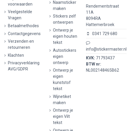
Naamsticker
voorwaarden
Rendementstraat
maken
Veelgestelde
11A
Stickers zelf
Vragen
8094RA
ontwerpen
Hattemerbroek
Betaalmethodes
Ontwerp je
Contactgegevens
0341 729 680
eigen houten
Verzenden en
tekst
retourneren
info@stickermaster.nl
Autostickers
Klachten
eigen
KVK:
71793437
ontwerp
Privacyverklaring
BTW nr:
AVG/GDPR
Ontwerp je
NL002148465B62
eigen
kunststof
tekst
Wijnetiket
maken
Ontwerp je
eigen Vilt
tekst
Ontwerp je