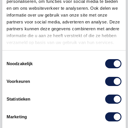
personaliseren, om functies voor social media te bieden
en om ons websiteverkeer te analyseren. Ook delen we
5
€ 4,60
€ 1,73
informatie over uw gebruik van onze site met onze
25
€ 4,21
€ 18,56
partners voor social media, adverteren en analyse. Deze
partners kunnen deze gegevens combineren met andere
50
€ 3,96
€ 49,50
informatie die u aan ze heeft verstrekt of die ze hebben
verzameld op basis van uw gebruik van hun services.
100
€ 3,71
€ 123,75
Toestemmingsselectie
Noodzakelijk
Voorkeuren
Omschrijving
Statistieken
Product details
Marketing