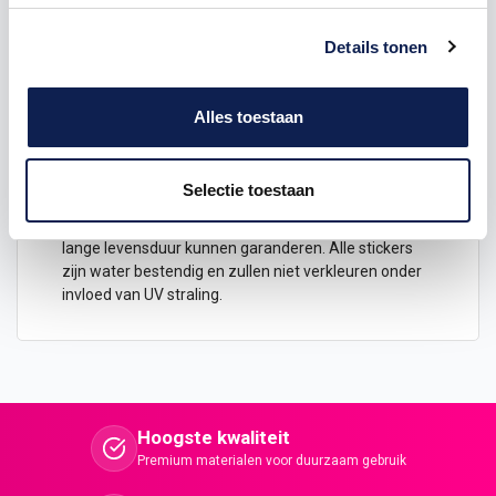
Nijmegen plaatsnaambord
sticker
Plaatsnaam bord sticker geschikt voor binnen en
Details tonen
buiten.
Afmeting B x H: 40 x 10 cm
Alles toestaan
Plaatsnaam
stickers
van hoge kwaliteit
Alle plaatsnaam bord stickers worden full color
gedrukt en zijn gemaakt van hoogwaardig materiaal.
Selectie toestaan
Wij brengen op elke sticker een glanzende
transparante beschermlaag aan waardoor wij een
lange levensduur kunnen garanderen. Alle stickers
zijn water bestendig en zullen niet verkleuren onder
invloed van UV straling.
Hoogste kwaliteit
Premium materialen voor duurzaam gebruik