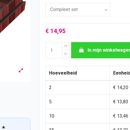
€ 14,95
In mijn winkelwage
Hoeveelheid
Eenheid
2
€ 14,20
5
€ 13,83
10
€ 13,46
★