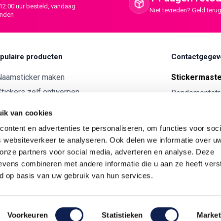
12:00 uur besteld, vandaag
Niet tevreden? Geld terug
onden
pulaire producten
Contactgegev
Naamsticker maken
Stickermast
tickers zelf ontwerpen
Rendementstr
8094RA Hatte
ntwerp je eigen houten tekst
ik van cookies
Autostickers eigen ontwerp
0341 729 
ontent en advertenties te personaliseren, om functies voor soci
ntwerp je eigen kunststof tekst
info@stick
 websiteverkeer te analyseren. Ook delen we informatie over u
Wijnetiket maken
 onze partners voor social media, adverteren en analyse. Deze
KVK:
7179343
vens combineren met andere informatie die u aan ze heeft vers
ntwerp je eigen Vilt tekst
BTW nr:
NL00
d op basis van uw gebruik van hun services.
ntwerp je eigen rally naam sticker
Voorkeuren
Statistieken
Market