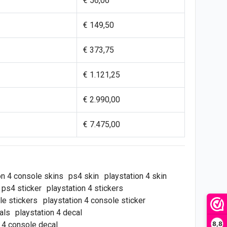
€ 56,06
€ 149,50
€ 373,75
€ 1.121,25
€ 2.990,00
€ 7.475,00
on 4 console skins
ps4 skin
playstation 4 skin
ps4 sticker
playstation 4 stickers
le stickers
playstation 4 console sticker
als
playstation 4 decal
n 4 console decal
8,8