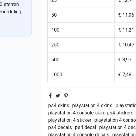
25
€ 12,71
0 sterren
eoordeling
50
€ 11,96
100
€ 11,21
250
€ 10,47
500
€ 8,97
1000
€ 7,48
ps4 skins
playstation 4 skins
playstati
playstation 4 console skin
ps4 stickers
playstation 4 sticker
playstation 4 conso
ps4 decals
ps4 decal
playstation 4 dec
playstation 4 console decals
playstatio