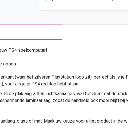
jouw PS4 spelcomputer!
ee opties
enkant (waar het zilveren Playstation logo zit), perfect als je je 
), voor als je je PS4 rechtop hebt staan.
e. In de plaklaag zitten luchtkanaaltjes, wat betekent dat de stic
chermende laminaatlaag, zodat de handheld ook mooi blijft bij v
naatlaag: glans of mat. Maak uw keuze voor u het product in de w