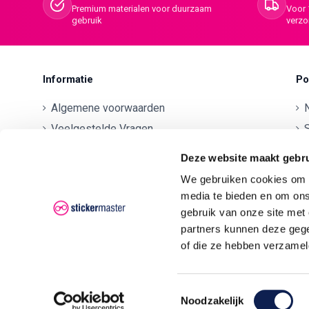
Premium materialen voor duurzaam
Voor 
gebruik
verz
Informatie
Po
Algemene voorwaarden
Veelgestelde Vragen
S
Betaalmethodes
O
Deze website maakt gebru
Contactgegevens
We gebruiken cookies om c
Verzenden en retourneren
O
media te bieden en om ons
Klachten
gebruik van onze site met
partners kunnen deze gege
Privacyverklaring AVG/GDPR
O
of die ze hebben verzamel
O
Toestemmingsselectie
Noodzakelijk