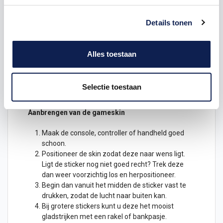
Playstation 4 Console
stickers
, gemaakt voor jouw
Details tonen
PS4 spelcomputer!
De decals zijn geprint op speciaal spiderliner folie. In
Alles toestaan
de plaklaag zitten luchtkanaaltjes, wat betekent dat
de stickers makkelijk bubbelvrij aan zijn te brengen.
Ook worden de stickers voorzien van een speciale
beschermende laminaatlaag, zodat de handheld ook
Selectie toestaan
mooi blijft bij veel gebruik of constant schuiven.
Aanbrengen van de gameskin
Maak de console, controller of handheld goed
schoon.
Positioneer de skin zodat deze naar wens ligt.
Ligt de
sticker
nog niet goed recht? Trek deze
dan weer voorzichtig los en herpositioneer.
Begin dan vanuit het midden de sticker vast te
drukken, zodat de lucht naar buiten kan.
Bij grotere stickers kunt u deze het mooist
gladstrijken met een rakel of bankpasje.