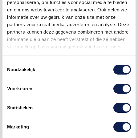
personaliseren, om functies voor social media te bieden
en om ons websiteverkeer te analyseren. Ook delen we
1000
€ 7,48
€ 7.475,00
informatie over uw gebruik van onze site met onze
partners voor social media, adverteren en analyse. Deze
partners kunnen deze gegevens combineren met andere
ps4 skins
playstation 4 skins
playstation 4 console skins
informatie die u aan ze heeft verstrekt of die ze hebben
ps4 skin
playstation 4 skin
playstation 4 console skin
verzameld op basis van uw gebruik van hun services.
ps4 stickers
ps4 sticker
playstation 4 stickers
playstation 4 sticker
playstation 4 console stickers
Toestemmingsselectie
playstation 4 console sticker
ps4 decals
ps4 decal
Noodzakelijk
playstation 4 decals
playstation 4 decal
playstation 4 console decals
playstation 4 console decal
Voorkeuren
Statistieken
Omschrijving
Marketing
Product details