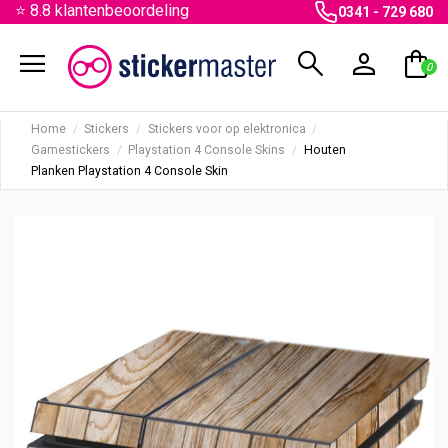
⭐ 8.8 klantenbeoordeling
0341 - 729 680
menu
search
person
shopping_bag
0
Home
Stickers
Stickers voor op elektronica
Gamestickers
Playstation 4 Console Skins
Houten
Planken Playstation 4 Console Skin