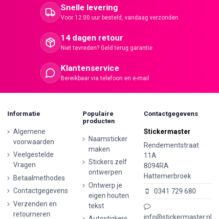
Snelle levering
Voor 12:00 uur besteld, vandaag verzonden
14 dagen retour
Niet tevreden? Geld terug garantie
Klantenservice
Bereikbaar via telefoon en e-mail
Informatie
Populaire
Contactgegevens
producten
Algemene
Stickermaster
Naamsticker
voorwaarden
Rendementstraat
maken
Veelgestelde
11A
Stickers zelf
Vragen
8094RA
ontwerpen
Hattemerbroek
Betaalmethodes
Ontwerp je
Contactgegevens
0341 729 680
eigen houten
Verzenden en
tekst
retourneren
info@stickermaster.nl
Autostickers