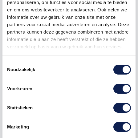
personaliseren, om functies voor social media te bieden
en om ons websiteverkeer te analyseren. Ook delen we
1000
€ 7,48
€ 7.475,00
informatie over uw gebruik van onze site met onze
partners voor social media, adverteren en analyse. Deze
partners kunnen deze gegevens combineren met andere
ps4 skins
playstation 4 skins
playstation 4 console skins
informatie die u aan ze heeft verstrekt of die ze hebben
ps4 skin
playstation 4 skin
playstation 4 console skin
verzameld op basis van uw gebruik van hun services.
ps4 stickers
ps4 sticker
playstation 4 stickers
playstation 4 sticker
playstation 4 console stickers
Toestemmingsselectie
playstation 4 console sticker
ps4 decals
ps4 decal
Noodzakelijk
playstation 4 decals
playstation 4 decal
playstation 4 console decals
playstation 4 console decal
Voorkeuren
Statistieken
Omschrijving
Marketing
Product details