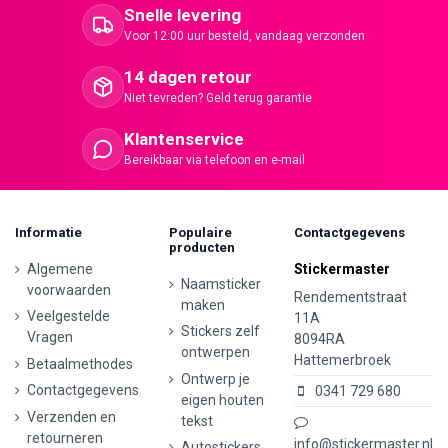
Snelle levering
Voor 12:00 uur besteld, vandaag verzonden
14 dagen retour
Niet tevreden? Geld terug garantie
Klantenservice
Bereikbaar via telefoon en e-mail
Informatie
Populaire
Contactgegevens
producten
Algemene
Stickermaster
Naamsticker
voorwaarden
Rendementstraat
maken
Veelgestelde
11A
Stickers zelf
Vragen
8094RA
ontwerpen
Hattemerbroek
Betaalmethodes
Ontwerp je
Contactgegevens
0341 729 680
eigen houten
Verzenden en
tekst
retourneren
info@stickermaster.nl
Autostickers