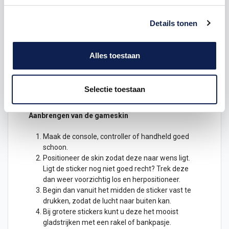
Playstation 4 Console
stickers
, gemaakt voor jouw
Details tonen
PS4 spelcomputer!
De decals zijn geprint op speciaal spiderliner folie. In
Alles toestaan
de plaklaag zitten luchtkanaaltjes, wat betekent dat
de stickers makkelijk bubbelvrij aan zijn te brengen.
Ook worden de stickers voorzien van een speciale
beschermende laminaatlaag, zodat de handheld ook
Selectie toestaan
mooi blijft bij veel gebruik of constant schuiven.
Aanbrengen van de gameskin
Maak de console, controller of handheld goed
schoon.
Positioneer de skin zodat deze naar wens ligt.
Ligt de
sticker
nog niet goed recht? Trek deze
dan weer voorzichtig los en herpositioneer.
Begin dan vanuit het midden de sticker vast te
drukken, zodat de lucht naar buiten kan.
Bij grotere stickers kunt u deze het mooist
gladstrijken met een rakel of bankpasje.