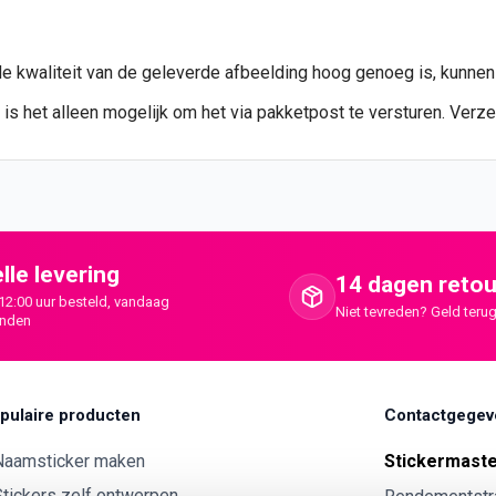
de kwaliteit van de geleverde afbeelding hoog genoeg is, kunne
 is het alleen mogelijk om het via pakketpost te versturen. Verz
lle levering
14 dagen retou
12:00 uur besteld, vandaag
Niet tevreden? Geld terug
onden
pulaire producten
Contactgegev
Naamsticker maken
Stickermast
tickers zelf ontwerpen