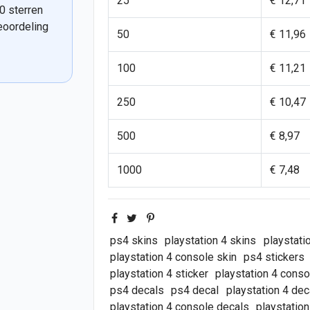
25
€ 12,71
0 sterren
eoordeling
50
€ 11,96
100
€ 11,21
250
€ 10,47
500
€ 8,97
1000
€ 7,48
ps4 skins
playstation 4 skins
playstati
playstation 4 console skin
ps4 stickers
playstation 4 sticker
playstation 4 conso
ps4 decals
ps4 decal
playstation 4 dec
playstation 4 console decals
playstatio