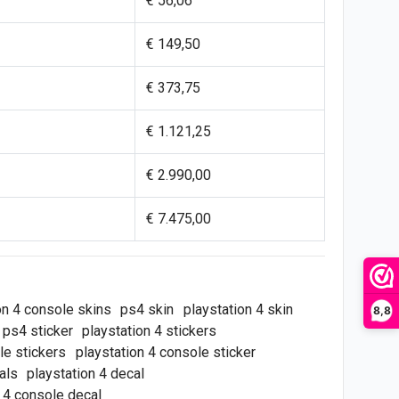
€ 56,06
€ 149,50
€ 373,75
€ 1.121,25
€ 2.990,00
€ 7.475,00
on 4 console skins
ps4 skin
playstation 4 skin
8,8
ps4 sticker
playstation 4 stickers
le stickers
playstation 4 console sticker
als
playstation 4 decal
n 4 console decal