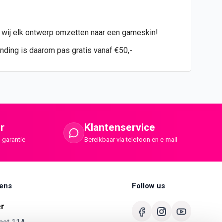
n wij elk ontwerp omzetten naar een gameskin!
ending is daarom pas gratis vanaf €50,-
r
Klantenservice
 garantie
Bereikbaar via telefoon en e-mail
ens
Follow us
er