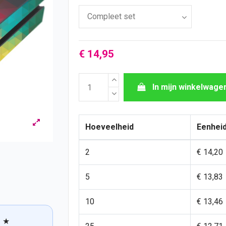
€ 14,95
In mijn winkelwage
Hoeveelheid
Eenheid
2
€ 14,20
5
€ 13,83
10
€ 13,46
★