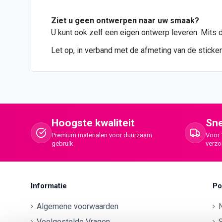
Ziet u geen
ontwerpen
naar uw smaak?
U kunt ook zelf een eigen ontwerp leveren. Mits 
Let op, in verband met de afmeting van de sticker
Hoogste kwaliteit
Sne
Premium materialen voor duurzaam
Voor 
gebruik
verz
Informatie
Po
Algemene voorwaarden
Veelgestelde Vragen
S