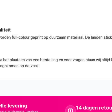
iteit
worden full-colour geprint op duurzaam materiaal. De landen stic
 het plaatsen van een bestelling en voor vragen staan wij altijd 
 langskomen op de zaak.
lle levering
14 dagen retou
12:00 uur besteld, vandaag