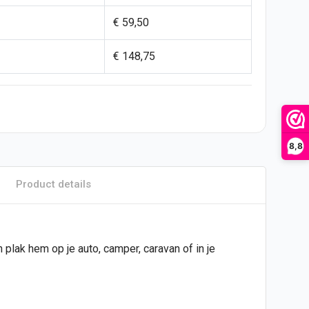
€ 59,50
€ 148,75
8,8
Product details
n plak hem op je
auto
, camper, caravan of in je