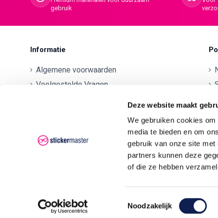
gebruik
verz
Informatie
Po
Algemene voorwaarden
Veelgestelde Vragen
S
Betaalmethodes
O
Deze website maakt gebru
Contactgegevens
We gebruiken cookies om c
Verzenden en retourneren
O
media te bieden en om ons
Klachten
gebruik van onze site met
partners kunnen deze gege
Privacyverklaring AVG/GDPR
O
of die ze hebben verzamel
O
Toestemmingsselectie
Noodzakelijk
© 2026 - Stickermaster -
De wa