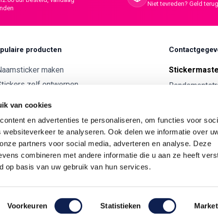
Niet tevreden? Geld terug
onden
pulaire producten
Contactgegev
Naamsticker maken
Stickermast
tickers zelf ontwerpen
Rendementstr
8094RA Hatte
ntwerp je eigen houten tekst
ik van cookies
Autostickers eigen ontwerp
0341 729 
ontent en advertenties te personaliseren, om functies voor soci
ntwerp je eigen kunststof tekst
info@stick
 websiteverkeer te analyseren. Ook delen we informatie over u
Wijnetiket maken
 onze partners voor social media, adverteren en analyse. Deze
KVK:
7179343
vens combineren met andere informatie die u aan ze heeft vers
ntwerp je eigen Vilt tekst
BTW nr:
NL00
d op basis van uw gebruik van hun services.
ntwerp je eigen rally naam sticker
Voorkeuren
Statistieken
Market
ardering van stickermaster.nl bij
WebwinkelKeur Reviews
is 8.8