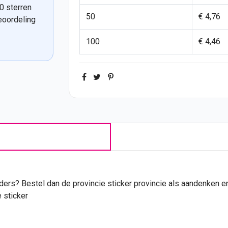
0 sterren
50
€ 4,76
eoordeling
100
€ 4,46
ders? Bestel dan de provincie
sticker
provincie als aandenken e
e sticker