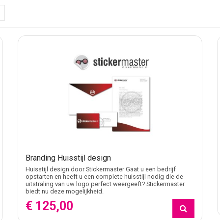
 van kwalitatieve belettering of full color graphic kits. Dit zor
d.
 evenementen, beurzen of vaste plaatsing bij je pand. Je kiest z
nieuwing toe? Stickermaster biedt logo- en huisstijlontwerp aan.
om langs in onze studio of neem contact op voor een vrijblijvende
Branding Huisstijl design
Huisstijl design door Stickermaster Gaat u een bedrijf
opstarten en heeft u een complete huisstijl nodig die de
uitstraling van uw logo perfect weergeeft? Stickermaster
biedt nu deze mogelijkheid.
€ 125,00
rmaster?