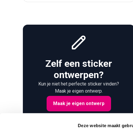
We bieden belettering voor voertuigen, reclameborden, v
Kan ik een ontwerp laten maken?
Ja. Naast productie verzorgen wij ook ontwerp- en graf
Waar kan ik terecht voor advies?
Je kunt langskomen bij onze locatie of contact opnemen 
Zijn de producten geschikt voor binnen én bui
Zelf een sticker
Ja. Onze sign-materialen zijn ontworpen voor zowel binn
ontwerpen?
Wat kost reclame- en sign-werk?
De kosten zijn afhankelijk van je wensen, formaat en ma
Kun je niet het perfecte sticker vinden?
Maak je eigen ontwerp.
Maak je eigen ontwerp
Deze website maakt gebru