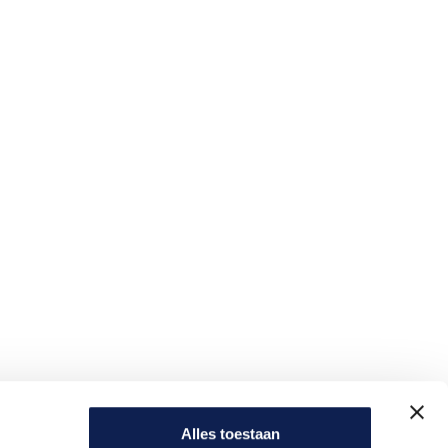
n advies op maat voor jouw project.
ling.
de offerte.
t op voor een prijsopgave.
Alles toestaan