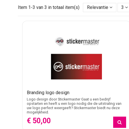
Laat je bedrijfswagen, bestelbus of vrachtwagen voorzien
Item 1-3 van 3 in totaal item(s)
Relevantie
3
merk op een professionele manier wordt gepresenteer
Reclameborden, banners en signage
Onze reclameborden, vlaggen en banners zijn ideaal voor
jouw huisstijl en communicatiebehoefte.
Logo- en huisstijlontwerp
Zit je nog in de opstartfase of is je branding aan ver
uitstraling die past bij je doelgroep en bedrijfsidentiteit.
Altijd advies en maatwerk
Bij Stickermaster kun je terecht voor advies op maat. K
toepassingen die passen bij jouw project en budget.
Branding logo design
Logo design door Stickermaster Gaat u een bedrijf
opstarten en heeft u een logo nodig die de uitstraling van
uw logo perfect weergeeft? Stickermaster biedt nu deze
mogelijkheid.
Veelgestelde vragen over Reclame & Sign
€ 50,00
Welke reclame- en sign-diensten biedt Sticke