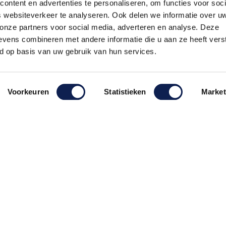
ontent en advertenties te personaliseren, om functies voor soci
 websiteverkeer te analyseren. Ook delen we informatie over u
 onze partners voor social media, adverteren en analyse. Deze
vens combineren met andere informatie die u aan ze heeft vers
lle levering
14 dagen retou
d op basis van uw gebruik van hun services.
12:00 uur besteld, vandaag
Niet tevreden? Geld terug
onden
Voorkeuren
Statistieken
Market
pulaire producten
Contactgegev
Naamsticker maken
Stickermast
tickers zelf ontwerpen
Rendementstr
8094RA Hatte
ntwerp je eigen houten tekst
Autostickers eigen ontwerp
0341 729 
ntwerp je eigen kunststof tekst
info@stick
Wijnetiket maken
KVK:
7179343
ntwerp je eigen Vilt tekst
BTW nr:
NL00