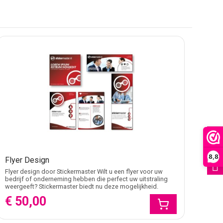
gt ervoor dat je onderweg nooit onopgemerkt blijft en je
elf formaat, materiaal en afwerking zodat het past bij
 Samen met onze designers werk je naar een herkenbare
FILTER
 offerte. We helpen je kiezen uit materialen en
8,8
Flyer Design
Flyer design door Stickermaster Wilt u een flyer voor uw
bedrijf of onderneming hebben die perfect uw uitstraling
weergeeft? Stickermaster biedt nu deze mogelijkheid.
€ 50,00