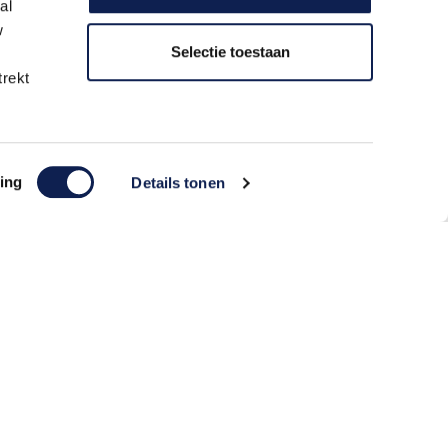
al
w
Selectie toestaan
trekt
r
Klantenservice
 garantie
Bereikbaar via telefoon en e-mail
ing
Details tonen
ens
Follow us
er
aat 11A
merbroek
680
ermaster.nl
7
2148465B62