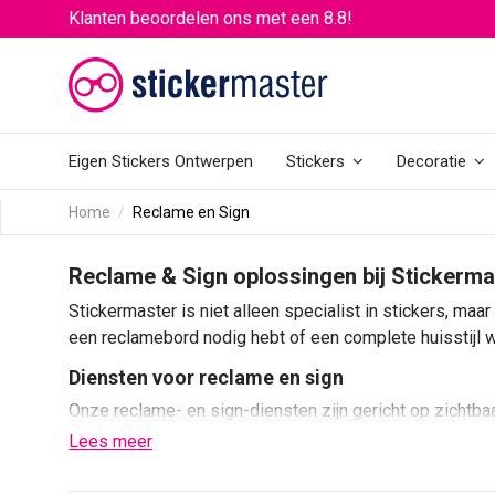
Klanten beoordelen ons met een 8.8!
Eigen Stickers Ontwerpen
Stickers
Decoratie
Home
Reclame en Sign
Reclame & Sign oplossingen bij Stickerma
Stickermaster is niet alleen specialist in stickers, maa
een reclamebord nodig hebt of een complete huisstijl wil
Diensten voor reclame en sign
Onze reclame- en sign-diensten zijn gericht op zichtbaa
exteriordecoratie en logo- en huisstijlontwerp.
Lees meer
Auto- en bedrijfsbelettering