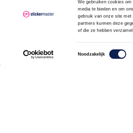
We gebruiken cookies om c
media te bieden en om ons
gebruik van onze site met
partners kunnen deze gege
Hoogste kwaliteit
Sne
of die ze hebben verzamel
Premium materialen voor duurzaam
Voor 
gebruik
verz
Toestemmingsselectie
Noodzakelijk
Informatie
Po
Algemene voorwaarden
Veelgestelde Vragen
S
Betaalmethodes
O
Contactgegevens
Verzenden en retourneren
O
Klachten
Privacyverklaring AVG/GDPR
O