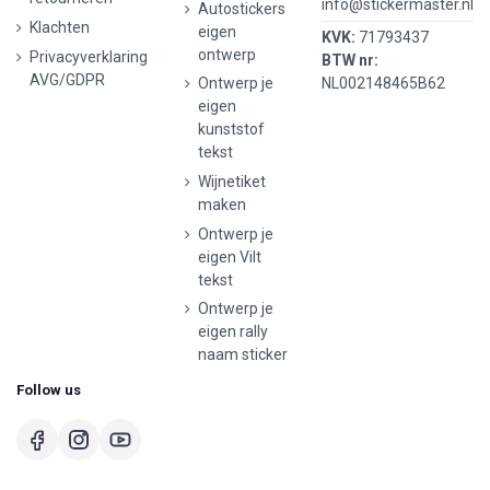
info@stickermaster.nl
Autostickers
Klachten
eigen
KVK:
71793437
ontwerp
Privacyverklaring
BTW nr:
AVG/GDPR
Ontwerp je
NL002148465B62
eigen
kunststof
tekst
Wijnetiket
maken
Ontwerp je
eigen Vilt
tekst
Ontwerp je
eigen rally
naam sticker
Follow us