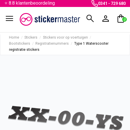
⭐ 8.8 klantenbeoordeling
0341 - 729 680
menu
search
person
shopping_bag
0
Home
Stickers
Stickers voor op voertuigen
Bootstickers
Registratienummers
Type 1 Waterscooter
registratie stickers