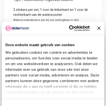
2 stickers per set, 1 voor de linkerkant en 1 voor de
rechterkant van de waterscooter.
Waterscooterstickers zijn bij ons verkrijgbaar in vele
verschillende kleuren.
Lettertype
Rock well extra Bold
die aan de voorwaarden van de
RDW voldoen.
Hoe te bestellen? druk op het tabblad "Product
Deze website maakt gebruik van cookies
Aanpassingen"
We gebruiken cookies om content en advertenties te
1) Kies bovenaan de kleur die je wenst te ontvangen
personaliseren, om functies voor social media te bieden
2) Geef aan hoeveel sets je wenst te ontvangen ( 1
en om ons websiteverkeer te analyseren. Ook delen we
set = 2 stickers )
informatie over uw gebruik van onze site met onze
3) Tabblad "Product Aanpassingen"
Welk registratienummer moet het worden, vb: 99-XB-
partners voor social media, adverteren en analyse. Deze
77
partners kunnen deze gegevens combineren met andere
(wij leveren altijd hoofdletters), druk op "Opslaan"
informatie die u aan ze heeft verstrekt of die ze hebben
4) In winkelmand plaatsen
verzameld op basis van uw gebruik van hun services.
5) Afrekenen
Hoe worden de stickers aangeleverd?
Toestemmingsselectie