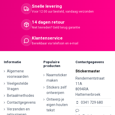
Snelle levering
Voor 12:00 uur besteld, vandaag verzonden
14 dagen retour
Niet tevreden? Geld terug garantie
Klantenservice
Bereikbaar via telefoon en e-mail
Informatie
Populaire
Contactgegevens
producten
Algemene
Stickermaster
Naamsticker
voorwaarden
Rendementstraat
maken
Veelgestelde
11A
Stickers zelf
Vragen
8094RA
ontwerpen
Hattemerbroek
Betaalmethodes
Ontwerp je
Contactgegevens
0341 729 680
eigen houten
Verzenden en
tekst
retourneren