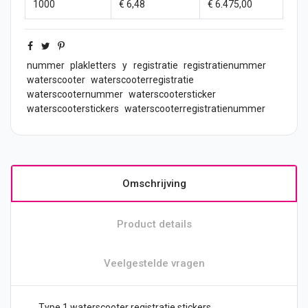
1000
€ 6,48
€ 6.475,00
nummer
plakletters
y
registratie
registratienummer
waterscooter
waterscooterregistratie
waterscooternummer
waterscootersticker
waterscooterstickers
waterscooterregistratienummer
Omschrijving
Product details
Veelgestelde vragen
Type 1 waterscooter registratie
stickers
.