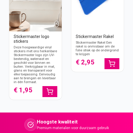
Stickermaster logo
Stickermaster Rakel
stickers
Stickermaster Rakel Een
rakel is onmisbaar om de
Deze hoogwaardige vinyl
folie strak op de ondergrond
stickers met ons herkenbare
te krijgen
Stickermaster logo zijn UV-
bestendig, watervast en
€ 2,95
geschikt voor binnen en
buiten. Verkrijgbaar in mat,
glans en transparant voor
elke toepassing. Eenvoudig
aan te brengen en leverbaar
in één formaat.
€ 1,95
Hoogste kwaliteit
Premium materialen voor duurzaam gebruik