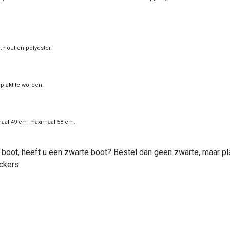
t hout en polyester.
plakt te worden.
nimaal 49 cm maximaal 58 cm.
boot, heeft u een zwarte boot? Bestel dan geen zwarte, maar plak
ckers.