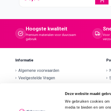
Hoogste kwaliteit
Sne
Premium materialen voor duurzaam
Voor 
gebruik
verz
Informatie
Po
Algemene voorwaarden
Veelgestelde Vragen
S
Betaalmethodes
O
Contactgegevens
Deze website maakt gebru
Verzenden en retourneren
O
We gebruiken cookies om c
media te bieden en om ons
Klachten