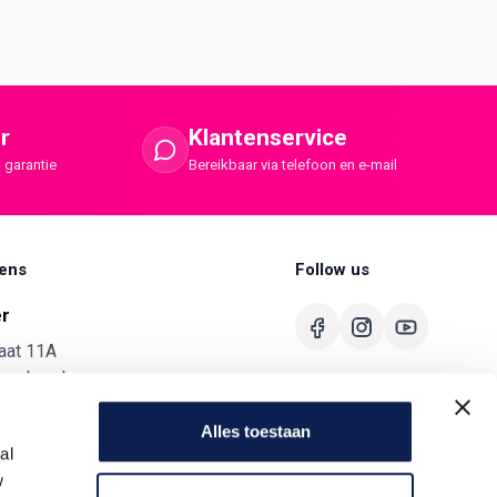
r
Klantenservice
 garantie
Bereikbaar via telefoon en e-mail
ens
Follow us
er
aat 11A
merbroek
680
Alles toestaan
al
ermaster.nl
w
7