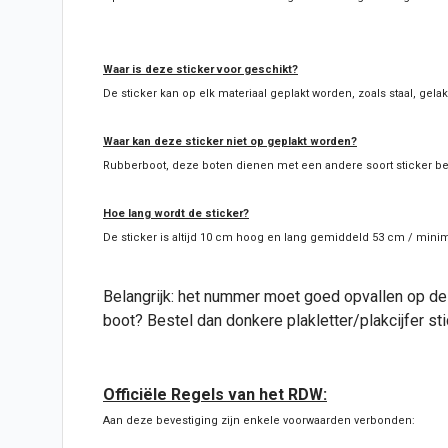
Waar is deze sticker voor geschikt?
De sticker kan op elk materiaal geplakt worden, zoals staal, gelak
Waar kan deze sticker niet op geplakt worden?
Rubberboot, deze boten dienen met een andere soort sticker be
Hoe lang wordt de sticker?
De sticker is altijd 10 cm hoog en lang gemiddeld 53 cm / mi
Belangrijk: het nummer moet goed opvallen op de 
boot? Bestel dan donkere plakletter/
plakcijfer
sti
Officiële Regels van het RDW:
Aan deze bevestiging zijn enkele voorwaarden verbonden: