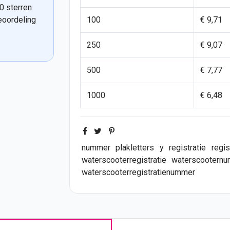
0 sterren
eoordeling
100
€ 9,71
250
€ 9,07
500
€ 7,77
1000
€ 6,48
nummer
plakletters
y
registratie
regi
waterscooterregistratie
waterscootern
waterscooterregistratienummer