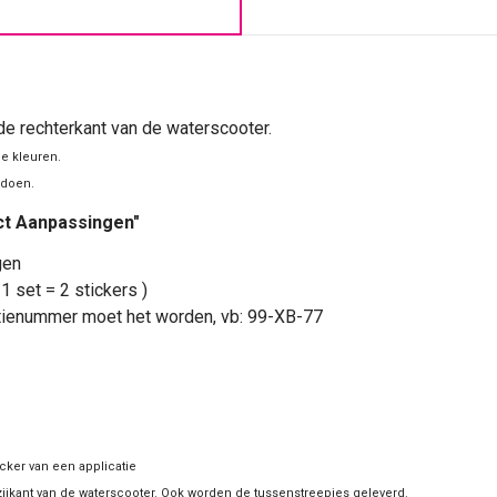
 de rechterkant van de waterscooter.
de kleuren.
ldoen.
uct Aanpassingen"
gen
1 set = 2 stickers )
atienummer moet het worden, vb: 99-XB-77
icker
van een applicatie
ijkant van de waterscooter. Ook
worden de tussenstreepjes geleverd.