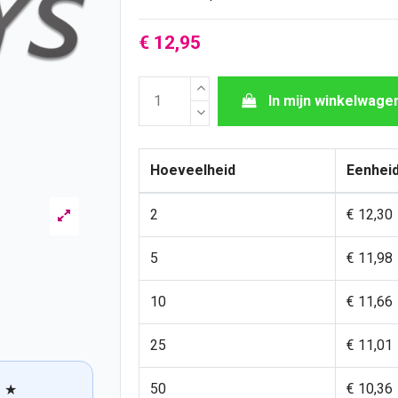
€ 12,95
In mijn winkelwage
Hoeveelheid
Eenheid
2
€ 12,30
5
€ 11,98
10
€ 11,66
25
€ 11,01
50
€ 10,36
★