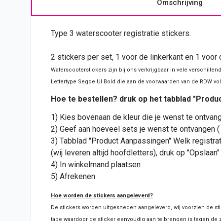
Omschrijving
Type 3 waterscooter registratie
stickers
.
2 stickers per set, 1 voor de linkerkant en 1 voor
Waterscooterstickers zijn bij ons verkrijgbaar in vele verschillen
Lettertype
Segoe UI Bold
die aan de voorwaarden van de RDW vo
Hoe te bestellen? druk op het tabblad "Prod
1) Kies bovenaan de kleur die je wenst te ontvan
2) Geef aan hoeveel sets je wenst te ontvangen ( 
3) Tabblad "Product Aanpassingen" Welk registr
(wij leveren altijd hoofdletters), druk op "Opslaan"
4) In winkelmand plaatsen
5) Afrekenen
Hoe worden de stickers aangeleverd?
De stickers worden uitgesneden aangeleverd, wij voorzien de
st
tape waardoor de sticker eenvoudig aan te brengen is tegen de z