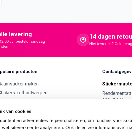
lle levering
14 dagen retou
12:00 uur besteld, vandaag
Niet tevreden? Geld terug
onden
pulaire producten
Contactgegev
Naamsticker maken
Stickermast
tickers zelf ontwerpen
Rendementstr
8094RA Hatte
ntwerp je eigen houten tekst
Autostickers eigen ontwerp
0341 729 
ik van cookies
ntwerp je eigen kunststof tekst
ontent en advertenties te personaliseren, om functies voor soci
info@stick
 websiteverkeer te analyseren. Ook delen we informatie over u
Wijnetiket maken
KVK:
7179343