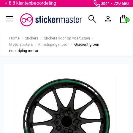
⭐ 8.8 klantenbeoordeling
0341 - 729 680
menu
search
person
shopping_bag
0
Home
Stickers
Stickers voor op voertuigen
Motorstickers
Rimstriping motor
Gradient groen
rimstriping motor