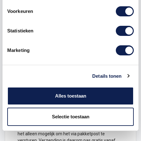
elke zijde voor beide wielen.
Voorkeuren
Elke rimstriping wordt volledig uitgesneden
aangeleverd. Wij voorzien de velglint stickers van een
speciale applicatie folie waardoor de
sticker
zeer
Statistieken
eenvoudig aan te brengen is.
Rimstriping fullcolour motorstickers
Marketing
Motorstickers
met alle verschillende logo`s leverbaar,
maak jouw motor mooi met deze stickers.
Omdat onze
velgstripings
fullcolour geprint worden,
Details tonen
kunnen we ze aanbieden in meerdere kleuren per
set, of met logo`s van je favoriete merk. Neem snel
een kijkje in ons aanbod! Zit jouw favoriete
Alles toestaan
kleurencombinatie of merk er niet tussen? Stuur ons
een mailtje naar info@stickermaster.nl en we helpen
je graag verder!
Selectie toestaan
Let op, in verband met de afmeting van de sticker is
het alleen mogelijk om het via pakketpost te
versturen. Verzending is daarom pas gratis vanaf