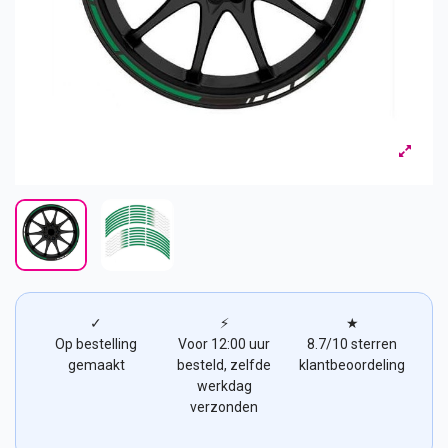
✓
⚡
★
Op bestelling
Voor 12:00 uur
8.7/10 sterren
gemaakt
besteld, zelfde
klantbeoordeling
werkdag
verzonden