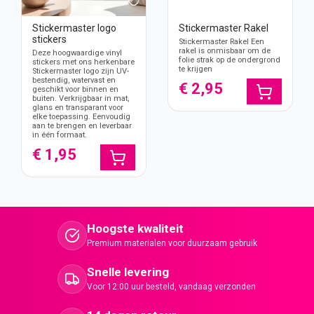
Stickermaster logo
Stickermaster Rakel
stickers
Stickermaster Rakel Een
rakel is onmisbaar om de
Deze hoogwaardige vinyl
folie strak op de ondergrond
stickers met ons herkenbare
te krijgen
Stickermaster logo zijn UV-
bestendig, watervast en
€ 2,95
geschikt voor binnen en
buiten. Verkrijgbaar in mat,
glans en transparant voor
elke toepassing. Eenvoudig
aan te brengen en leverbaar
in één formaat.
€ 1,95
Hoogste kwaliteit
Premium materialen voor duurzaam gebruik
Snelle levering
Voor 12:00 uur besteld, vandaag verzonden