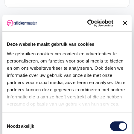
Omschrijving
Deze website maakt gebruik van cookies
Product details
We gebruiken cookies om content en advertenties te
personaliseren, om functies voor social media te bieden
Velg lint motor
stickers
en om ons websiteverkeer te analyseren. Ook delen we
Rimstriping
, ook wel bekend als
velglint motor
informatie over uw gebruik van onze site met onze
stickers, zijn de lijn die je op je motorwielen kan
partners voor social media, adverteren en analyse. Deze
plakken voor een strakke look. De
rim striping
is
partners kunnen deze gegevens combineren met andere
voorgebogen en voorzien van applicatietape, zodat
informatie die u aan ze heeft verstrekt of die ze hebben
ze makkelijk zelf aan te brengen zijn op je motor! De
verzameld op basis van uw gebruik van hun services.
velglinten zijn geschikt voor alle 17" wielvelgen!
Sommige motors hebben tegenwoordig een 16" wiel.
Als je dat wenst kan je contact met ons opnemen via
Toestemmingsselectie
info@stickermaster.nl
Noodzakelijk
Er worden 12 motor stickers per set geleverd, 3 voor