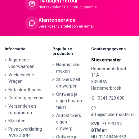
14 dagen retour
Niet tevreden? Geld terug garantie
Klantenservice
Bereikbaar via telefoon en e-mail
Informatie
Populaire
Contactgegevens
producten
Algemene
Stickermaster
Naamsticker
voorwaarden
Rendementstraat
maken
Veelgestelde
11A
Stickers zelf
Vragen
8094RA
ontwerpen
Hattemerbroek
Betaalmethodes
Ontwerp je
Contactgegevens
0341 729 680
eigen houten
Verzenden en
tekst
retourneren
info@stickermaster.nl
Autostickers
Klachten
eigen
KVK:
71793437
ontwerp
Privacyverklaring
BTW nr:
AVG/GDPR
Ontwerp je
NL002148465B62