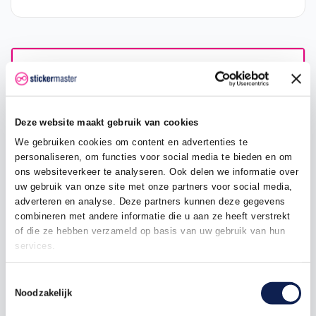
Omschrijving
Product details
Deze website maakt gebruik van cookies
We gebruiken cookies om content en advertenties te
Velg lint motor
stickers
personaliseren, om functies voor social media te bieden en om
ons websiteverkeer te analyseren. Ook delen we informatie over
Rimstriping
, ook wel bekend als
velglint motor
uw gebruik van onze site met onze partners voor social media,
stickers, zijn de lijn die je op je motorwielen kan
adverteren en analyse. Deze partners kunnen deze gegevens
plakken voor een strakke look. De
rim striping
is
combineren met andere informatie die u aan ze heeft verstrekt
voorgebogen en voorzien van applicatietape, zodat
of die ze hebben verzameld op basis van uw gebruik van hun
ze makkelijk zelf aan te brengen zijn op je motor! De
services.
velglinten zijn geschikt voor alle 17" wielvelgen!
Sommige motors hebben tegenwoordig een 16" wiel.
Als je dat wenst kan je contact met ons opnemen via
Toestemmingsselectie
info@stickermaster.nl
Noodzakelijk
Er worden 12 motor stickers per set geleverd, 3 voor