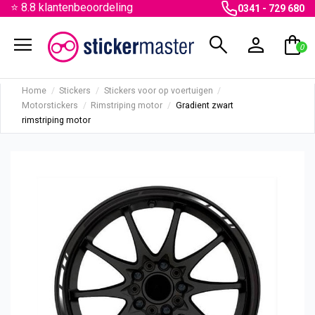
⭐ 8.8 klantenbeoordeling
0341 - 729 680
menu
search
person
shopping_bag
0
Home
Stickers
Stickers voor op voertuigen
Motorstickers
Rimstriping motor
Gradient zwart
rimstriping motor