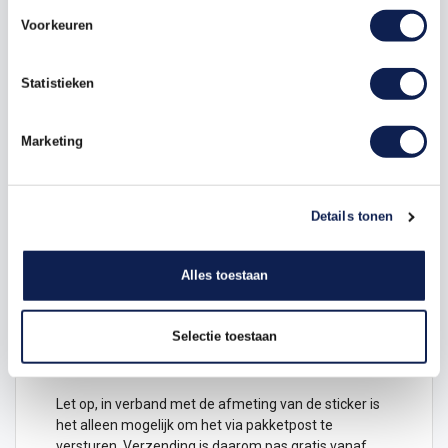
elke zijde voor beide wielen.
Voorkeuren
Elke rimstriping wordt volledig uitgesneden
aangeleverd. Wij voorzien de velglint stickers van een
Statistieken
speciale applicatie folie waardoor de
sticker
zeer
eenvoudig aan te brengen is.
Marketing
Rimstriping fullcolour motorstickers
Motorstickers
met alle verschillende logo`s leverbaar,
maak jouw motor mooi met deze stickers.
Details tonen
Omdat onze
velgstripings
fullcolour geprint worden,
kunnen we ze aanbieden in meerdere kleuren per
set, of met logo`s van je favoriete merk. Neem snel
Alles toestaan
een kijkje in ons aanbod! Zit jouw favoriete
kleurencombinatie of merk er niet tussen? Stuur ons
een mailtje naar info@stickermaster.nl en we helpen
Selectie toestaan
je graag verder!
Let op, in verband met de afmeting van de sticker is
het alleen mogelijk om het via pakketpost te
versturen. Verzending is daarom pas gratis vanaf