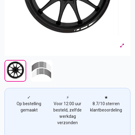
✓
⚡
★
Op bestelling
Voor 12:00 uur
8.7/10 sterren
gemaakt
besteld, zelfde
klantbeoordeling
werkdag
verzonden