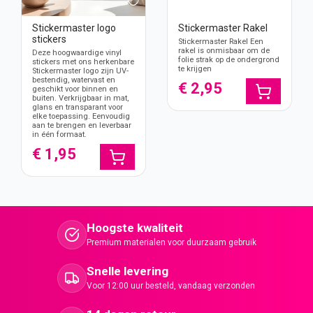
Stickermaster logo
Stickermaster Rakel
stickers
Stickermaster Rakel Een
rakel is onmisbaar om de
Deze hoogwaardige vinyl
folie strak op de ondergrond
stickers met ons herkenbare
te krijgen
Stickermaster logo zijn UV-
bestendig, watervast en
€ 2,95
geschikt voor binnen en
buiten. Verkrijgbaar in mat,
glans en transparant voor
elke toepassing. Eenvoudig
aan te brengen en leverbaar
in één formaat.
€ 1,95
Hoogste kwaliteit
Premium materialen voor duurzaam gebruik
Snelle levering
Voor 12:00 uur besteld, vandaag verzonden