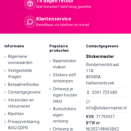
14 dagen retour
Niet tevreden? Geld terug garantie
Klantenservice
Bereikbaar via telefoon en e-mail
Informatie
Populaire
Contactgegevens
producten
Algemene
Stickermaster
Naamsticker
voorwaarden
Rendementstraat
maken
Veelgestelde
11A
Stickers zelf
Vragen
8094RA
ontwerpen
Hattemerbroek
Betaalmethodes
Ontwerp je
Contactgegevens
0341 729 680
eigen houten
Verzenden en
tekst
retourneren
info@stickermaster.nl
Autostickers
Klachten
eigen
KVK:
71793437
ontwerp
Privacyverklaring
BTW nr:
AVG/GDPR
Ontwerp je
NL002148465B62