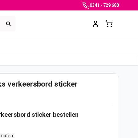
0341 - 729 680
ks verkeersbord sticker
erkeersbord
sticker
bestellen
rmaten: