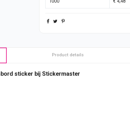
1000
€ 4,48
Product details
rsbord
sticker
bij Stickermaster