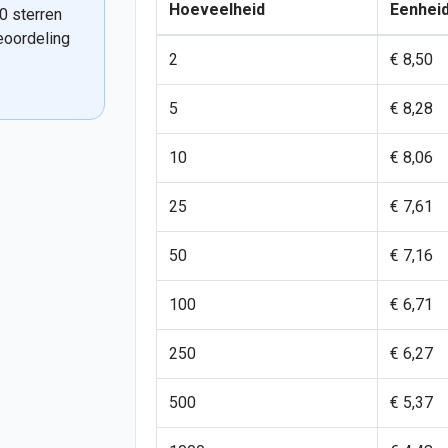
Hoeveelheid
Eenheid
0 sterren
eoordeling
2
€ 8,50
5
€ 8,28
10
€ 8,06
25
€ 7,61
50
€ 7,16
100
€ 6,71
250
€ 6,27
500
€ 5,37