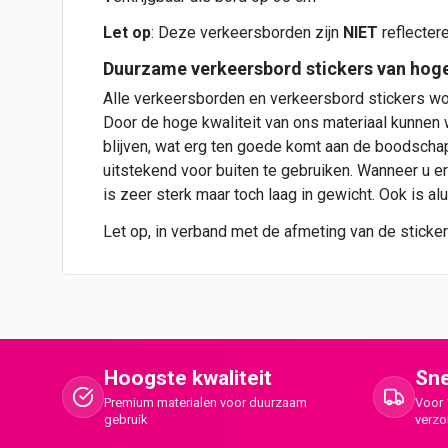
Let op
: Deze verkeersborden zijn
NIET
reflecter
Duurzame verkeersbord
stickers
van hoge
Alle verkeersborden en verkeersbord stickers wo
Door de hoge kwaliteit van ons materiaal kunnen w
blijven, wat erg ten goede komt aan de boodscha
uitstekend voor buiten te gebruiken. Wanneer u er
is zeer sterk maar toch laag in gewicht. Ook is a
Let op, in verband met de afmeting van de sticker
Hoogste kwaliteit
Sne
Premium materialen voor duurzaam
Voor 
gebruik
verz