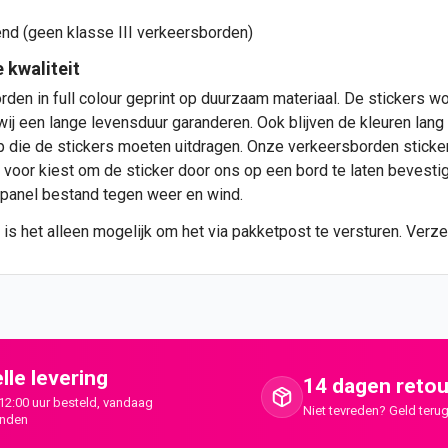
end (geen klasse III verkeersborden)
 kwaliteit
rden in full colour geprint op duurzaam materiaal. De stickers 
ij een lange levensduur garanderen. Ook blijven de kleuren lang 
p die de stickers moeten uitdragen. Onze verkeersborden sticke
 voor kiest om de sticker door ons op een bord te laten bevestig
lupanel bestand tegen weer en wind.
 is het alleen mogelijk om het via pakketpost te versturen. Verz
lle levering
14 dagen retou
12:00 uur besteld, vandaag
Niet tevreden? Geld terug
onden