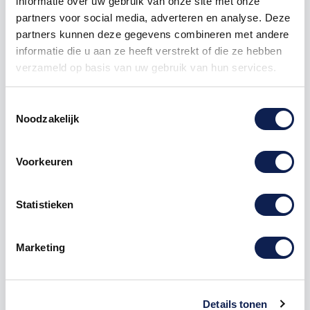
informatie over uw gebruik van onze site met onze
250
€ 6,27
€ 671,25
partners voor social media, adverteren en analyse. Deze
partners kunnen deze gegevens combineren met andere
500
€ 5,37
€ 1.790,00
informatie die u aan ze heeft verstrekt of die ze hebben
1000
€ 4,48
€ 4.475,00
verzameld op basis van uw gebruik van hun services.
Toestemmingsselectie
Noodzakelijk
Voorkeuren
Omschrijving
Statistieken
Product details
Marketing
D01 Rotonde verkeersbord
sticker
bij
Stickermaster
Full color geprint
Details tonen