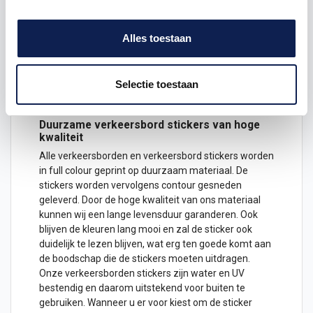
Verkrijgbaar als sticker in de volgende formaten:
30 cm
Alles toestaan
60 cm
80 cm
Selectie toestaan
Let op
: Deze verkeersborden zijn
NIET
reflecterend
(geen klasse III verkeersborden)
Duurzame verkeersbord
stickers
van hoge
kwaliteit
Alle verkeersborden en verkeersbord stickers worden
in full colour geprint op duurzaam materiaal. De
stickers worden vervolgens contour gesneden
geleverd. Door de hoge kwaliteit van ons materiaal
kunnen wij een lange levensduur garanderen. Ook
blijven de kleuren lang mooi en zal de sticker ook
duidelijk te lezen blijven, wat erg ten goede komt aan
de boodschap die de stickers moeten uitdragen.
Onze verkeersborden stickers zijn water en UV
bestendig en daarom uitstekend voor buiten te
gebruiken. Wanneer u er voor kiest om de sticker