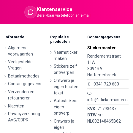
Klantenservice
Bereikbaar via telefoon en e-mail
Informatie
Populaire
Contactgegevens
producten
Algemene
Stickermaster
Naamsticker
voorwaarden
Rendementstraat
maken
Veelgestelde
11A
Stickers zelf
Vragen
8094RA
ontwerpen
Hattemerbroek
Betaalmethodes
Ontwerp je
Contactgegevens
0341 729 680
eigen houten
Verzenden en
tekst
retourneren
info@stickermaster.nl
Autostickers
Klachten
eigen
KVK:
71793437
ontwerp
Privacyverklaring
BTW nr:
AVG/GDPR
Ontwerp je
NL002148465B62
eigen