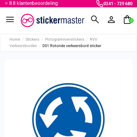
⭐ 8.8 klantenbeoordeling
0341 - 729 680
menu
search
person
shopping_bag
0
Home
Stickers
Pictogrammenstickers
RVV
Verkeersborden
D01 Rotonde verkeersbord sticker