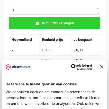
In mijn winkelwagen
Hoeveelheid
Eenheid prijs
Je bespaart
2
€ 8,50
€ 0,90
5
€ 8,28
€ 3,36
10
€ 8,06
€ 8,95
25
€ 7,61
€ 33,56
Deze website maakt gebruik van cookies
50
€ 7,16
€ 89,50
We gebruiken cookies om content en advertenties te
personaliseren, om functies voor social media te bieden
100
€ 6,71
€ 223,75
en om ons websiteverkeer te analyseren. Ook delen we