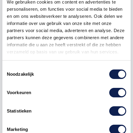
We gebruiken cookies om content en advertenties te
personaliseren, om functies voor social media te bieden
50
€ 7,16
€ 89,50
en om ons websiteverkeer te analyseren. Ook delen we
informatie over uw gebruik van onze site met onze
100
€ 6,71
€ 223,75
partners voor social media, adverteren en analyse. Deze
250
€ 6,27
€ 671,25
partners kunnen deze gegevens combineren met andere
informatie die u aan ze heeft verstrekt of die ze hebben
500
€ 5,37
€ 1.790,00
verzameld op basis van uw gebruik van hun services.
1000
€ 4,48
€ 4.475,00
Toestemmingsselectie
Noodzakelijk
Voorkeuren
Statistieken
Omschrijving
Marketing
Product details