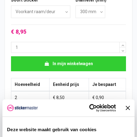
€ 8,95
In mijn winkelwagen
Hoeveelheid
Eenheid prijs
Je bespaart
2
€ 8,50
€ 0,90
5
€ 8,28
€ 3,36
10
€ 8,06
€ 8,95
Deze website maakt gebruik van cookies
25
€ 7,61
€ 33,56