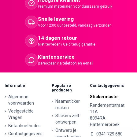
Hoogste kwaliteit
Premium materialen voor duurzaam gebruik
Snelle levering
Voor 12:00 uur besteld, vandaag verzonden
14 dagen retour
Niet tevreden? Geld terug garantie
Klantenservice
Bereikbaar via telefoon en e-mail
Informatie
Populaire
Contactgegevens
producten
Algemene
Stickermaster
Naamsticker
voorwaarden
Rendementstraat
maken
Veelgestelde
11A
Stickers zelf
Vragen
8094RA
ontwerpen
Hattemerbroek
Betaalmethodes
Ontwerp je
Contactgegevens
0341 729 680
eigen houten