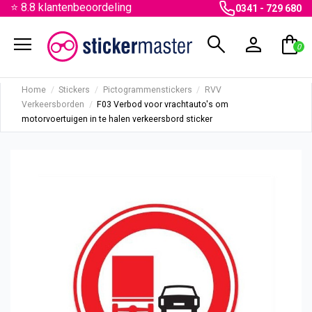
⭐ 8.8 klantenbeoordeling
0341 - 729 680
menu
search
person
shopping_bag
0
Home
Stickers
Pictogrammenstickers
RVV
Verkeersborden
F03 Verbod voor vrachtauto's om
motorvoertuigen in te halen verkeersbord sticker