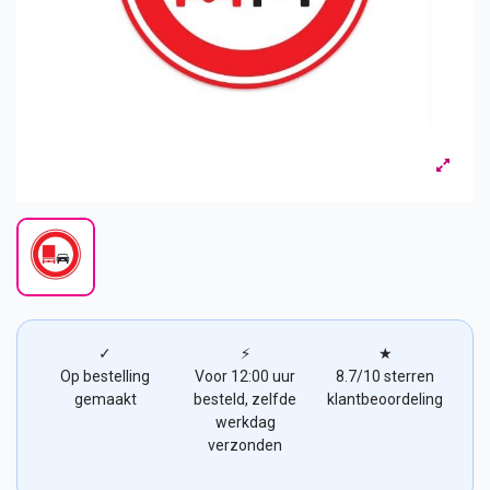
✓
⚡
★
Op bestelling
Voor 12:00 uur
8.7/10 sterren
gemaakt
besteld, zelfde
klantbeoordeling
werkdag
verzonden