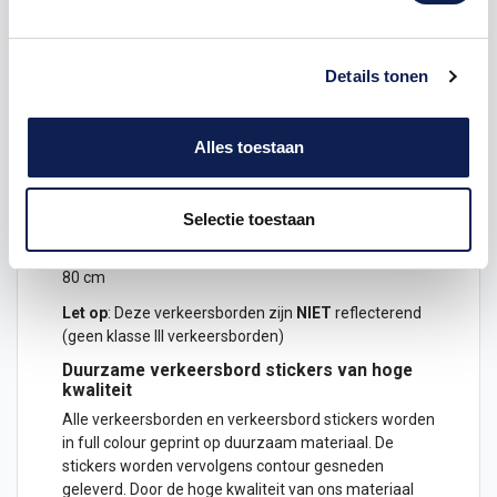
F03 Verbod voor vrachtauto`s om
Details tonen
motorvoertuigen in te
halen verkeersbord
sticker
bij
Stickermaster
Alles toestaan
Full color geprint
Verkrijgbaar als sticker in de volgende formaten:
Selectie toestaan
30 cm
60 cm
80 cm
Let op
: Deze verkeersborden zijn
NIET
reflecterend
(geen klasse III verkeersborden)
Duurzame verkeersbord
stickers
van hoge
kwaliteit
Alle verkeersborden en verkeersbord stickers worden
in full colour geprint op duurzaam materiaal. De
stickers worden vervolgens contour gesneden
geleverd. Door de hoge kwaliteit van ons materiaal