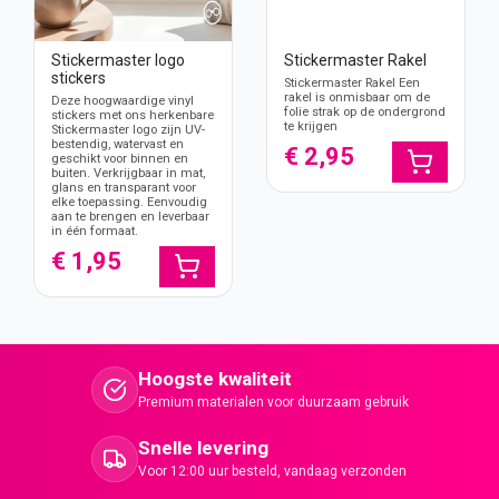
Stickermaster logo
Stickermaster Rakel
stickers
Stickermaster Rakel Een
rakel is onmisbaar om de
Deze hoogwaardige vinyl
folie strak op de ondergrond
stickers met ons herkenbare
te krijgen
Stickermaster logo zijn UV-
bestendig, watervast en
€ 2,95
geschikt voor binnen en
buiten. Verkrijgbaar in mat,
glans en transparant voor
elke toepassing. Eenvoudig
aan te brengen en leverbaar
in één formaat.
€ 1,95
Hoogste kwaliteit
Premium materialen voor duurzaam gebruik
Snelle levering
Voor 12:00 uur besteld, vandaag verzonden