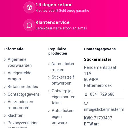
14 dagen retour
Niet tevreden? Geld terug garantie
Klantenservice
Bereikbaar via telefoon en e-mail
Informatie
Populaire
Contactgegevens
producten
Algemene
Stickermaster
Naamsticker
voorwaarden
Rendementstraat
maken
Veelgestelde
11A
Stickers zelf
Vragen
8094RA
ontwerpen
Hattemerbroek
Betaalmethodes
Ontwerp je
Contactgegevens
0341 729 680
eigen houten
Verzenden en
tekst
retourneren
info@stickermaster.nl
Autostickers
Klachten
eigen
KVK:
71793437
ontwerp
Privacyverklaring
BTW nr: