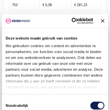
750
€ 0,38
€ 281,25
Deze website maakt gebruik van cookies
We gebruiken cookies om content en advertenties te
Omschrijving
personaliseren, om functies voor social media te bieden
en om ons websiteverkeer te analyseren. Ook delen we
Product details
informatie over uw gebruik van onze site met onze
partners voor social media, adverteren en analyse. Deze
partners kunnen deze gegevens combineren met andere
Seinvlag letter D
informatie die u aan ze heeft verstrekt of die ze hebben
Deze seinvlag is verkrijgbaar in 3 verschillende
verzameld op basis van uw gebruik van hun services.
afmetingen en is geschikt voor elke boot
afmetingen H x B
Toestemmingsselectie
3cm x 4cm
Noodzakelijk
6cm x 8cm