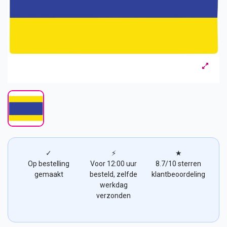
✓
⚡
★
Op bestelling
Voor 12:00 uur
8.7/10 sterren
gemaakt
besteld, zelfde
klantbeoordeling
werkdag
verzonden