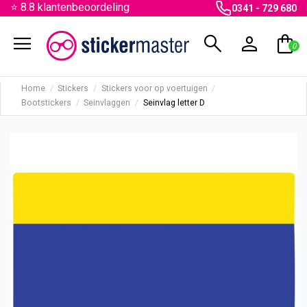
⭐ 8.8 klantenbeoordeling
0341 - 729 680
menu
search
person
shopping_bag
0
Home
Stickers
Stickers voor op voertuigen
Bootstickers
Seinvlaggen
Seinvlag letter D