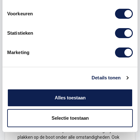
12cm x 16cm
Voorkeuren
Seinvlaggen waren vroeger de manier van
communiceren tussen schepen. Ondanks dat vrijwel
alle maritieme communicatie nu via de radio gaat
Statistieken
worden seinvlaggen nog steeds gebruikt om schepen
en boten te versieren. Daarom hebben wij van
Stickermaster de seinvlaggen
stickers
ontwikkeld.
Marketing
Ons assortiment gaat van A tot Z en 0 tot 9. Zo kan
iedereen ontzettend veel combinaties
maken
. U kunt
bijvoorbeeld de
naam
van uw boot spellen met de
seinvlaggen. Wij leveren alle seinvlaggen stickers per
Details tonen
stuk en deze zijn verkrijgbaar in 3 verschillende
afmetingen. Onze seinvlaggen zijn zorgvuldig en
naar de officiële
vlaggen
ontworpen.
Alles toestaan
Alle
bootstickers
worden gemaakt van een
hoogwaardig en duurzaam vinyl. Dit materiaal is
water proof en bestand tegen UV straling. Hierdoor
Selectie toestaan
zijn de stickers uitermate geschikt voor de boot.
Doordat de folie water proof is zal deze lang blijven
plakken op de boot onder alle omstandigheden. Ook