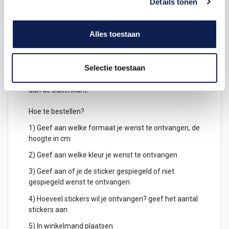
Details tonen
geplakt worden. Stel jouw eigen
symbolen
stickers
samen.
Alles toestaan
Keuze uit verschillende kleuren
symbolenstickers
Je kunt de symbolen ook gespiegeld uitgesneden
Selectie toestaan
bestellen, deze kunnen dan geplakt worden
aan de binnenkant van een raam en zijn dan leesbaar
aan de buitenkant.
Hoe te bestellen?
1) Geef aan welke formaat je wenst te ontvangen, de
hoogte in cm
2) Geef aan welke kleur je wenst te ontvangen
3) Geef aan of je de sticker gespiegeld of niet
gespiegeld wenst te ontvangen
4) Hoeveel stickers wil je ontvangen? geef het aantal
stickers aan
5) In winkelmand plaatsen