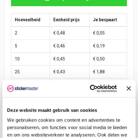
Hoeveelheid
Eenheid prijs
Je bespaart
2
€ 0,48
€ 0,05
5
€ 0,46
€ 0,19
10
€ 0,45
€ 0,50
25
€ 0,43
€ 1,88
50
€ 0,40
€ 5,00
100
€ 0,38
€ 12,50
Deze website maakt gebruik van cookies
250
€ 0,35
€ 37,50
We gebruiken cookies om content en advertenties te
500
€ 0,30
€ 100,00
personaliseren, om functies voor social media te bieden
en om ons websiteverkeer te analyseren. Ook delen we
1000
€ 0,25
€ 250,00