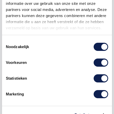
informatie over uw gebruik van onze site met onze
partners voor social media, adverteren en analyse. Deze
partners kunnen deze gegevens combineren met andere
informatie die u aan ze heeft verstrekt of die ze hebben
verzameld op basis van uw gebruik van hun services.
Toestemmingsselectie
Omschrijving
Noodzakelijk
Product details
Voorkeuren
het gaat hier om de symbool
Statistieken
"circumflex"
symbolenstickers
Te bestellen vanaf een hoogte van 1 cm tot 120 cm
hoog, hoe hoger de
sticker
Marketing
hoe langer de sticker.
Deze symbolen sticker kan zowel op een buitenkant
van een
auto
als op een muur in een woonkamer