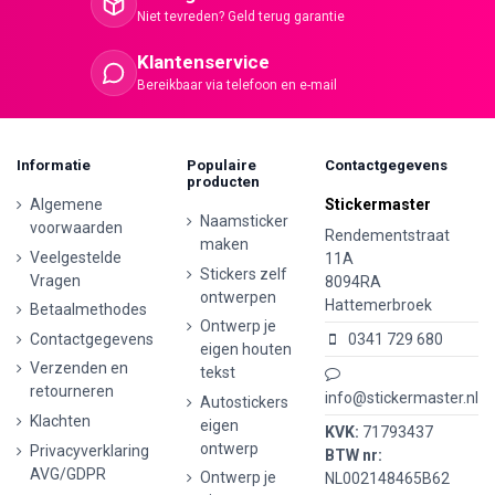
Niet tevreden? Geld terug garantie
Klantenservice
Bereikbaar via telefoon en e-mail
Informatie
Populaire
Contactgegevens
producten
Algemene
Stickermaster
Naamsticker
voorwaarden
Rendementstraat
maken
Veelgestelde
11A
Stickers zelf
Vragen
8094RA
ontwerpen
Hattemerbroek
Betaalmethodes
Ontwerp je
Contactgegevens
0341 729 680
eigen houten
Verzenden en
tekst
retourneren
info@stickermaster.nl
Autostickers
Klachten
eigen
KVK:
71793437
ontwerp
Privacyverklaring
BTW nr:
AVG/GDPR
Ontwerp je
NL002148465B62