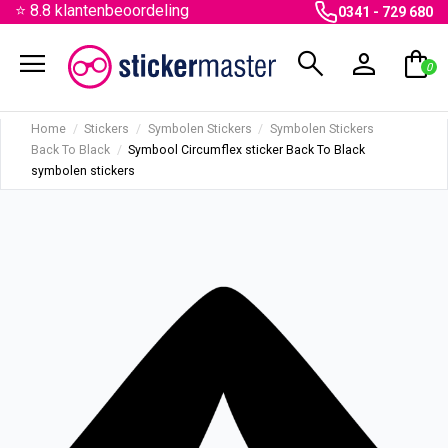
⭐ 8.8 klantenbeoordeling
0341 - 729 680
menu
search
person
shopping_bag
0
Home
Stickers
Symbolen Stickers
Symbolen Stickers
Back To Black
Symbool Circumflex sticker Back To Black
symbolen stickers