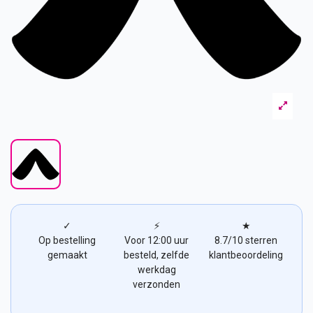
✓
⚡
★
Op bestelling
Voor 12:00 uur
8.7/10 sterren
gemaakt
besteld, zelfde
klantbeoordeling
werkdag
verzonden