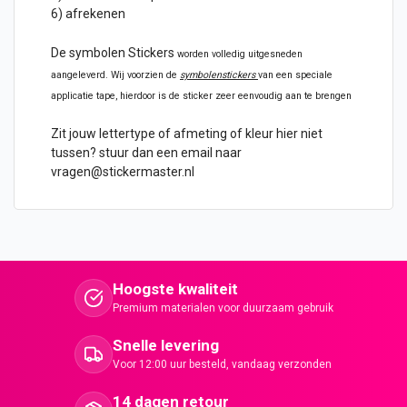
6) afrekenen
De symbolen Stickers
worden volledig uitgesneden
aangeleverd. Wij voorzien de
symbolenstickers
van een speciale
applicatie tape, hierdoor is de sticker zeer eenvoudig aan te brengen
Zit jouw lettertype of afmeting of kleur hier niet
tussen? stuur dan een email naar
vragen@stickermaster.nl
Hoogste kwaliteit
Premium materialen voor duurzaam gebruik
Snelle levering
Voor 12:00 uur besteld, vandaag verzonden
14 dagen retour