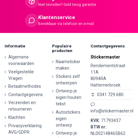
Niet tevreden? Geld terug garantie
Klantenservice
Bereikbaar via telefoon en e-mail
Informatie
Populaire
Contactgegevens
producten
Algemene
Stickermaster
Naamsticker
voorwaarden
Rendementstraat
maken
Veelgestelde
11A
Stickers zelf
Vragen
8094RA
ontwerpen
Hattemerbroek
Betaalmethodes
Ontwerp je
Contactgegevens
0341 729 680
eigen houten
Verzenden en
tekst
retourneren
info@stickermaster.nl
Autostickers
Klachten
eigen
KVK:
71793437
ontwerp
Privacyverklaring
BTW nr:
AVG/GDPR
Ontwerp je
NL002148465B62