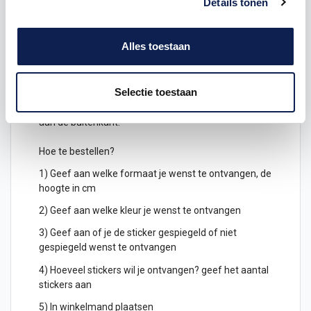
Details tonen
geplakt worden. Stel jouw eigen
symbolen
stickers
samen.
Alles toestaan
Keuze uit verschillende kleuren
symbolenstickers
Je kunt de symbolen ook gespiegeld uitgesneden
Selectie toestaan
bestellen, deze kunnen dan geplakt worden
aan de binnenkant van een raam en zijn dan leesbaar
aan de buitenkant.
Hoe te bestellen?
1) Geef aan welke formaat je wenst te ontvangen, de
hoogte in cm
2) Geef aan welke kleur je wenst te ontvangen
3) Geef aan of je de sticker gespiegeld of niet
gespiegeld wenst te ontvangen
4) Hoeveel stickers wil je ontvangen? geef het aantal
stickers aan
5) In winkelmand plaatsen