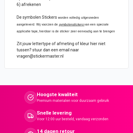
6) afrekenen
De symbolen Stickers
worden volledig uitgesneden
aangeleverd. Wij voorzien de
symbolenstickers
van een speciale
applicatie tape, hierdoor is de sticker zeer eenvoudig aan te brengen
Zit jouw lettertype of afmeting of kleur hier niet
tussen? stuur dan een email naar
vragen@stickermaster.nl
Hoogste kwaliteit
Premium materialen voor duurzaam gebruik
Snelle levering
Voor 12:00 uur besteld, vandaag verzonden
14 dagen retour