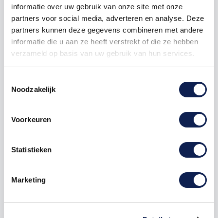
informatie over uw gebruik van onze site met onze
partners voor social media, adverteren en analyse. Deze
partners kunnen deze gegevens combineren met andere
informatie die u aan ze heeft verstrekt of die ze hebben
verzameld op basis van uw gebruik van hun services.
Toestemmingsselectie
Omschrijving
Noodzakelijk
Product details
Voorkeuren
het gaat hier om de symbool
Statistieken
"asterisk"
symbolenstickers
Te bestellen vanaf een hoogte van 1 cm tot 120 cm
hoog, hoe hoger de
sticker
Marketing
hoe langer de sticker.
Deze symbolen sticker kan zowel op een buitenkant
van een
auto
als op een muur in een woonkamer