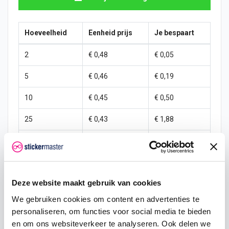
Hoeveelheid
Eenheid prijs
Je bespaart
2
€ 0,48
€ 0,05
5
€ 0,46
€ 0,19
10
€ 0,45
€ 0,50
25
€ 0,43
€ 1,88
50
€ 0,40
€ 5,00
100
€ 0,38
€ 12,50
Deze website maakt gebruik van cookies
250
€ 0,35
€ 37,50
We gebruiken cookies om content en advertenties te
500
€ 0,30
€ 100,00
personaliseren, om functies voor social media te bieden
en om ons websiteverkeer te analyseren. Ook delen we
1000
€ 0,25
€ 250,00