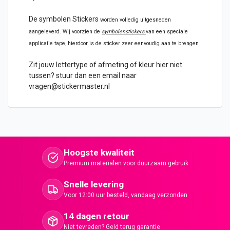
De symbolen Stickers
worden volledig uitgesneden
aangeleverd. Wij voorzien de
symbolenstickers
van een speciale
applicatie tape, hierdoor is de sticker zeer eenvoudig aan te brengen
Zit jouw lettertype of afmeting of kleur hier niet
tussen? stuur dan een email naar
vragen@stickermaster.nl
Hoogste kwaliteit
Premium materialen voor duurzaam gebruik
Snelle levering
Voor 12:00 uur besteld, vandaag verzonden
14 dagen retour
Niet tevreden? Geld terug garantie