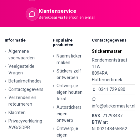
Klantenservice
Bereikbaar via telefoon en e-mail
Informatie
Populaire
Contactgegevens
producten
Algemene
Stickermaster
Naamsticker
voorwaarden
Rendementstraat
maken
Veelgestelde
11A
Stickers zelf
Vragen
8094RA
ontwerpen
Hattemerbroek
Betaalmethodes
Ontwerp je
Contactgegevens
0341 729 680
eigen houten
Verzenden en
tekst
retourneren
info@stickermaster.nl
Autostickers
Klachten
eigen
KVK:
71793437
ontwerp
Privacyverklaring
BTW nr:
AVG/GDPR
Ontwerp je
NL002148465B62
eigen