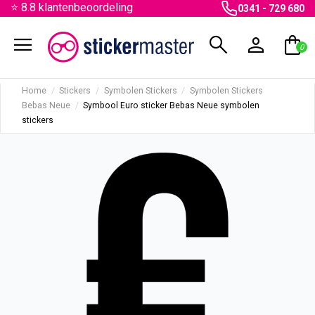
⭐ 8.8 klantenbeoordeling
0341 - 729 680
menu
search
person
shopping_bag
0
Home
Stickers
Symbolen Stickers
Symbolen Stickers
Bebas Neue
Symbool Euro sticker Bebas Neue symbolen
stickers