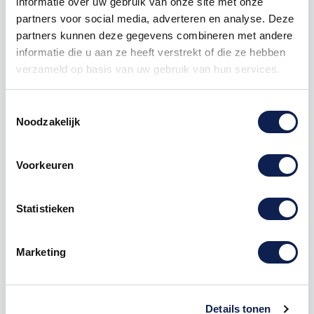
informatie over uw gebruik van onze site met onze
partners voor social media, adverteren en analyse. Deze
partners kunnen deze gegevens combineren met andere
informatie die u aan ze heeft verstrekt of die ze hebben
verzameld op basis van uw gebruik van hun services.
Toestemmingsselectie
Omschrijving
Noodzakelijk
Product details
Voorkeuren
het gaat hier om de symbool "euro"
symbolenstickers
Statistieken
Te bestellen vanaf een hoogte van 1 cm tot 120 cm
hoog, hoe hoger de
sticker
hoe langer de sticker.
Marketing
Deze symbolen sticker kan zowel op een buitenkant
van een
auto
als op een muur in een woonkamer
geplakt worden. Stel jouw eigen
symbolen
Details tonen