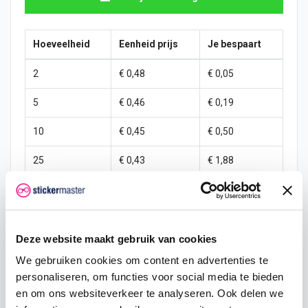
Hoeveelheid
Eenheid prijs
Je bespaart
2
€ 0,48
€ 0,05
5
€ 0,46
€ 0,19
10
€ 0,45
€ 0,50
25
€ 0,43
€ 1,88
50
€ 0,40
€ 5,00
100
€ 0,38
€ 12,50
Deze website maakt gebruik van cookies
250
€ 0,35
€ 37,50
We gebruiken cookies om content en advertenties te
500
€ 0,30
€ 100,00
personaliseren, om functies voor social media te bieden
en om ons websiteverkeer te analyseren. Ook delen we
1000
€ 0,25
€ 250,00