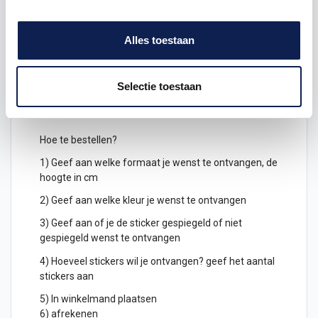
stickers
samen.
Keuze uit verschillende kleuren
symbolenstickers
Alles toestaan
Je kunt de symbolen ook gespiegeld uitgesneden
bestellen, deze kunnen dan geplakt worden
Selectie toestaan
aan de binnenkant van een raam en zijn dan leesbaar
aan de buitenkant.
Hoe te bestellen?
1) Geef aan welke formaat je wenst te ontvangen, de
hoogte in cm
2) Geef aan welke kleur je wenst te ontvangen
3) Geef aan of je de sticker gespiegeld of niet
gespiegeld wenst te ontvangen
4) Hoeveel stickers wil je ontvangen? geef het aantal
stickers aan
5) In winkelmand plaatsen
6) afrekenen