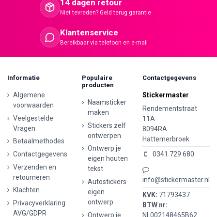
14 dagen retour
Niet tevreden? Geld terug garantie
Klantenservice
Bereikbaar via telefoon en e-mail
Informatie
Populaire
Contactgegevens
producten
Algemene
Stickermaster
Naamsticker
voorwaarden
Rendementstraat
maken
Veelgestelde
11A
Stickers zelf
Vragen
8094RA
ontwerpen
Hattemerbroek
Betaalmethodes
Ontwerp je
Contactgegevens
0341 729 680
eigen houten
Verzenden en
tekst
retourneren
info@stickermaster.nl
Autostickers
Klachten
eigen
KVK:
71793437
ontwerp
Privacyverklaring
BTW nr:
AVG/GDPR
Ontwerp je
NL002148465B62