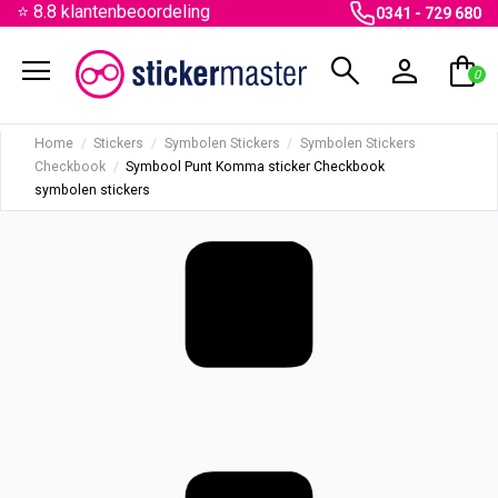
⭐ 8.8 klantenbeoordeling
0341 - 729 680
menu
search
person
shopping_bag
0
Home
Stickers
Symbolen Stickers
Symbolen Stickers
Checkbook
Symbool Punt Komma sticker Checkbook
symbolen stickers