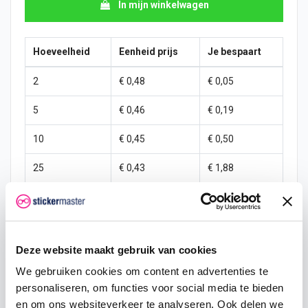
In mijn winkelwagen
Hoeveelheid
Eenheid prijs
Je bespaart
2
€ 0,48
€ 0,05
5
€ 0,46
€ 0,19
10
€ 0,45
€ 0,50
25
€ 0,43
€ 1,88
50
€ 0,40
€ 5,00
100
€ 0,38
€ 12,50
Deze website maakt gebruik van cookies
250
€ 0,35
€ 37,50
We gebruiken cookies om content en advertenties te
500
€ 0,30
€ 100,00
personaliseren, om functies voor social media te bieden
en om ons websiteverkeer te analyseren. Ook delen we