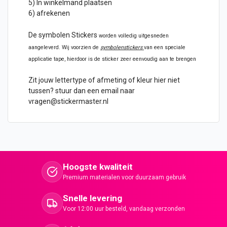
5) In winkelmand plaatsen
6) afrekenen
De symbolen Stickers
worden volledig uitgesneden
aangeleverd. Wij voorzien de
symbolenstickers
van een speciale
applicatie tape, hierdoor is de sticker zeer eenvoudig aan te brengen
Zit jouw lettertype of afmeting of kleur hier niet
tussen? stuur dan een email naar
vragen@stickermaster.nl
Hoogste kwaliteit
Premium materialen voor duurzaam gebruik
Snelle levering
Voor 12:00 uur besteld, vandaag verzonden