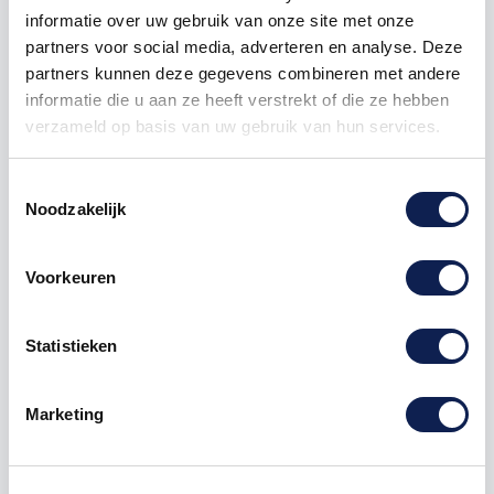
1000
€ 0,25
€ 250,00
informatie over uw gebruik van onze site met onze
partners voor social media, adverteren en analyse. Deze
partners kunnen deze gegevens combineren met andere
informatie die u aan ze heeft verstrekt of die ze hebben
verzameld op basis van uw gebruik van hun services.
Toestemmingsselectie
Omschrijving
Noodzakelijk
Product details
Voorkeuren
het gaat hier om de symbool "punt komma"
Statistieken
symbolenstickers
Te bestellen vanaf een hoogte van 1 cm tot 120 cm
hoog, hoe hoger de
sticker
Marketing
hoe langer de sticker.
Deze symbolen sticker kan zowel op een buitenkant
van een
auto
als op een muur in een woonkamer