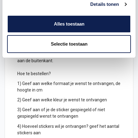
van een
auto
als op een muur in een woonkamer
Details tonen
geplakt worden. Stel jouw eigen
symbolen
stickers
samen.
Alles toestaan
Keuze uit verschillende kleuren
symbolenstickers
Je kunt de symbolen ook gespiegeld uitgesneden
Selectie toestaan
bestellen, deze kunnen dan geplakt worden
aan de binnenkant van een raam en zijn dan leesbaar
aan de buitenkant.
Hoe te bestellen?
1) Geef aan welke formaat je wenst te ontvangen, de
hoogte in cm
2) Geef aan welke kleur je wenst te ontvangen
3) Geef aan of je de sticker gespiegeld of niet
gespiegeld wenst te ontvangen
4) Hoeveel stickers wil je ontvangen? geef het aantal
stickers aan