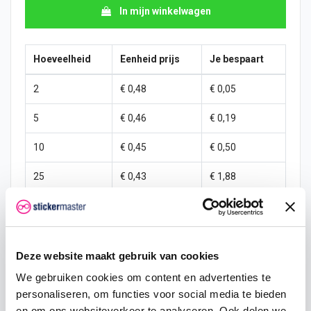
In mijn winkelwagen
Hoeveelheid
Eenheid prijs
Je bespaart
2
€ 0,48
€ 0,05
5
€ 0,46
€ 0,19
10
€ 0,45
€ 0,50
25
€ 0,43
€ 1,88
50
€ 0,40
€ 5,00
100
€ 0,38
€ 12,50
Deze website maakt gebruik van cookies
250
€ 0,35
€ 37,50
We gebruiken cookies om content en advertenties te
500
€ 0,30
€ 100,00
personaliseren, om functies voor social media te bieden
en om ons websiteverkeer te analyseren. Ook delen we