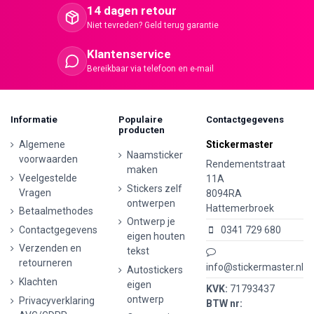
14 dagen retour
Niet tevreden? Geld terug garantie
Klantenservice
Bereikbaar via telefoon en e-mail
Informatie
Populaire
Contactgegevens
producten
Algemene
Stickermaster
Naamsticker
voorwaarden
Rendementstraat
maken
Veelgestelde
11A
Stickers zelf
Vragen
8094RA
ontwerpen
Hattemerbroek
Betaalmethodes
Ontwerp je
Contactgegevens
0341 729 680
eigen houten
Verzenden en
tekst
retourneren
info@stickermaster.nl
Autostickers
Klachten
eigen
KVK:
71793437
ontwerp
Privacyverklaring
BTW nr: