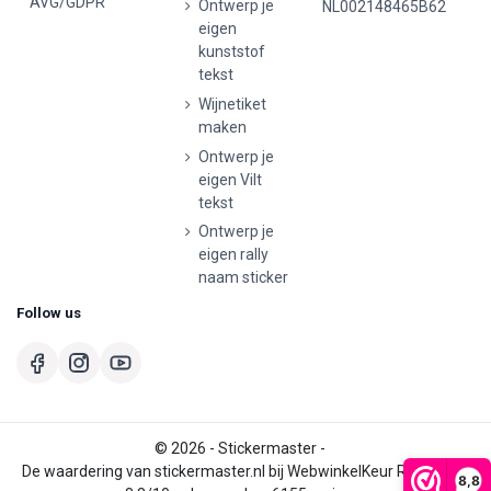
AVG/GDPR
Ontwerp je
NL002148465B62
eigen
kunststof
tekst
Wijnetiket
maken
Ontwerp je
eigen Vilt
tekst
Ontwerp je
eigen rally
naam sticker
Follow us
© 2026 - Stickermaster -
De waardering van stickermaster.nl bij
WebwinkelKeur Reviews
is
8,8