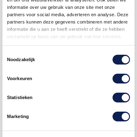
1000
€ 0,25
€ 250,00
informatie over uw gebruik van onze site met onze
partners voor social media, adverteren en analyse. Deze
partners kunnen deze gegevens combineren met andere
informatie die u aan ze heeft verstrekt of die ze hebben
verzameld op basis van uw gebruik van hun services.
Toestemmingsselectie
Omschrijving
Noodzakelijk
Product details
Voorkeuren
het gaat hier om de symbool "apenstaartje"
Statistieken
symbolenstickers
Te bestellen vanaf een hoogte van 1 cm tot 120 cm
hoog, hoe hoger de
sticker
Marketing
hoe langer de sticker.
Deze symbolen sticker kan zowel op een buitenkant