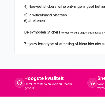
4) Hoeveel stickers wil je ontvangen? geef het aa
5) In winkelmand plaatsen
6) afrekenen
De symbolen Stickers
worden volledig uitgesneden aangelev
Zit jouw lettertype of afmeting of kleur hier nie
Hoogste kwaliteit
Sne
Premium materialen voor duurzaam
Voor 
gebruik
verz