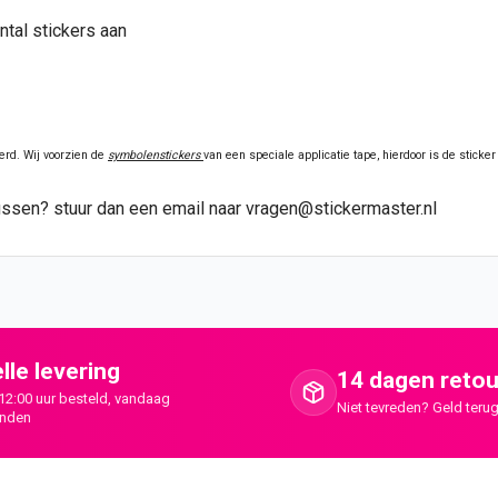
ntal stickers aan
erd. Wij voorzien de
symbolenstickers
van een speciale applicatie tape, hierdoor is de stick
t tussen? stuur dan een email naar vragen@stickermaster.nl
lle levering
14 dagen retou
12:00 uur besteld, vandaag
Niet tevreden? Geld terug
onden