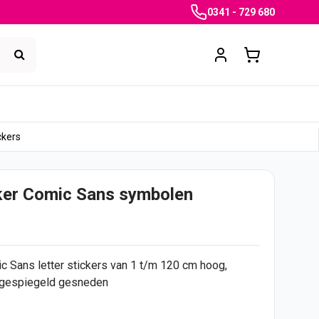
0341 - 729 680
ckers
ker Comic Sans symbolen
ic Sans letter
stickers
van 1 t/m 120 cm hoog,
t gespiegeld gesneden