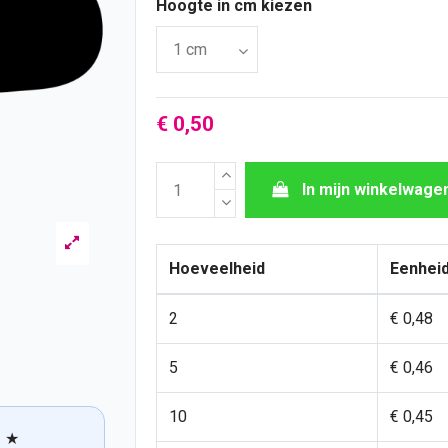
Hoogte in cm kiezen
€ 0,50
In mijn winkelwage
Hoeveelheid
Eenheid
2
€ 0,48
5
€ 0,46
10
€ 0,45
★