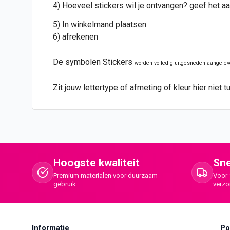
4) Hoeveel stickers wil je ontvangen? geef het aa
5) In winkelmand plaatsen
6) afrekenen
De symbolen Stickers
worden volledig uitgesneden aangelev
Zit jouw lettertype of afmeting of kleur hier nie
Hoogste kwaliteit
Sne
Premium materialen voor duurzaam
Voor 
gebruik
verz
Informatie
Po