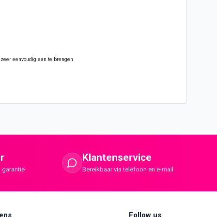
er zeer eenvoudig aan te brengen
r
Klantenservice
 garantie
Bereikbaar via telefoon en e-mail
ens
Follow us