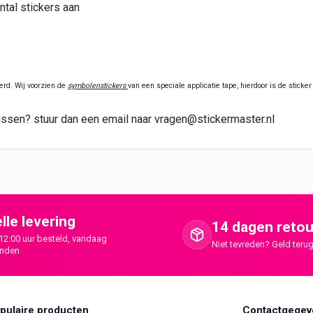
ntal stickers aan
erd. Wij voorzien de
symbolenstickers
van een speciale applicatie tape, hierdoor is de stick
t tussen? stuur dan een email naar vragen@stickermaster.nl
lle levering
14 dagen retou
12:00 uur besteld, vandaag
Niet tevreden? Geld terug
onden
pulaire producten
Contactgegev