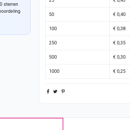
25
€ 0,43
0 sterren
eoordeling
50
€ 0,40
100
€ 0,38
250
€ 0,35
500
€ 0,30
1000
€ 0,25