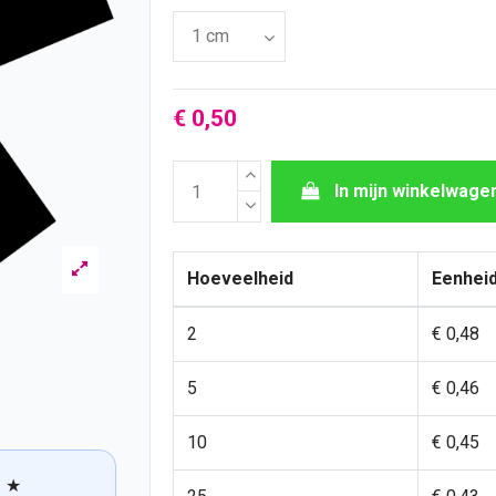
€ 0,50
In mijn winkelwage
Hoeveelheid
Eenheid
2
€ 0,48
5
€ 0,46
10
€ 0,45
★