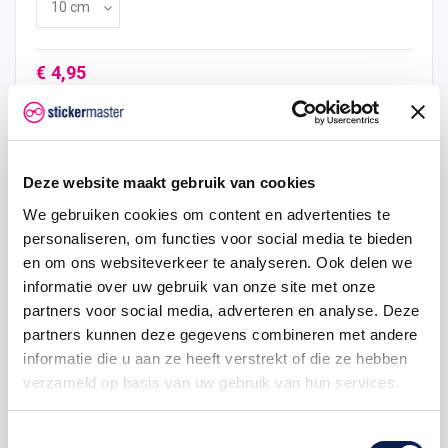
€ 4,95
In mijn winkelwagen
Deze website maakt gebruik van cookies
We gebruiken cookies om content en advertenties te
personaliseren, om functies voor social media te bieden
Hoeveelheid
Eenheid prijs
Je bespaart
en om ons websiteverkeer te analyseren. Ook delen we
informatie over uw gebruik van onze site met onze
2
€ 4,70
€ 0,50
partners voor social media, adverteren en analyse. Deze
5
€ 4,58
€ 1,86
partners kunnen deze gegevens combineren met andere
informatie die u aan ze heeft verstrekt of die ze hebben
10
€ 4,46
€ 4,95
verzameld op basis van uw gebruik van hun services.
25
€ 4,21
€ 18,56
Toestemmingsselectie