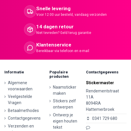
Snelle levering
Voor 12:00 uur besteld, vandaag verzonden
14 dagen retour
Niet tevreden? Geld terug garantie
Klantenservice
Bereikbaar via telefoon en e-mail
Informatie
Populaire
Contactgegevens
producten
Algemene
Stickermaster
Naamsticker
voorwaarden
Rendementstraat
maken
Veelgestelde
11A
Stickers zelf
Vragen
8094RA
ontwerpen
Hattemerbroek
Betaalmethodes
Ontwerp je
Contactgegevens
0341 729 680
eigen houten
Verzenden en
tekst