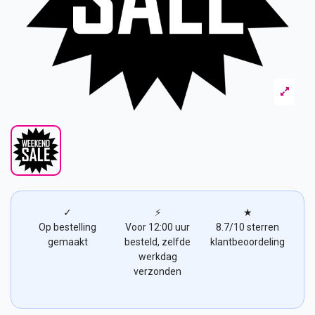
✓
⚡
★
Op bestelling
Voor 12:00 uur
8.7/10 sterren
gemaakt
besteld, zelfde
klantbeoordeling
werkdag
verzonden