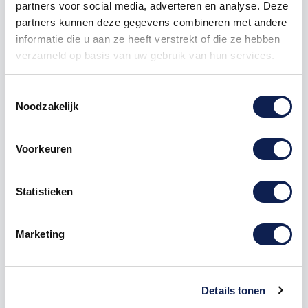
partners voor social media, adverteren en analyse. Deze
1000
€ 0,75
€ 750,00
partners kunnen deze gegevens combineren met andere
informatie die u aan ze heeft verstrekt of die ze hebben
verzameld op basis van uw gebruik van hun services.
verboden
sticker
fietsen
plaatsen
Toestemmingsselectie
Noodzakelijk
Omschrijving
Voorkeuren
Product details
Statistieken
Veelgestelde vragen
Marketing
Verboden fietsen te plaatsen pictogram
sticker
online bestellen
Details tonen
De verbodspictogram sticker is verkrijgbaar in vier