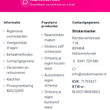
Bereikbaar via telefoon en e-mail
Informatie
Populaire
Contactgegevens
producten
Algemene
Stickermaster
Naamsticker
voorwaarden
Rendementstraat
maken
Veelgestelde
11A
Stickers zelf
Vragen
8094RA
ontwerpen
Hattemerbroek
Betaalmethodes
Ontwerp je
Contactgegevens
0341 729 680
eigen houten
Verzenden en
tekst
retourneren
info@stickermaster.nl
Autostickers
Klachten
eigen
KVK:
71793437
ontwerp
Privacyverklaring
BTW nr:
AVG/GDPR
Ontwerp je
NL002148465B62
eigen
kunststof
tekst