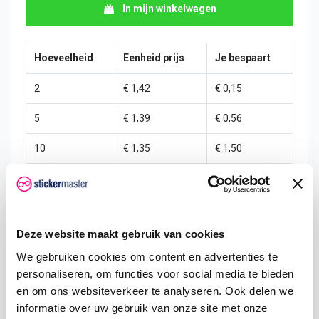
In mijn winkelwagen
Hoeveelheid
Eenheid prijs
Je bespaart
2
€ 1,42
€ 0,15
5
€ 1,39
€ 0,56
10
€ 1,35
€ 1,50
25
€ 1,27
€ 5,62
50
€ 1,20
€ 15,00
Deze website maakt gebruik van cookies
100
€ 1,12
€ 37,50
We gebruiken cookies om content en advertenties te
250
€ 1,05
€ 112,50
personaliseren, om functies voor social media te bieden
en om ons websiteverkeer te analyseren. Ook delen we
500
€ 0,90
€ 300,00
informatie over uw gebruik van onze site met onze