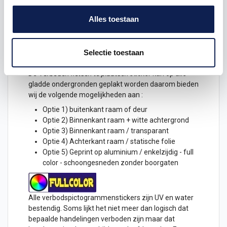
verschillende diameters :
Alles toestaan
10 cm
15 cm
20 cm
Selectie toestaan
25 cm
De
Verboden fietsen te plaatsen
sticker kan op alle
gladde ondergronden geplakt worden daarom bieden
wij de volgende mogelijkheden aan :
Optie 1) buitenkant raam of
deur
Optie 2) Binnenkant raam + witte achtergrond
Optie 3) Binnenkant raam / transparant
Optie 4) Achterkant raam / statische folie
Optie 5) Geprint op aluminium / enkelzijdig - full
color - schoongesneden zonder boorgaten
Alle verbodspictogrammenstickers zijn UV en water
bestendig. Soms lijkt het niet meer dan logisch dat
bepaalde handelingen verboden zijn maar dat