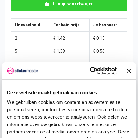
In mijn winkelwagen
Hoeveelheid
Eenheid prijs
Je bespaart
2
€ 1,42
€ 0,15
5
€ 1,39
€ 0,56
10
€ 1,35
€ 1,50
25
€ 1,27
€ 5,62
50
€ 1,20
€ 15,00
Deze website maakt gebruik van cookies
We gebruiken cookies om content en advertenties te
100
€ 1,12
€ 37,50
personaliseren, om functies voor social media te bieden
250
€ 1,05
€ 112,50
en om ons websiteverkeer te analyseren. Ook delen we
informatie over uw gebruik van onze site met onze
500
€ 0,90
€ 300,00
partners voor social media, adverteren en analyse. Deze