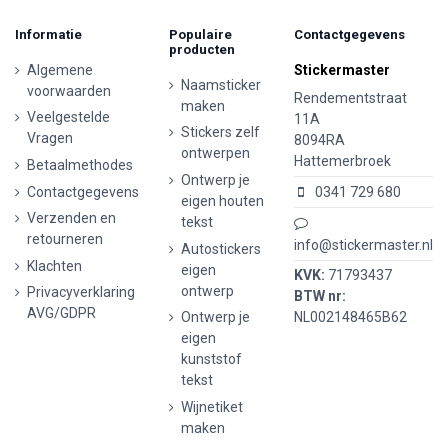
Informatie
Populaire
Contactgegevens
producten
Algemene
Stickermaster
Naamsticker
voorwaarden
Rendementstraat
maken
Veelgestelde
11A
Stickers zelf
Vragen
8094RA
ontwerpen
Hattemerbroek
Betaalmethodes
Ontwerp je
Contactgegevens
0341 729 680
eigen houten
Verzenden en
tekst
retourneren
info@stickermaster.nl
Autostickers
Klachten
eigen
KVK:
71793437
ontwerp
Privacyverklaring
BTW nr:
AVG/GDPR
Ontwerp je
NL002148465B62
eigen
kunststof
tekst
Wijnetiket
maken