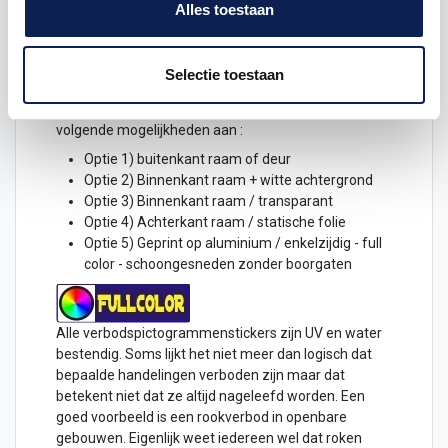
Alles toestaan
15 cm
20 cm
25 cm
Selectie toestaan
De
Verboden voor Wiet
sticker kan op alle gladde
ondergronden geplakt worden daarom bieden wij de
volgende mogelijkheden aan :
Optie 1) buitenkant raam of
deur
Optie 2) Binnenkant raam + witte achtergrond
Optie 3) Binnenkant raam / transparant
Optie 4) Achterkant raam / statische folie
Optie 5) Geprint op aluminium / enkelzijdig - full
color - schoongesneden zonder boorgaten
Alle verbodspictogrammenstickers zijn UV en water
bestendig. Soms lijkt het niet meer dan logisch dat
bepaalde handelingen verboden zijn maar dat
betekent niet dat ze altijd nageleefd worden. Een
goed voorbeeld is een rookverbod in openbare
gebouwen. Eigenlijk weet iedereen wel dat roken