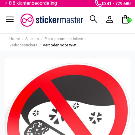
⭐ 8.8 klantenbeoordeling
0341 - 729 680
menu
search
person
shopping_bag
0
Home
Stickers
Pictogrammenstickers
Verbodsstickers
Verboden voor Wiet