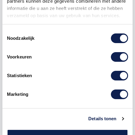
partners kunnen deze gegevens combineren met andere
1000
€ 0,75
€ 750,00
informatie die u aan ze heeft verstrekt of die ze hebben
verzameld op basis van uw gebruik van hun services.
verboden
stickers
wiet
Toestemmingsselectie
Noodzakelijk
Voorkeuren
Omschrijving
Statistieken
Product details
Marketing
Verboden voor Wiet pictogram
sticker
online bestellen
De verbodspictogram sticker is verkrijgbaar in vier
Details tonen
verschillende diameters :
10 cm