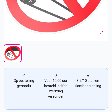
✓
⚡
★
Op bestelling
Voor 12:00 uur
8.7/10 sterren
gemaakt
besteld, zelfde
klantbeoordeling
werkdag
verzonden