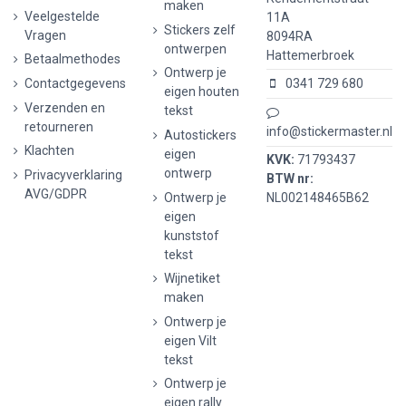
maken
Veelgestelde
11A
Stickers zelf
Vragen
8094RA
ontwerpen
Hattemerbroek
Betaalmethodes
Ontwerp je
Contactgegevens
0341 729 680
eigen houten
Verzenden en
tekst
retourneren
info@stickermaster.nl
Autostickers
Klachten
eigen
KVK:
71793437
ontwerp
Privacyverklaring
BTW nr:
AVG/GDPR
Ontwerp je
NL002148465B62
eigen
kunststof
tekst
Wijnetiket
maken
Ontwerp je
eigen Vilt
tekst
Ontwerp je
eigen rally