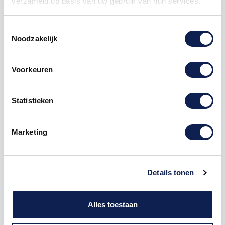
verzameld op basis van uw gebruik van hun services.
1000
€ 4,48
€ 4.477,41
Toestemmingsselectie
Noodzakelijk
stickers
verkeersborden
Voorkeuren
Met de bocht mee naar rechts Sti
Statistieken
Omschrijving
Marketing
Product details
Details tonen
Of u nu een bedrijf heeft of particulier bent, deze
stickers
zijn overal inzetbaar.
Alles toestaan
Op een bedrijventerrein of woonwijk komen deze