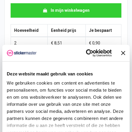
In mijn winkelwagen
Hoeveelheid
Eenheid prijs
Je bespaart
2
€ 8,51
€ 0,90
5
€ 8,28
€ 3,36
10
€ 8,06
€ 8,95
Deze website maakt gebruik van cookies
25
€ 7,61
€ 33,58
We gebruiken cookies om content en advertenties te
personaliseren, om functies voor social media te bieden
50
€ 7,16
€ 89,55
en om ons websiteverkeer te analyseren. Ook delen we
informatie over uw gebruik van onze site met onze
100
€ 6,72
€ 223,87
partners voor social media, adverteren en analyse. Deze
250
€ 6,27
€ 671,61
partners kunnen deze gegevens combineren met andere
informatie die u aan ze heeft verstrekt of die ze hebben
500
€ 5,37
€ 1.790,96