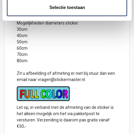
stickers altijd van pas.
Deze stickers zijn eenvoudig aan te brengen op een
Selectie toestaan
schone en vlakke ondergrond
Mogelijkheden diameters
sticker
:
30cm
40cm
50cm
60cm
70cm
80cm
Zit u afbeelding of afmeting er niet bij stuur dan een
email naar
vragen@stickermaster.nl
Let op, in verband met de afmeting van de sticker is
het alleen mogelijk om het via pakketpost te
versturen. Verzending is daarom pas gratis vanaf
€50,-