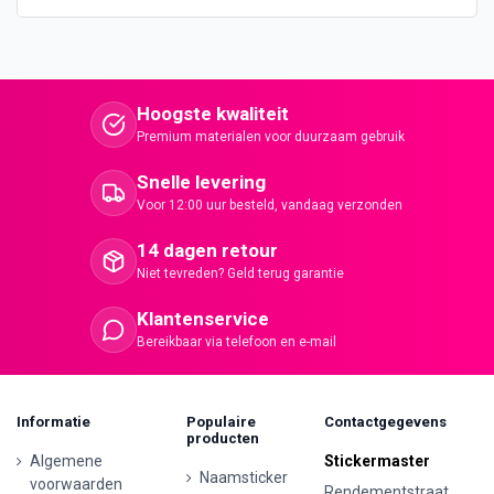
Hoogste kwaliteit
Premium materialen voor duurzaam gebruik
Snelle levering
Voor 12:00 uur besteld, vandaag verzonden
14 dagen retour
Niet tevreden? Geld terug garantie
Klantenservice
Bereikbaar via telefoon en e-mail
Informatie
Populaire
Contactgegevens
producten
Algemene
Stickermaster
Naamsticker
voorwaarden
Rendementstraat