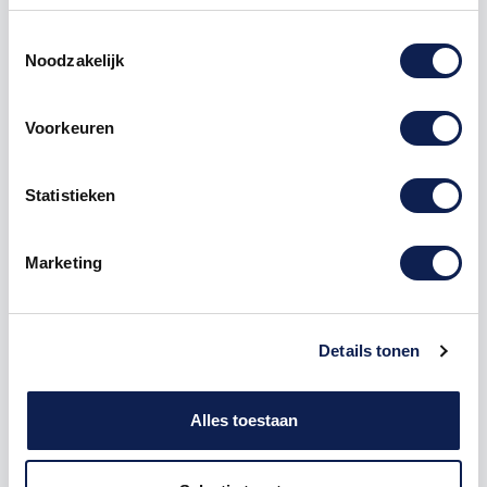
1000
€ 4,48
€ 4.477,41
Toestemmingsselectie
Noodzakelijk
verkeersborden
Parkeergelegenheid Sticker
Voorkeuren
Statistieken
Omschrijving
Marketing
Product details
Details tonen
Of u nu een bedrijf heeft of particulier bent, deze
stickers
zijn overal inzetbaar.
Alles toestaan
Op een bedrijventerrein of woonwijk komen deze
stickers altijd van pas.
Deze stickers zijn eenvoudig aan te brengen op een