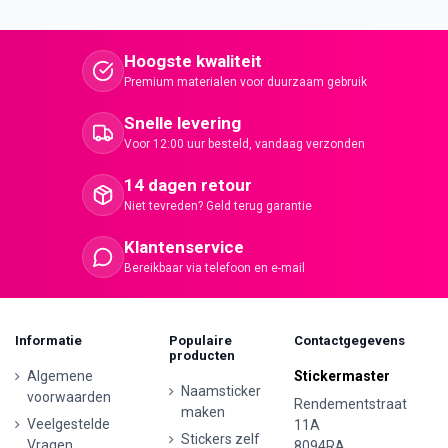
Hoogste kwaliteit
Premium materialen voor duurzaam gebruik
Snelle levering
Voor 12:00 uur besteld, vandaag verzonden
14 dagen retour
Niet tevreden? Geld terug garantie
Klantenservice
Bereikbaar via telefoon en e-mail
Informatie
Populaire
Contactgegevens
producten
Algemene
Stickermaster
Naamsticker
voorwaarden
Rendementstraat
maken
Veelgestelde
11A
Stickers zelf
Vragen
8094RA