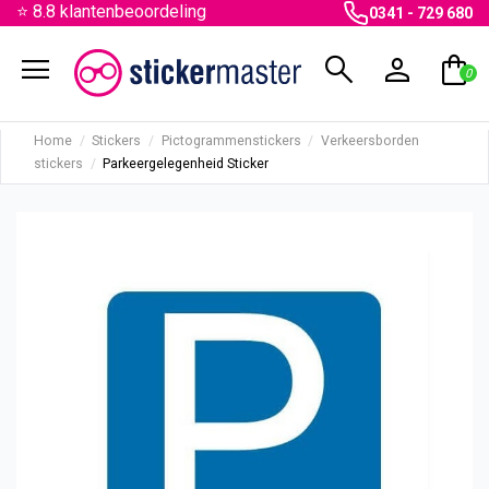
⭐ 8.8 klantenbeoordeling
0341 - 729 680
menu
search
person
shopping_bag
0
Home
Stickers
Pictogrammenstickers
Verkeersborden
stickers
Parkeergelegenheid Sticker