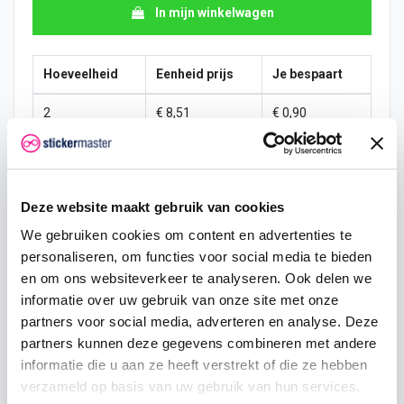
In mijn winkelwagen
Hoeveelheid
Eenheid prijs
Je bespaart
2
€ 8,51
€ 0,90
5
€ 8,28
€ 3,36
10
€ 8,06
€ 8,95
Deze website maakt gebruik van cookies
25
€ 7,61
€ 33,58
We gebruiken cookies om content en advertenties te
personaliseren, om functies voor social media te bieden
50
€ 7,16
€ 89,55
en om ons websiteverkeer te analyseren. Ook delen we
informatie over uw gebruik van onze site met onze
100
€ 6,72
€ 223,87
partners voor social media, adverteren en analyse. Deze
250
€ 6,27
€ 671,61
partners kunnen deze gegevens combineren met andere
informatie die u aan ze heeft verstrekt of die ze hebben
500
€ 5,37
€ 1.790,96
verzameld op basis van uw gebruik van hun services.