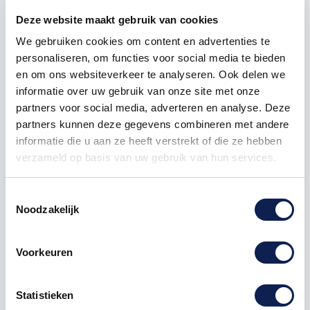
Deze website maakt gebruik van cookies
1000
€ 1,98
€ 1.976,06
We gebruiken cookies om content en advertenties te
personaliseren, om functies voor social media te bieden
en om ons websiteverkeer te analyseren. Ook delen we
Wifi
social
media
hotspot
logo
koffie
inside wifi
informatie over uw gebruik van onze site met onze
partners voor social media, adverteren en analyse. Deze
partners kunnen deze gegevens combineren met andere
informatie die u aan ze heeft verstrekt of die ze hebben
verzameld op basis van uw gebruik van hun services.
Omschrijving
Toestemmingsselectie
Product details
Noodzakelijk
koffie Wifi
stickers
Logo uitgesneden.
Voorkeuren
Laat de klanten zien dat u beschikt over een Wifi
doormiddel van deze Wifisticker.
Statistieken