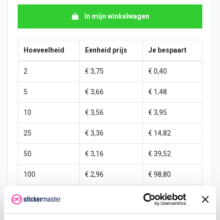
In mijn winkelwagen
Hoeveelheid
Eenheid prijs
Je bespaart
2
€ 3,75
€ 0,40
5
€ 3,66
€ 1,48
10
€ 3,56
€ 3,95
25
€ 3,36
€ 14,82
50
€ 3,16
€ 39,52
100
€ 2,96
€ 98,80
250
€ 2,77
€ 296,41
500
€ 2,37
€ 790,43