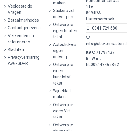
Rendementstraat
maken
Veelgestelde
11A
Stickers zelf
Vragen
8094RA
ontwerpen
Hattemerbroek
Betaalmethodes
Ontwerp je
Contactgegevens
0341 729 680
eigen houten
Verzenden en
tekst
retourneren
info@stickermaster.nl
Autostickers
Klachten
eigen
KVK:
71793437
ontwerp
Privacyverklaring
BTW nr:
AVG/GDPR
Ontwerp je
NL002148465B62
eigen
kunststof
tekst
Wijnetiket
maken
Ontwerp je
eigen Vilt
tekst
Ontwerp je
eigen rally