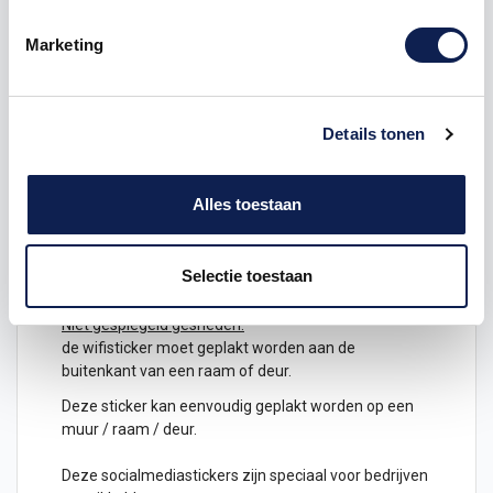
Uitgesneden:
De
sticker
wordt op de kleur vinyl die u heeft gekozen
Marketing
volledig uitgesneden, de witte kleur
in de advertentie is dan niet meer te zien, alleen het
zwart (ofwel de kleur die u kiest)
Na het snijden plakken wij over de sticker een
Details tonen
applicatie folie om de sticker eenvoudig
aan te brengen.
Alles toestaan
Gespiegeld gesneden:
de sticker kan geplakt worden aan de binnenkant van
het raam en zijn van de buitenkant
Selectie toestaan
leesbaar.
Niet gespiegeld gesneden:
de wifisticker moet geplakt worden aan de
buitenkant van een raam of
deur
.
Deze sticker kan eenvoudig geplakt worden op een
muur / raam / deur.
Deze socialmediastickers zijn speciaal voor bedrijven