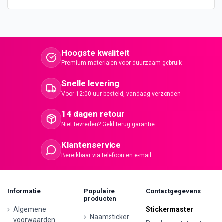
Hoogste kwaliteit
Premium materialen voor duurzaam gebruik
Snelle levering
Voor 12:00 uur besteld, vandaag verzonden
14 dagen retour
Niet tevreden? Geld terug garantie
Klantenservice
Bereikbaar via telefoon en e-mail
Informatie
Populaire
Contactgegevens
producten
Algemene
Stickermaster
Naamsticker
voorwaarden