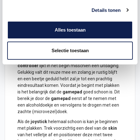
ontwikkeling van de
joystick skins
zijn met de
kleinste details rekening gehouden. Hierdoor zitten
Details tonen
alle uitsparingen voor de knoppen op exact de juiste
plek. Ook is de pasvorm zo ontworpen dat het
maximale oppervlakte van de
controller
wordt
Alles toestaan
bedekt.
Zelf een Skin op jouw Xbox Series X
Selectie toestaan
Controller plakken
Het plakken van een skin op jouw
Xbox Series X
controller
lijkt in het begin misschien een uitdaging.
Gelukkig valt dit reuze mee en zolang je rustig blijft
en een beetje geduld hebt zal je tot een prachtig
eindresultaat komen. Voordat je begint met plakken
is het belangrijk dat de
gamepad
goed schoon is. Dit
bereik je door de
gamepad
eerst af te nemen met
een alcoholdoekje en vervolgens te drogen met een
zachte (microvezel)doek.
Als de
joystick
helemaal schoon is kan je beginnen
met plakken. Trek voorzichtig een deel van de
skin
van het velletje af en positioneer deze met twee