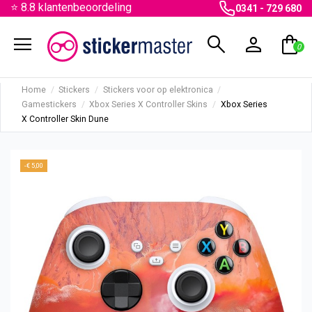
⭐ 8.8 klantenbeoordeling
0341 - 729 680
menu
search
person
shopping_bag
0
Home
Stickers
Stickers voor op elektronica
Gamestickers
Xbox Series X Controller Skins
Xbox Series
X Controller Skin Dune
-€ 5,00