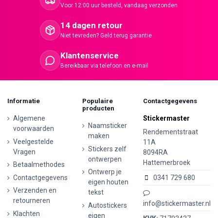
Voor 12:00 uur besteld, vandaag verzonden
14 dagen retour
Niet tevreden? Geld terug garantie
Klantenservice
Bereikbaar via telefoon en e-mail
Informatie
Populaire
Contactgegevens
producten
Algemene
Stickermaster
Naamsticker
voorwaarden
Rendementstraat
maken
Veelgestelde
11A
Stickers zelf
Vragen
8094RA
ontwerpen
Hattemerbroek
Betaalmethodes
Ontwerp je
Contactgegevens
0341 729 680
eigen houten
Verzenden en
tekst
retourneren
info@stickermaster.nl
Autostickers
Klachten
eigen