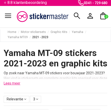
⭐ 8.8 klantenbeoordeling
0341 - 729 680
menu
search
person
shopping_bag
0
Home
Motor stickersets
Graphic Kits
Yamaha
Yamaha MT09
2021 - 2023
Yamaha MT-09 stickers
2021-2023 en graphic kits
Op zoek naar Yamaha MT-09 stickers voor bouwjaar 2021-2023?
Hier vind je stickersets en complete graphic kits speciaal voor deze
Lees meer
nieuwste generatie. Perfect voor een moderne en agressieve
uitstraling.
Hier vind je hoogwaardige Yamaha MT-09 stickers en complete
Relevantie
3
graphic kits voor modellen uit 2021 tot 2023. Deze sets zijn
ontworpen voor de nieuwste generatie MT-09 met een compleet