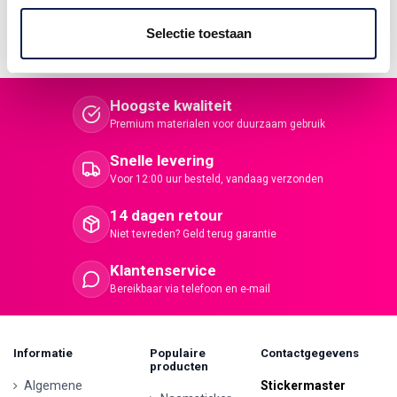
Duurzaam en geschikt voor intensief gebruik
Bekijk ook
alle MT-09 stickers
of ontdek andere
Yamaha stickers
.
Selectie toestaan
Hoogste kwaliteit
Premium materialen voor duurzaam gebruik
Snelle levering
Voor 12:00 uur besteld, vandaag verzonden
14 dagen retour
Niet tevreden? Geld terug garantie
Klantenservice
Bereikbaar via telefoon en e-mail
Informatie
Populaire
Contactgegevens
producten
Algemene
Stickermaster