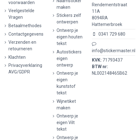
Naamsticker
voorwaarden
Rendementstraat
maken
Veelgestelde
11A
Stickers zelf
Vragen
8094RA
ontwerpen
Hattemerbroek
Betaalmethodes
Ontwerp je
Contactgegevens
0341 729 680
eigen houten
Verzenden en
tekst
retourneren
info@stickermaster.nl
Autostickers
Klachten
eigen
KVK:
71793437
ontwerp
Privacyverklaring
BTW nr:
AVG/GDPR
Ontwerp je
NL002148465B62
eigen
kunststof
tekst
Wijnetiket
maken
Ontwerp je
eigen Vilt
tekst
Ontwerp je