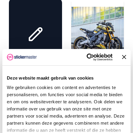
Zelf een
sticker
ontwerpen?
Kun je niet het
Yamaha MT-09 2021-
Deze website maakt gebruik van cookies
perfecte sticker
2023 Midnight Black
stickerset
We gebruiken cookies om content en advertenties te
vinden? Maak je eigen
Geef jouw Yamaha MT-09
ontwerp.
personaliseren, om functies voor social media te bieden
(2021-2023) een strakke en
stijlvolle uitstraling met de
en om ons websiteverkeer te analyseren. Ook delen we
Midnight Black stickerset.
Maak je eigen
informatie over uw gebruik van onze site met onze
Perfecte pasvorm en
ontwerp
eenvoudig aan te brengen.
partners voor social media, adverteren en analyse. Deze
€ 199,95
partners kunnen deze gegevens combineren met andere
informatie die u aan ze heeft verstrekt of die ze hebben