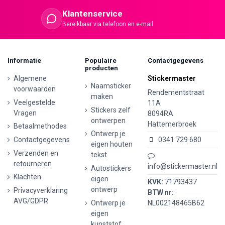
Klantenservice
Bereikbaar via telefoon en e-mail
Informatie
Populaire
Contactgegevens
producten
Algemene
Stickermaster
Naamsticker
voorwaarden
Rendementstraat
maken
Veelgestelde
11A
Stickers zelf
Vragen
8094RA
ontwerpen
Hattemerbroek
Betaalmethodes
Ontwerp je
Contactgegevens
0341 729 680
eigen houten
Verzenden en
tekst
retourneren
info@stickermaster.nl
Autostickers
Klachten
eigen
KVK:
71793437
ontwerp
Privacyverklaring
BTW nr:
AVG/GDPR
Ontwerp je
NL002148465B62
eigen
kunststof