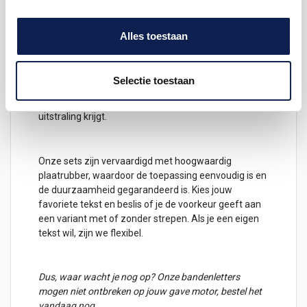
Waarom bandenletters?
Ontketen de ware persoonlijkheid van je motor met
Alles toestaan
onze op maat gemaakte bandenletters! Elk ontwerp
is zorgvuldig vervaardigd met een perfecte pasvorm
voor diverse motoren. Deze kits omvatten een scala
Selectie toestaan
aan unieke
ontwerpen
die perfect op jouw banden
passen, waardoor je motor een frisse, opvallende
uitstraling krijgt.
Onze sets zijn vervaardigd met hoogwaardig
plaatrubber, waardoor de toepassing eenvoudig is en
de duurzaamheid gegarandeerd is. Kies jouw
favoriete
tekst
en beslis of je de voorkeur geeft aan
een variant met of zonder strepen. Als je een eigen
tekst wil, zijn we flexibel.
Dus, waar wacht je nog op? Onze bandenletters
mogen niet ontbreken op jouw gave motor, bestel het
vandaag nog.