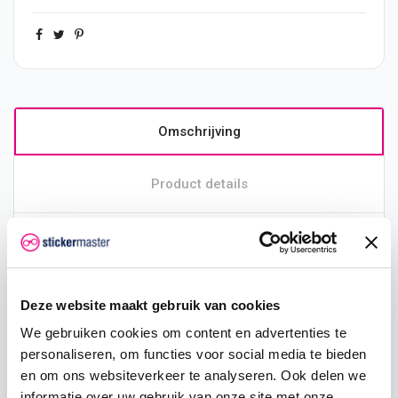
Omschrijving
Product details
Productinformatie
Bandenletters Yamaha
Racing
Deze website maakt gebruik van cookies
Met bandenletters geef jij een unieke uitstraling aan
We gebruiken cookies om content en advertenties te
jouw motorfiets. De bandenletters zijn mooi van kleur
personaliseren, om functies voor social media te bieden
en makkelijk aan te brengen doordat wij dit al
en om ons websiteverkeer te analyseren. Ook delen we
voorgesneden aanleveren. De bandenletters worden
informatie over uw gebruik van onze site met onze