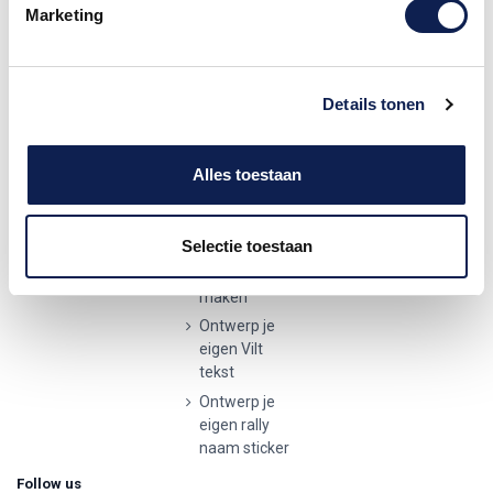
Hattemerbroek
Betaalmethodes
Marketing
Ontwerp je
Contactgegevens
0341 729 680
eigen houten
Verzenden en
tekst
retourneren
info@stickermaster.nl
Autostickers
Details tonen
Klachten
eigen
KVK:
71793437
ontwerp
Privacyverklaring
BTW nr:
AVG/GDPR
Alles toestaan
Ontwerp je
NL002148465B62
eigen
kunststof
tekst
Selectie toestaan
Wijnetiket
maken
Ontwerp je
eigen Vilt
tekst
Ontwerp je
eigen rally
naam sticker
Follow us