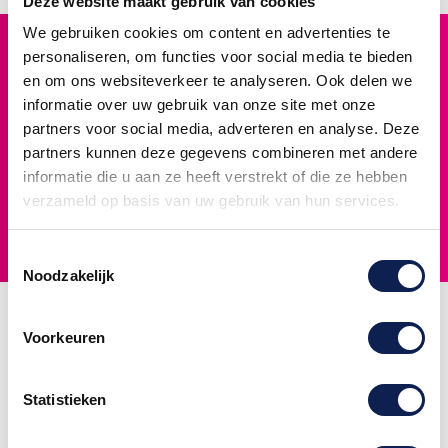
Deze website maakt gebruik van cookies
We gebruiken cookies om content en advertenties te
Hoogste kwaliteit
personaliseren, om functies voor social media te bieden
Premium materialen voor duurzaam gebruik
en om ons websiteverkeer te analyseren. Ook delen we
informatie over uw gebruik van onze site met onze
Snelle levering
partners voor social media, adverteren en analyse. Deze
Voor 12:00 uur besteld, vandaag verzonden
partners kunnen deze gegevens combineren met andere
14 dagen retour
informatie die u aan ze heeft verstrekt of die ze hebben
Niet tevreden? Geld terug garantie
verzameld op basis van uw gebruik van hun services.
Klantenservice
Bereikbaar via telefoon en e-mail
Toestemmingsselectie
Noodzakelijk
Informatie
Populaire
Contactgegevens
Voorkeuren
producten
Algemene
Stickermaster
Naamsticker
voorwaarden
Rendementstraat
maken
Statistieken
Veelgestelde
11A
Stickers zelf
Vragen
8094RA
ontwerpen