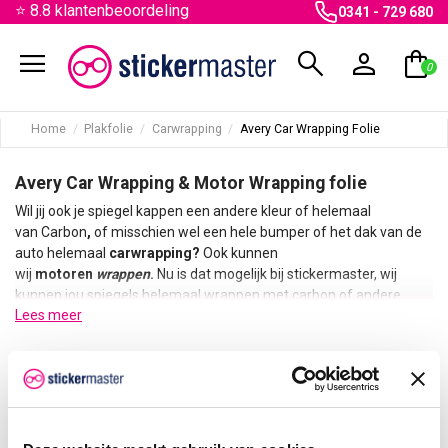
⭐ 8.8 klantenbeoordeling
0341 - 729 680
menu
search
person
shopping_bag
0
Home
Plakfolie
Carwrapping
Avery Car Wrapping Folie
Avery Car Wrapping & Motor Wrapping folie
Wil jij ook je spiegel kappen een andere kleur of helemaal
van Carbon
,
of misschien wel een hele bumper of het dak van de
auto helemaal
carwrapping?
Ook kunnen
wij
motoren
wrappen
.
Nu is dat mogelijk bij stickermaster, wij
kunnen jou spiegels helemaal wrappen met carbon of andere
Lees meer
kleuren, natuurlijk kunnen wij ook alleen het materiaal leveren
zodat u de spiegels zelf wrapt. Een spiegel wrap is echt super
mooie en niet van echt te onderscheiden. Wij gebruiken
There are no products.
speciale
wrapfolie
voor een perfect resultaat. Carwrapping wordt
steeds meer gedaan.