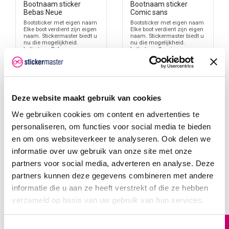
Bootnaam sticker
Bootnaam sticker
Een bootnaamsticker is bedoeld voor de naam van het vaartuig.
Bebas Neue
Comic sans
Een registratienummer heeft een andere functie en moet voldoen
Bootsticker met eigen naam
Bootsticker met eigen naam
Elke boot verdient zijn eigen
Elke boot verdient zijn eigen
aan regels die voor het vaartuig en vaargebied gelden. Houd deze
naam. Stickermaster biedt u
naam. Stickermaster biedt u
toepassingen daarom gescheiden.
nu die mogelijkheid.
nu die mogelijkheid.
Lettertype: Bebas
Lettertype: Comic
NeueAfmetingen: 15 / 20 /
sansAfmetingen: 15 / 20 /
Zoek je registratieletters voor een boot, kijk dan bij
30 cm hoog Geschikt
30 cm hoog Geschikt
registratienummers
. Zoek je alleen een naam op de romp of
voor de Boot, Waterscooter of
voor de Boot, Waterscooter of
jetski
jetski
spiegel, dan zit je binnen deze categorie goed.
Vanaf
Vanaf
Naam eerst controleren voordat je bestelt
€ 18,95
€ 18,95
Deze website maakt gebruik van cookies
Controleer de spelling van de bootnaam voordat je de sticker
We gebruiken cookies om content en advertenties te
bestelt. Let op hoofdletters, spaties, accenten, cijfers en eventuele
personaliseren, om functies voor social media te bieden
leestekens. De sticker wordt gemaakt op basis van de naam die je
en om ons websiteverkeer te analyseren. Ook delen we
opgeeft.
informatie over uw gebruik van onze site met onze
Bij langere namen is het verstandig om vooraf de beschikbare
Bootnaamsticker of registratienummer?
partners voor social media, adverteren en analyse. Deze
breedte op de boot te meten. De hoogtekeuze zegt niet alles; de
partners kunnen deze gegevens combineren met andere
Een bootnaamsticker is bedoeld voor de naam van het vaartuig.
lengte wordt vooral bepaald door het aantal tekens en het
informatie die u aan ze heeft verstrekt of die ze hebben
Een registratienummer heeft een andere functie en moet voldoen
lettertype.
aan regels die voor het vaartuig en vaargebied gelden. Houd deze
verzameld op basis van uw gebruik van hun services.
Leesbaarheid vanaf steiger of wal
toepassingen daarom gescheiden.
Een bootnaam wordt vaak bekeken vanaf een steiger, kade,
Zoek je registratieletters voor een boot, kijk dan bij
Toestemmingsselectie