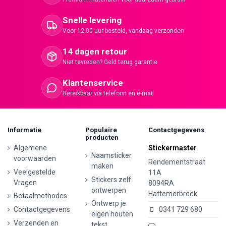
Snelle levering
Voor 12:00 uur besteld, vandaag verzonden
14 dagen retour
Niet tevreden? Geld terug garantie
Klantenservice
Bereikbaar via telefoon en e-mail
Informatie
Populaire
Contactgegevens
producten
Algemene
Stickermaster
Naamsticker
voorwaarden
Rendementstraat
maken
Veelgestelde
11A
Stickers zelf
Vragen
8094RA
ontwerpen
Hattemerbroek
Betaalmethodes
Ontwerp je
Contactgegevens
0341 729 680
eigen houten
Verzenden en
tekst