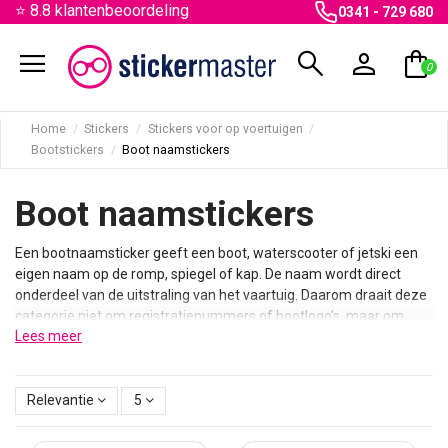
⭐ 8.8 klantenbeoordeling
0341 - 729 680
menu
search
person
shopping_bag
0
Home
Stickers
Stickers voor op voertuigen
Bootstickers
Boot naamstickers
Boot naamstickers
Een bootnaamsticker geeft een boot, waterscooter of jetski een
eigen naam op de romp, spiegel of kap. De naam wordt direct
onderdeel van de uitstraling van het vaartuig. Daarom draait deze
categorie niet om registratienummers of bootlogo’s, maar om
Lees meer
naambelettering: de gekozen naam, het lettertype, de hoogte en
de plek op de boot bepalen samen hoe de sticker overkomt.
Binnen deze categorie kies je uit verschillende bootnaamstickers
Relevantie
5
met eigen lettertype. Producten tonen onder andere lettertypes
zoals Comic Sans, Harlow Solid Italic, Rockwell Extra Bold, Cooper