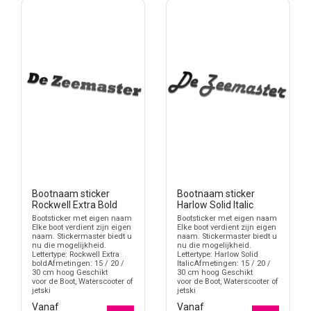
Black en Bebas Neue. Zoek je ook registratienummers, bootlogo’s
of algemene plakletters? Bekijk dan de bredere categorie
boot
stickers
. Voor losse tekst zonder specifieke bootnaam-opmaak
kun je terecht bij
tekst stickers maken
.
Bootnaam op romp, spiegel of kap
Een bootnaam wordt vaak geplaatst op de zijkant van de romp, op
de spiegel aan de achterzijde of op een glad deel van de kap. De
juiste plek hangt af van het type vaartuig en de ruimte die
beschikbaar is. Een lange naam heeft meer lengte nodig dan een
korte naam, zeker wanneer je kiest voor een sierlijk of breed
lettertype.
Meet daarom eerst het vlak waar de naam moet komen. Let op
Bootnaam sticker
Bootnaam sticker
lijnen in de romp, stootranden, naden, rondingen en onderdelen
Rockwell Extra Bold
Harlow Solid Italic
die de leesbaarheid kunnen onderbreken.
Bootsticker met eigen naam
Bootsticker met eigen naam
Elke boot verdient zijn eigen
Elke boot verdient zijn eigen
naam. Stickermaster biedt u
naam. Stickermaster biedt u
Bootnaamstickers met eigen naam
nu die mogelijkheid.
nu die mogelijkheid.
Lettertype: Rockwell Extra
Lettertype: Harlow Solid
Naamstickers voor bootromp of spiegel
boldAfmetingen: 15 / 20 /
ItalicAfmetingen: 15 / 20 /
Boot naamstickers in verschillende lettertypes
30 cm hoog Geschikt
30 cm hoog Geschikt
voor de Boot, Waterscooter of
voor de Boot, Waterscooter of
Naamstickers voor waterscooter of jetski
jetski
jetski
Bootbelettering met gekozen letterhoogte
Vanaf
Vanaf