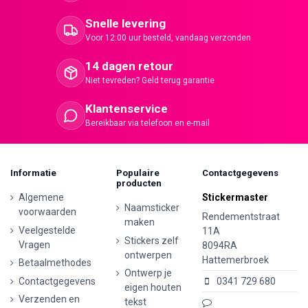
Snelle levering
Voor 12:00 uur besteld, vandaag verzonden
14 dagen retour
Niet tevreden? Geld terug garantie
Klantenservice
Bereikbaar via telefoon en e-mail
Informatie
Populaire
Contactgegevens
producten
Algemene
Stickermaster
Naamsticker
voorwaarden
Rendementstraat
maken
Veelgestelde
11A
Stickers zelf
Vragen
8094RA
ontwerpen
Hattemerbroek
Betaalmethodes
Ontwerp je
Contactgegevens
0341 729 680
eigen houten
Verzenden en
tekst