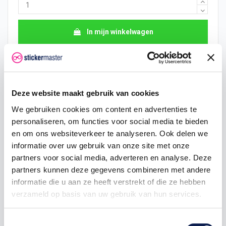
In mijn winkelwagen
Hoeveelheid
Eenheid prijs
Je bespaart
2
€ 18,00
€ 1,90
Deze website maakt gebruik van cookies
We gebruiken cookies om content en advertenties te
5
€ 17,53
€ 7,11
personaliseren, om functies voor social media te bieden
10
€ 17,06
€ 18,95
en om ons websiteverkeer te analyseren. Ook delen we
informatie over uw gebruik van onze site met onze
25
€ 16,11
€ 71,06
partners voor social media, adverteren en analyse. Deze
partners kunnen deze gegevens combineren met andere
50
€ 15,16
€ 189,50
informatie die u aan ze heeft verstrekt of die ze hebben
verzameld op basis van uw gebruik van hun services.
100
€ 14,21
€ 473,75
250
€ 13,27
€ 1.421,25
Toestemmingsselectie