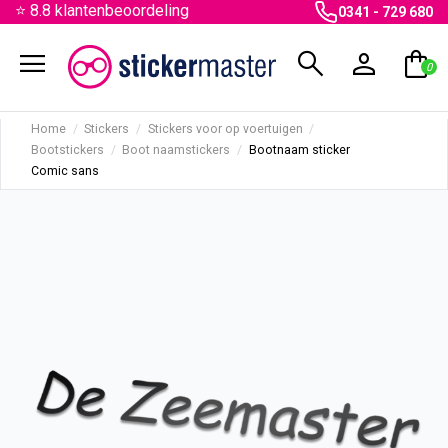
⭐ 8.8 klantenbeoordeling
0341 - 729 680
menu
search
person
shopping_bag
0
Home
Stickers
Stickers voor op voertuigen
Bootstickers
Boot naamstickers
Bootnaam sticker
Comic sans