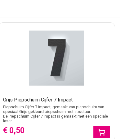
er breed uitgesproken dan Big John. Daardoor werkt
nnen dit materiaal bekijken, ga dan naar
piepschuim
rs, jaartallen, jubilea, datums, beursnummers,
drop, podium, etalagevloer of fotomoment.
an een vlakke print of sticker, terwijl ze licht
ijfer groot en duidelijk mag ogen, maar niet zwaar of
Grijs Piepschuim Cijfer 7 Impact
Piepschuim Cijfer 7 Impact, gemaakt van piepschuim van
mers, displays, schoolprojecten en decoratieve details
speciaal Grijs gekleurd piepschuim met structuur.
De Piepschuim Cijfer 7 Impact is gemaakt met een speciale
 cijfers die vanaf meer afstand zichtbaar moeten zijn.
laser.
€ 0,50