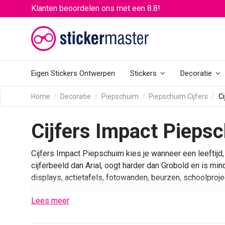
Klanten beoordelen ons met een 8.8!
Eigen Stickers Ontwerpen
Stickers
Decoratie
Home
Decoratie
Piepschuim
Piepschuim Cijfers
Ci
Cijfers Impact Piepsc
Cijfers Impact Piepschuim kies je wanneer een leeftijd,
cijferbeeld dan Arial, oogt harder dan Grobold en is min
displays, actietafels, fotowanden, beurzen, schoolprojec
In deze categorie vind je losse piepschuim cijfers in Im
Lees meer
of andere cijferreeks samen. Kies bij meerdere cijfers a