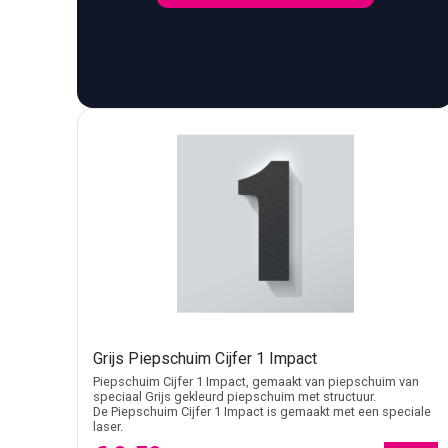
omdat dit het materiaal kan aantasten. Laat de verf goed
Waarom Impact in plaats van Grobold?
Grobold oogt ronder en vriendelijker. Impact is dikker,
sterker moet opvallen en sneller gelezen moet worden.
Waarom Impact in plaats van Big John?
Big John is breder en voller. Impact voelt compacter en 
signaalvorm moet werken.
Kwetsbaarheid en plaatsing
Piepschuim is licht, maar kwetsbaarder dan hout of kun
kies een bevestiging die past bij het lage gewicht en de
Grijs Piepschuim Cijfer 1 Impact
Piepschuim Cijfer 1 Impact, gemaakt van piepschuim van
speciaal Grijs gekleurd piepschuim met structuur.
De Piepschuim Cijfer 1 Impact is gemaakt met een speciale
laser.