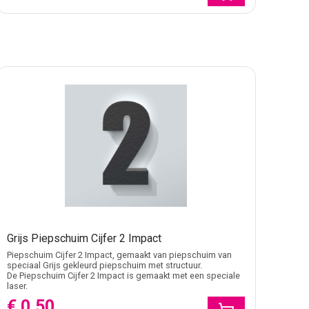
ers
. Wil je direct een complete naam, woord of korte zin
bij deze Impact-cijfers.
nd.
Houten Cijfers Impact
en
Kunststof Cijfers Impact
eeftijden, actienummers, jaartallen, jubilea,
Grijs Piepschuim Cijfer 2 Impact
voering. Impact heeft een stevig cijferbeeld, dus meet
Piepschuim Cijfer 2 Impact, gemaakt van piepschuim van
oer.
speciaal Grijs gekleurd piepschuim met structuur.
De Piepschuim Cijfer 2 Impact is gemaakt met een speciale
laser.
€ 0,50
 oplosmiddelbasis is niet geschikt voor piepschuim,