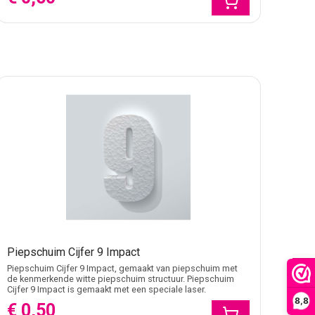
en voller mag ogen. Kies Impact wanneer het nummer
ijgen. Kies Impact wanneer het cijfer meer als duidelijke
ar is. Voorkom harde druk op randen en smalle delen, en
Piepschuim Cijfer 9 Impact
Piepschuim Cijfer 9 Impact, gemaakt van piepschuim met
FILTER
de kenmerkende witte piepschuim structuur. Piepschuim
Cijfer 9 Impact is gemaakt met een speciale laser.
8,8
€ 0,50