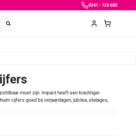
0341 - 729 680
jfers
zichtbaar moet zijn. Impact heeft een krachtiger
uim cijfers goed bij verjaardagen, jubilea, etalages,
f een leeftijd, datum, jaartal, actienummer, tafelnummer
n duidelijk geheel overkomt.