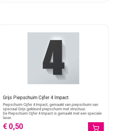
rale basis en valt goed op tegen donkere achtergronden.
 per cijfer welke kleur beschikbaar is wanneer je een
p oplosmiddelbasis is niet geschikt, omdat dit het
erkt in een decoratieopstelling.
harde stoten, zware belasting, vocht of langdurig
niet kunnen beschadigen door wind of intensief contact.
ngen, bevestigen of verwerken in een decoratieproject.
duur.
Grijs Piepschuim Cijfer 4 Impact
Piepschuim Cijfer 4 Impact, gemaakt van piepschuim van
speciaal Grijs gekleurd piepschuim met structuur.
De Piepschuim Cijfer 4 Impact is gemaakt met een speciale
 dan met
Cijfers Grobold Piepschuim
. Voor een bredere
laser.
bas Neue Piepschuim
. Wil je een sierlijker cijferbeeld,
€ 0,50