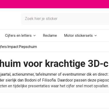
Reclame
Cijfers en letters
Motor stickersets
jfers Impact Piepschuim
huim voor krachtige 3D-ci
 jaartal, actienummer, tafelnummer of eventnummer dik en direct 
der sierlijk dan Bodoni of Filisofia. Daardoor passen deze piepsch
ten en tijdelijke presentaties waar het cijfer snel moet opvallen.
pact. Je bestelt per cijfer wat je nodig hebt en stelt daarmee zel
ltijd dezelfde hoogte, kleur en uitvoering, zodat de reeks als éé