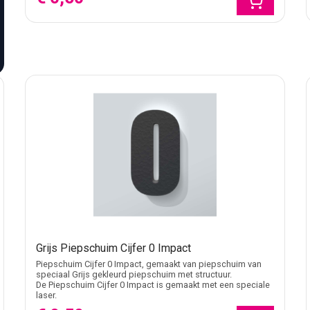
 drogen voordat je de cijfers plaatst of vervoert.
 strakker en directer. Kies Grobold wanneer het cijfer speelser 
krachtiger. Kies Big John wanneer het cijfer veel breedte mag kr
ststof. Plaats de cijfers pas wanneer de decoratieopstelling kla
 tijdelijke toepassing.
Grijs Piepschuim Cijfer 0 Impact
Piepschuim Cijfer 0 Impact, gemaakt van piepschuim van
speciaal Grijs gekleurd piepschuim met structuur.
De Piepschuim Cijfer 0 Impact is gemaakt met een speciale
laser.