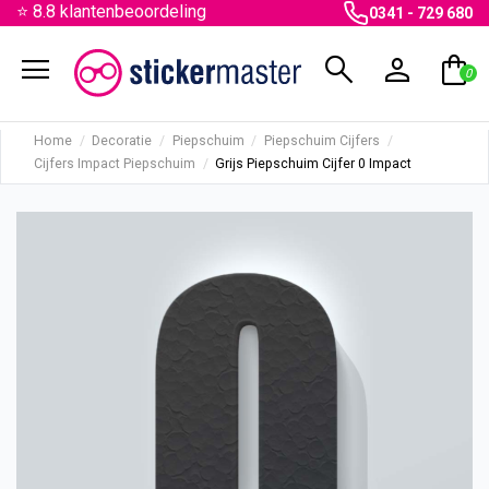
⭐ 8.8 klantenbeoordeling
0341 - 729 680
menu
search
person
shopping_bag
0
Home
Decoratie
Piepschuim
Piepschuim Cijfers
Cijfers Impact Piepschuim
Grijs Piepschuim Cijfer 0 Impact