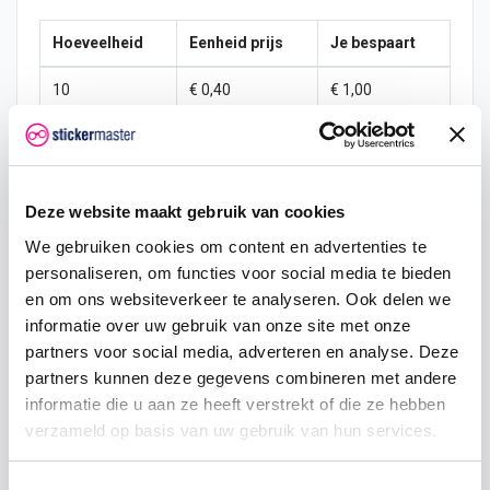
Hoeveelheid
Eenheid prijs
Je bespaart
10
€ 0,40
€ 1,00
15
€ 0,35
€ 2,25
25
€ 0,33
€ 4,38
Deze website maakt gebruik van cookies
50
€ 0,30
€ 10,00
We gebruiken cookies om content en advertenties te
personaliseren, om functies voor social media te bieden
100
€ 0,28
€ 22,50
en om ons websiteverkeer te analyseren. Ook delen we
200
€ 0,25
€ 50,00
informatie over uw gebruik van onze site met onze
partners voor social media, adverteren en analyse. Deze
500
€ 0,20
€ 150,00
partners kunnen deze gegevens combineren met andere
informatie die u aan ze heeft verstrekt of die ze hebben
750
€ 0,15
€ 262,50
verzameld op basis van uw gebruik van hun services.
Toestemmingsselectie