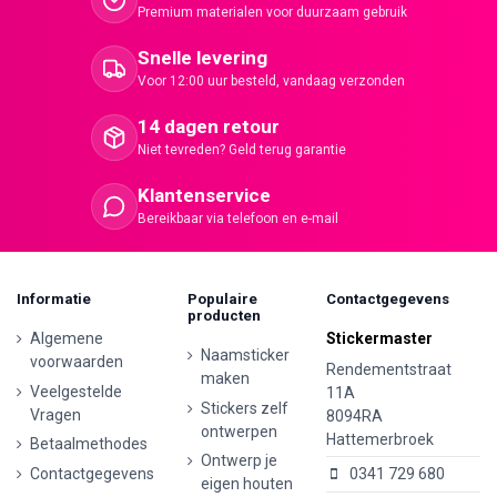
Premium materialen voor duurzaam gebruik
Snelle levering
Voor 12:00 uur besteld, vandaag verzonden
14 dagen retour
Niet tevreden? Geld terug garantie
Klantenservice
Bereikbaar via telefoon en e-mail
Informatie
Populaire
Contactgegevens
producten
Algemene
Stickermaster
Naamsticker
voorwaarden
Rendementstraat
maken
Veelgestelde
11A
Stickers zelf
Vragen
8094RA
ontwerpen
Hattemerbroek
Betaalmethodes
Ontwerp je
Contactgegevens
0341 729 680
eigen houten