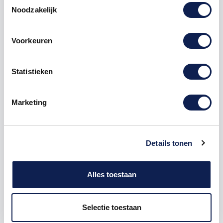
Noodzakelijk
Voorkeuren
Omschrijving
Statistieken
Product details
Marketing
Piepschuim
Cijfer
0 Impact
De Piepschuim Cijfer 0 Impact is te bestellen vanaf
een hoogte van 5 cm tot een hoogte van 80 cm, de
Details tonen
dikte van het cijfer is altijd 20 mm. Piepschuim is niet
geschikt om buiten te gebruiken maar wel uitermate
geschikt voor binnen gebruik. Hoe moet je dit
Alles toestaan
bestellen?
1) Geef aan welke formaat je wenst te ontvangen, de
Selectie toestaan
hoogte in cm