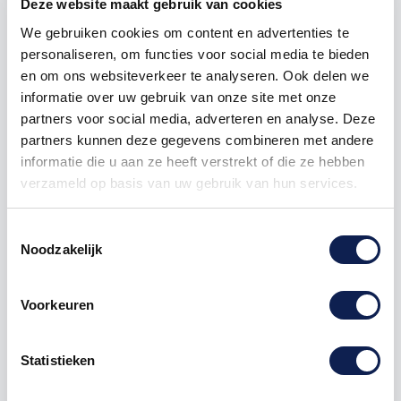
Deze website maakt gebruik van cookies
Frame
framestickers
fiets
fietsstickers
full
color
We gebruiken cookies om content en advertenties te
bakfiets
bakfietsstickers
pasu
varken
personaliseren, om functies voor social media te bieden
en om ons websiteverkeer te analyseren. Ook delen we
informatie over uw gebruik van onze site met onze
partners voor social media, adverteren en analyse. Deze
partners kunnen deze gegevens combineren met andere
Omschrijving
informatie die u aan ze heeft verstrekt of die ze hebben
verzameld op basis van uw gebruik van hun services.
Product details
Toestemmingsselectie
Noodzakelijk
Bijtjes
stickers
Fiet
ca. 24 stickers.
Voorkeuren
full color geprint en uitgesneden
Bijen stickers / bijenstickers full color
Statistieken
Maak jouw
fiets
hip met deze
fietsstickers
, de
stickers passen op elke fiets, zowel