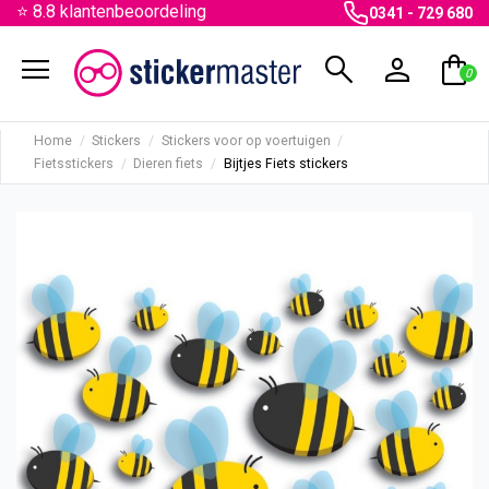
⭐ 8.8 klantenbeoordeling
0341 - 729 680
menu
search
person
shopping_bag
0
Home
Stickers
Stickers voor op voertuigen
Fietsstickers
Dieren fiets
Bijtjes Fiets stickers