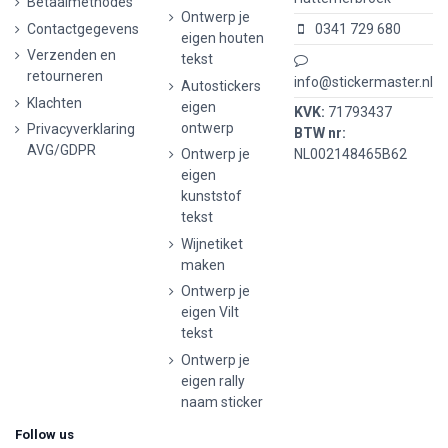
Betaalmethodes
Ontwerp je
Contactgegevens
0341 729 680
eigen houten
Verzenden en
tekst
retourneren
info@stickermaster.nl
Autostickers
Klachten
eigen
KVK:
71793437
ontwerp
Privacyverklaring
BTW nr:
AVG/GDPR
Ontwerp je
NL002148465B62
eigen
kunststof
tekst
Wijnetiket
maken
Ontwerp je
eigen Vilt
tekst
Ontwerp je
eigen rally
naam sticker
Follow us