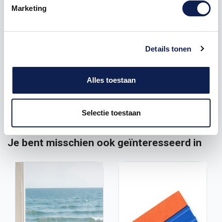
groot als klein.
Marketing
Stickers fiets in vele verschillende maten. De stickers
zijn zeer eenvoudig zelf
aan te brengen.
Details tonen
Full color stickers, UV en Waterproof.
Zit jou afbeelding of afmeting er niet tussen? stuur
Alles toestaan
dan een email naar
vragen@stickermaster.nl
Selectie toestaan
Je bent misschien ook geïnteresseerd in