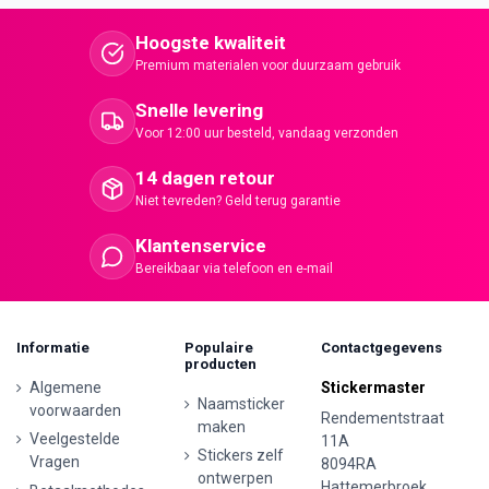
Hoogste kwaliteit
Premium materialen voor duurzaam gebruik
Snelle levering
Voor 12:00 uur besteld, vandaag verzonden
14 dagen retour
Niet tevreden? Geld terug garantie
Klantenservice
Bereikbaar via telefoon en e-mail
Informatie
Populaire
Contactgegevens
producten
Algemene
Stickermaster
Naamsticker
voorwaarden
Rendementstraat
maken
Veelgestelde
11A
Stickers zelf
Vragen
8094RA
ontwerpen
Hattemerbroek