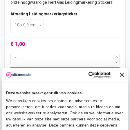
onze hoogwaardige Inert Gas Leidingmarkering Stickers!
Afmeting Leidingmarkeringsticker
€ 1,00
In mijn winkelwagen
Deze website maakt gebruik van cookies
Hoeveelheid
Eenheid prijs
Je bespaart
We gebruiken cookies om content en advertenties te
2
€ 0,95
€ 0,10
personaliseren, om functies voor social media te bieden en om
ons websiteverkeer te analyseren. Ook delen we informatie over
5
€ 0,93
€ 0,38
uw gebruik van onze site met onze partners voor social media,
adverteren en analyse. Deze partners kunnen deze gegevens