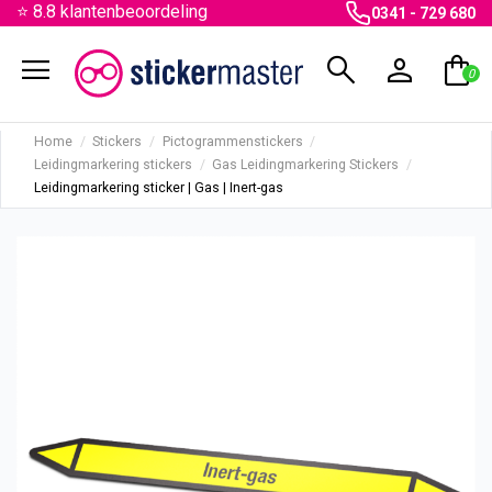
⭐ 8.8 klantenbeoordeling
0341 - 729 680
menu
search
person
shopping_bag
0
Home
Stickers
Pictogrammenstickers
Leidingmarkering stickers
Gas Leidingmarkering Stickers
Leidingmarkering sticker | Gas | Inert-gas