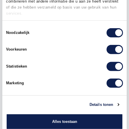
10
€ 0,90
€ 1,00
combineren met andere informatie die u aan ze heeft verstrekt
of die ze hebben verzameld op basis van uw gebruik van hun
25
€ 0,85
€ 3,75
services.
50
€ 0,80
€ 10,00
Toestemmingsselectie
Noodzakelijk
100
€ 0,75
€ 25,00
250
€ 0,70
€ 75,00
Voorkeuren
500
€ 0,60
€ 200,00
Statistieken
1000
€ 0,50
€ 500,00
Marketing
sticker
pictogram
pictogramsticker
aanvoer
Details tonen
Alles toestaan