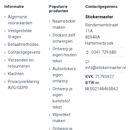
Informatie
Populaire
Contactgegevens
producten
Algemene
Stickermaster
Naamsticker
voorwaarden
Rendementstraat
maken
Veelgestelde
11A
Stickers zelf
Vragen
8094RA
ontwerpen
Hattemerbroek
Betaalmethodes
Ontwerp je
Contactgegevens
0341 729 680
eigen houten
Verzenden en
tekst
retourneren
info@stickermaster.nl
Autostickers
Klachten
eigen
KVK:
71793437
ontwerp
Privacyverklaring
BTW nr:
AVG/GDPR
Ontwerp je
NL002148465B62
eigen
kunststof
tekst
Wijnetiket
maken
Ontwerp je