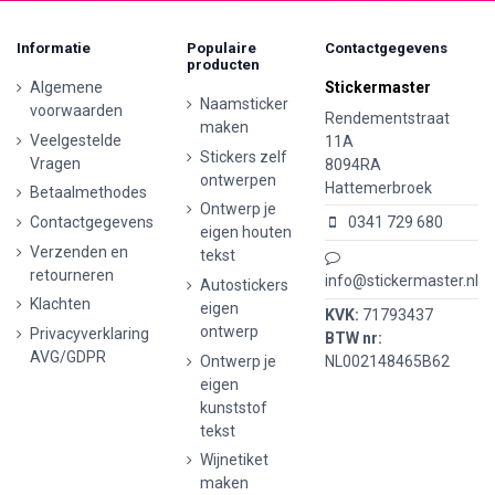
Informatie
Populaire
Contactgegevens
producten
Algemene
Stickermaster
Naamsticker
voorwaarden
Rendementstraat
maken
Veelgestelde
11A
Stickers zelf
Vragen
8094RA
ontwerpen
Hattemerbroek
Betaalmethodes
Ontwerp je
Contactgegevens
0341 729 680
eigen houten
Verzenden en
tekst
retourneren
info@stickermaster.nl
Autostickers
Klachten
eigen
KVK:
71793437
ontwerp
Privacyverklaring
BTW nr:
AVG/GDPR
Ontwerp je
NL002148465B62
eigen
kunststof
tekst
Wijnetiket
maken