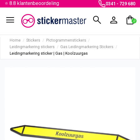
⭐ 8.8 klantenbeoordeling
0341 - 729 680
menu
search
person
shopping_bag
0
Home
Stickers
Pictogrammenstickers
Leidingmarkering stickers
Gas Leidingmarkering Stickers
Leidingmarkering sticker | Gas | Koolzuurgas