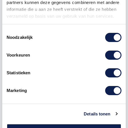
partners kunnen deze gegevens combineren met andere
10
€ 0,90
€ 1,00
informatie die u aan ze heeft verstrekt of die ze hebben
verzameld op basis van uw gebruik van hun services.
25
€ 0,85
€ 3,75
50
€ 0,80
€ 10,00
Toestemmingsselectie
Noodzakelijk
100
€ 0,75
€ 25,00
Voorkeuren
250
€ 0,70
€ 75,00
500
€ 0,60
€ 200,00
Statistieken
1000
€ 0,50
€ 500,00
Marketing
sticker
pictogram
pictogramsticker
aanvoer
Details tonen