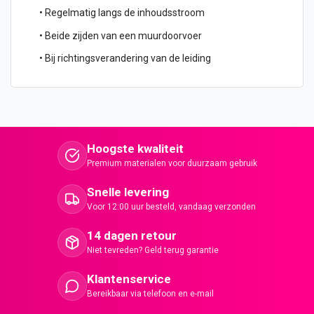
• Regelmatig langs de inhoudsstroom
• Beide zijden van een muurdoorvoer
• Bij richtingsverandering van de leiding
Hoogste kwaliteit
Premium materialen voor duurzaam gebruik
Snelle levering
Voor 12:00 uur besteld, vandaag verzonden
14 dagen retour
Niet tevreden? Geld terug garantie
Klantenservice
Bereikbaar via telefoon en e-mail