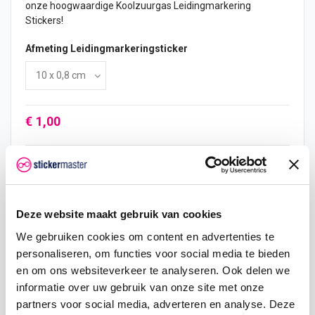
onze hoogwaardige Koolzuurgas Leidingmarkering
Stickers!
Afmeting Leidingmarkeringsticker
€ 1,00
In mijn winkelwagen
Deze website maakt gebruik van cookies
We gebruiken cookies om content en advertenties te
Hoeveelheid
Eenheid prijs
Je bespaart
personaliseren, om functies voor social media te bieden
en om ons websiteverkeer te analyseren. Ook delen we
2
€ 0,95
€ 0,10
informatie over uw gebruik van onze site met onze
5
€ 0,93
€ 0,38
partners voor social media, adverteren en analyse. Deze