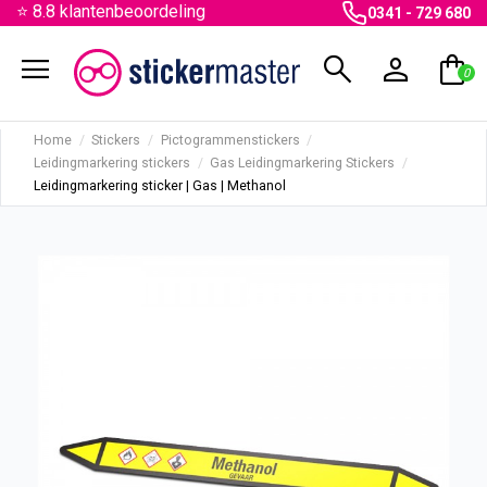
⭐ 8.8 klantenbeoordeling
0341 - 729 680
menu
search
person
shopping_bag
0
Home
Stickers
Pictogrammenstickers
Leidingmarkering stickers
Gas Leidingmarkering Stickers
Leidingmarkering sticker | Gas | Methanol