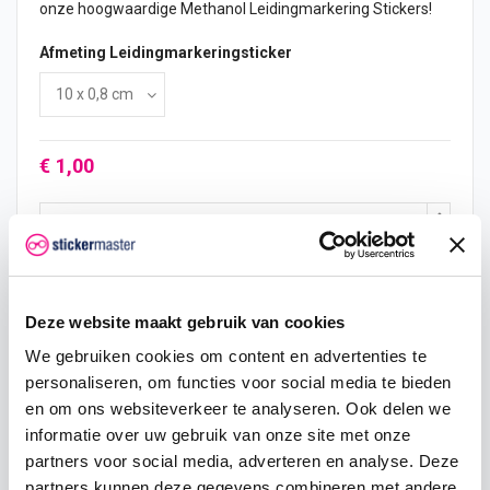
onze hoogwaardige Methanol Leidingmarkering Stickers!
Afmeting Leidingmarkeringsticker
€ 1,00
In mijn winkelwagen
Deze website maakt gebruik van cookies
Hoeveelheid
Eenheid prijs
Je bespaart
We gebruiken cookies om content en advertenties te
personaliseren, om functies voor social media te bieden
2
€ 0,95
€ 0,10
en om ons websiteverkeer te analyseren. Ook delen we
informatie over uw gebruik van onze site met onze
5
€ 0,93
€ 0,38
partners voor social media, adverteren en analyse. Deze
partners kunnen deze gegevens combineren met andere