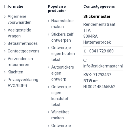
Informatie
Populaire
Contactgegevens
producten
Algemene
Stickermaster
Naamsticker
voorwaarden
Rendementstraat
maken
Veelgestelde
11A
Stickers zelf
Vragen
8094RA
ontwerpen
Hattemerbroek
Betaalmethodes
Ontwerp je
Contactgegevens
0341 729 680
eigen houten
Verzenden en
tekst
retourneren
info@stickermaster.nl
Autostickers
Klachten
eigen
KVK:
71793437
ontwerp
Privacyverklaring
BTW nr:
AVG/GDPR
Ontwerp je
NL002148465B62
eigen
kunststof
tekst
Wijnetiket
maken
Ontwerp je