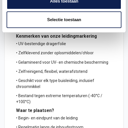
Alles toestaan
Omschrijving
Product details
Selectie toestaan
Kenmerken van onze leidingmarkering
• UV-bestendige dragerfolie
• Zelfklevend zonder oplosmiddelen/chloor
• Gelamineerd voor UV- en chemische bescherming
• Zelfreinigend, flexibel, waterafstotend
• Geschikt voor elk type buisleiding, inclusief
chroomnikkel
• Bestand tegen extreme temperaturen (-40°C /
+100°C)
Waar te plaatsen?
• Begin- en eindpunt van de leiding
• Regelmatig langs de inhoudsstroom