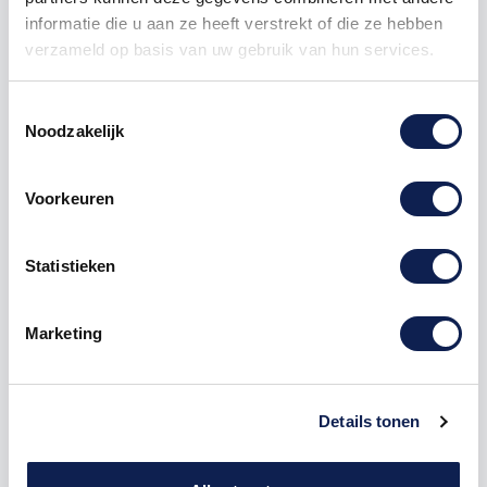
10
€ 0,90
€ 1,00
informatie die u aan ze heeft verstrekt of die ze hebben
verzameld op basis van uw gebruik van hun services.
25
€ 0,85
€ 3,75
50
€ 0,80
€ 10,00
Toestemmingsselectie
Noodzakelijk
100
€ 0,75
€ 25,00
250
€ 0,70
€ 75,00
Voorkeuren
500
€ 0,60
€ 200,00
Statistieken
1000
€ 0,50
€ 500,00
Marketing
sticker
pictogram
pictogramsticker
aanvoer
Details tonen