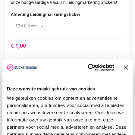
onze hoogwaardige Vacuüm Leidingmarkering Stickers!
Afmeting Leidingmarkeringsticker
€ 1,00
In mijn winkelwagen
Deze website maakt gebruik van cookies
Hoeveelheid
Eenheid prijs
Je bespaart
We gebruiken cookies om content en advertenties te
personaliseren, om functies voor social media te bieden
2
€ 0,95
€ 0,10
en om ons websiteverkeer te analyseren. Ook delen we
informatie over uw gebruik van onze site met onze
5
€ 0,93
€ 0,38
partners voor social media, adverteren en analyse. Deze
partners kunnen deze gegevens combineren met andere