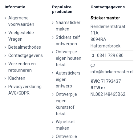
Informatie
Populaire
Contactgegevens
producten
Algemene
Stickermaster
Naamsticker
voorwaarden
Rendementstraat
maken
Veelgestelde
11A
Stickers zelf
Vragen
8094RA
ontwerpen
Hattemerbroek
Betaalmethodes
Ontwerp je
Contactgegevens
0341 729 680
eigen houten
Verzenden en
tekst
retourneren
info@stickermaster.nl
Autostickers
Klachten
eigen
KVK:
71793437
ontwerp
Privacyverklaring
BTW nr:
AVG/GDPR
Ontwerp je
NL002148465B62
eigen
kunststof
tekst
Wijnetiket
maken
Ontwerp je