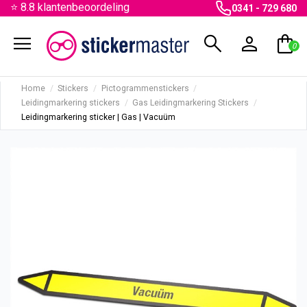
⭐ 8.8 klantenbeoordeling
0341 - 729 680
menu
search
person
shopping_bag
0
Home
Stickers
Pictogrammenstickers
Leidingmarkering stickers
Gas Leidingmarkering Stickers
Leidingmarkering sticker | Gas | Vacuüm