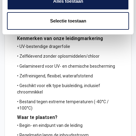
Alles toestaan
Omschrijving
Product details
Selectie toestaan
Kenmerken van onze leidingmarkering
• UV-bestendige dragerfolie
• Zelfklevend zonder oplosmiddelen/chloor
• Gelamineerd voor UV- en chemische bescherming
• Zelfreinigend, flexibel, waterafstotend
• Geschikt voor elk type buisleiding, inclusief
chroomnikkel
• Bestand tegen extreme temperaturen (-40°C /
+100°C)
Waar te plaatsen?
• Begin- en eindpunt van de leiding
• Regelmatig langs de inhoudsstroom