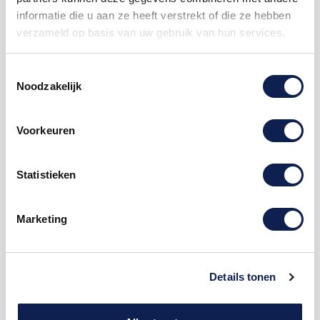
10
€ 0,90
€ 1,00
informatie die u aan ze heeft verstrekt of die ze hebben
verzameld op basis van uw gebruik van hun services.
25
€ 0,85
€ 3,75
50
€ 0,80
€ 10,00
Toestemmingsselectie
Noodzakelijk
100
€ 0,75
€ 25,00
250
€ 0,70
€ 75,00
Voorkeuren
500
€ 0,60
€ 200,00
Statistieken
1000
€ 0,50
€ 500,00
Marketing
sticker
pictogram
pictogramsticker
aanvoer
Details tonen