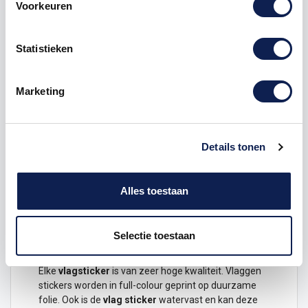
Voorkeuren
Omschrijving
Statistieken
Product details
Marketing
Gemeente vlaggensticker
Laat zien waar je vandaan komt, waar je bent
geweest en waar je nog heen wilt met deze
Nederlandse gemeente
vlaggensticker
.
Details tonen
Dit ontwerp is verkrijgbaar in de volgende maten
Hoogte 3 x 4,5 cm
Alles toestaan
Hoogte 6 x 9 cm
Hoogte 12 x 18 cm
Selectie toestaan
Duurzame vlagstickers van hoge kwaliteit
Elke
vlagsticker
is van zeer hoge kwaliteit.
Vlaggen
stickers
worden in full-colour geprint op duurzame
folie. Ook is de
vlag
sticker
watervast en kan deze