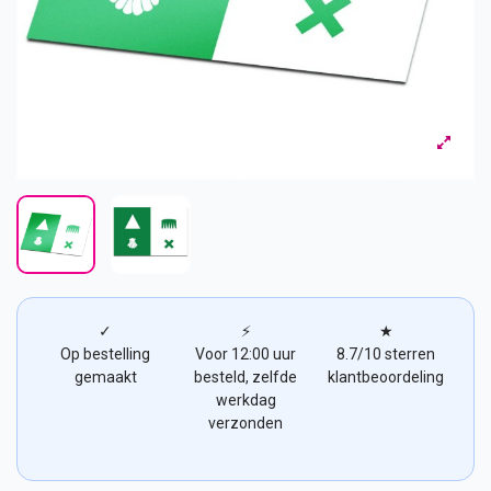
✓
⚡
★
Op bestelling
Voor 12:00 uur
8.7/10 sterren
gemaakt
besteld, zelfde
klantbeoordeling
werkdag
verzonden