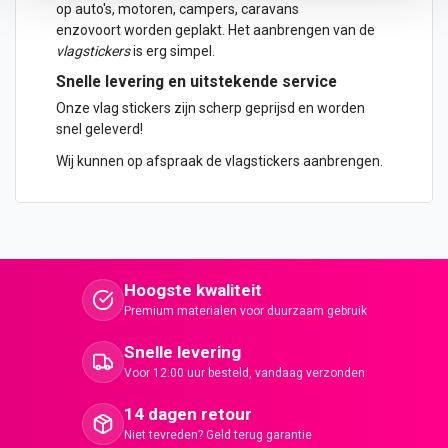
op
auto
's, motoren, campers, caravans
enzovoort worden geplakt. Het aanbrengen van de
vlagstickers
is erg simpel.
Snelle levering en uitstekende service
Onze vlag stickers zijn scherp geprijsd en worden
snel geleverd!
Wij kunnen op afspraak de vlagstickers aanbrengen.
Hoogste kwaliteit
Premium materialen voor duurzaam gebruik
Snelle levering
Voor 12:00 uur besteld, vandaag verzonden
14 dagen retour
Niet tevreden? Geld terug garantie