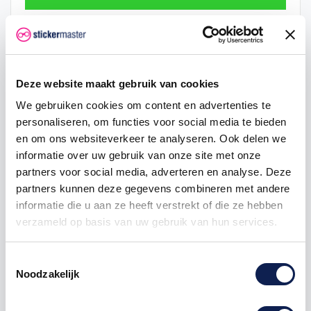
Hoeveelheid
Eenheid prijs
Je bespaart
2
€ 0,48
€ 0,05
Deze website maakt gebruik van cookies
5
€ 0,47
€ 0,18
We gebruiken cookies om content en advertenties te
personaliseren, om functies voor social media te bieden
25
€ 0,43
€ 1,88
en om ons websiteverkeer te analyseren. Ook delen we
informatie over uw gebruik van onze site met onze
50
€ 0,40
€ 5,00
partners voor social media, adverteren en analyse. Deze
100
€ 0,38
€ 12,50
partners kunnen deze gegevens combineren met andere
informatie die u aan ze heeft verstrekt of die ze hebben
verzameld op basis van uw gebruik van hun services.
vlagstickers
provincie
provinciesticker
provincievlag
Toestemmingsselectie
Noodzakelijk