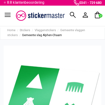
⭐ 8.8 klantenbeoordeling
0341 - 729 680
menu
search
person
shopping_bag
0
Home
Stickers
Vlaggenstickers
Gemeente vlaggen
stickers
Gemeente vlag Alphen-Chaam