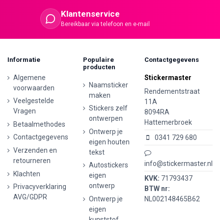
Klantenservice
Bereikbaar via telefoon en e-mail
Informatie
Populaire
Contactgegevens
producten
Algemene
Stickermaster
Naamsticker
voorwaarden
Rendementstraat
maken
Veelgestelde
11A
Stickers zelf
Vragen
8094RA
ontwerpen
Hattemerbroek
Betaalmethodes
Ontwerp je
Contactgegevens
0341 729 680
eigen houten
Verzenden en
tekst
retourneren
info@stickermaster.nl
Autostickers
Klachten
eigen
KVK:
71793437
ontwerp
Privacyverklaring
BTW nr:
AVG/GDPR
Ontwerp je
NL002148465B62
eigen
kunststof