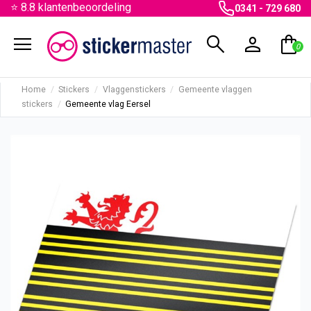
⭐ 8.8 klantenbeoordeling
0341 - 729 680
menu
search
person
shopping_bag
0
Home
Stickers
Vlaggenstickers
Gemeente vlaggen
stickers
Gemeente vlag Eersel