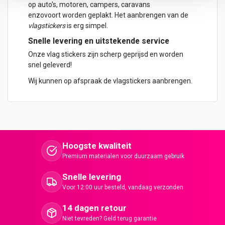
op
auto
's, motoren, campers, caravans
enzovoort worden geplakt. Het aanbrengen van de
vlagstickers
is erg simpel.
Snelle levering en uitstekende service
Onze vlag stickers zijn scherp geprijsd en worden
snel geleverd!
Wij kunnen op afspraak de vlagstickers aanbrengen.
Hoogste kwaliteit
Premium materialen voor duurzaam gebruik
Snelle levering
Voor 12:00 uur besteld, vandaag verzonden
14 dagen retour
Niet tevreden? Geld terug garantie