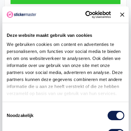
Hoeveelheid
Eenheid prijs
Je bespaart
2
€ 0,48
€ 0,05
Deze website maakt gebruik van cookies
5
€ 0,47
€ 0,18
We gebruiken cookies om content en advertenties te
personaliseren, om functies voor social media te bieden
25
€ 0,43
€ 1,88
en om ons websiteverkeer te analyseren. Ook delen we
informatie over uw gebruik van onze site met onze
50
€ 0,40
€ 5,00
partners voor social media, adverteren en analyse. Deze
100
€ 0,38
€ 12,50
partners kunnen deze gegevens combineren met andere
informatie die u aan ze heeft verstrekt of die ze hebben
verzameld op basis van uw gebruik van hun services.
vlagstickers
provincie
provinciesticker
provincievlag
Toestemmingsselectie
Noodzakelijk