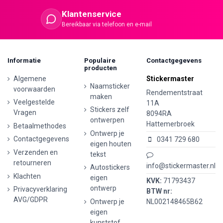
Klantenservice
Bereikbaar via telefoon en e-mail
Informatie
Populaire
Contactgegevens
producten
Algemene
Stickermaster
Naamsticker
voorwaarden
Rendementstraat
maken
Veelgestelde
11A
Stickers zelf
Vragen
8094RA
ontwerpen
Hattemerbroek
Betaalmethodes
Ontwerp je
Contactgegevens
0341 729 680
eigen houten
Verzenden en
tekst
retourneren
info@stickermaster.nl
Autostickers
Klachten
eigen
KVK:
71793437
ontwerp
Privacyverklaring
BTW nr:
AVG/GDPR
Ontwerp je
NL002148465B62
eigen
kunststof