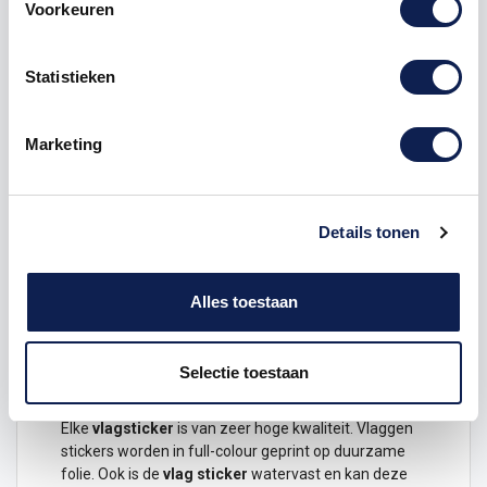
Voorkeuren
Omschrijving
Statistieken
Product details
Marketing
Gemeente vlaggensticker
Laat zien waar je vandaan komt, waar je bent
geweest en waar je nog heen wilt met deze
Nederlandse gemeente
vlaggensticker
.
Details tonen
Dit ontwerp is verkrijgbaar in de volgende maten
Hoogte 3 x 4,5 cm
Alles toestaan
Hoogte 6 x 9 cm
Hoogte 12 x 18 cm
Selectie toestaan
Duurzame vlagstickers van hoge kwaliteit
Elke
vlagsticker
is van zeer hoge kwaliteit.
Vlaggen
stickers
worden in full-colour geprint op duurzame
folie. Ook is de
vlag
sticker
watervast en kan deze