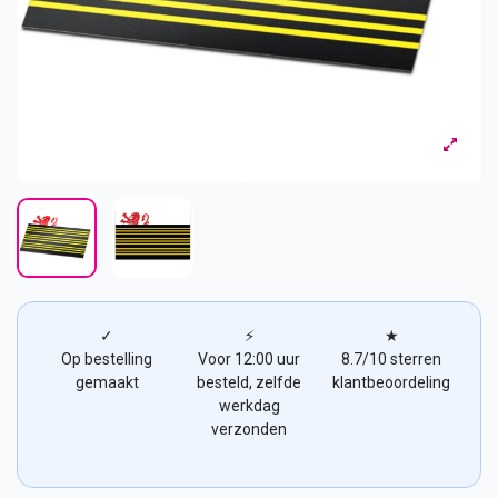
✓
⚡
★
Op bestelling
Voor 12:00 uur
8.7/10 sterren
gemaakt
besteld, zelfde
klantbeoordeling
werkdag
verzonden