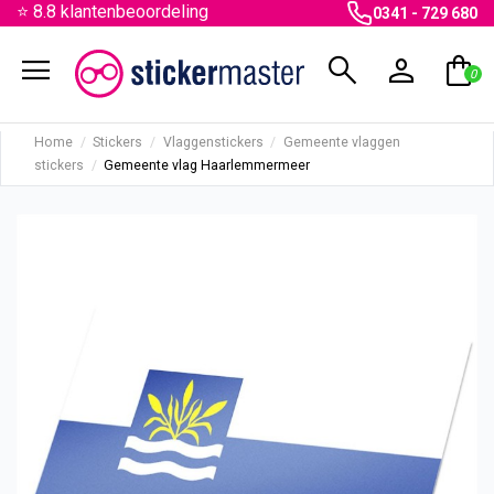
⭐ 8.8 klantenbeoordeling
0341 - 729 680
menu
search
person
shopping_bag
0
Home
Stickers
Vlaggenstickers
Gemeente vlaggen
stickers
Gemeente vlag Haarlemmermeer