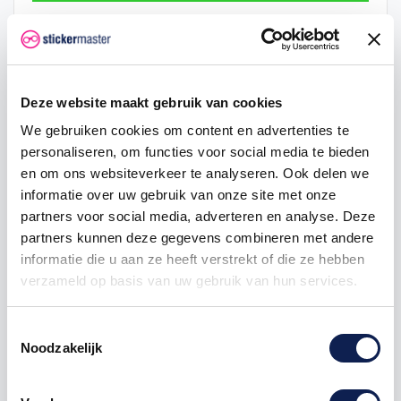
Hoeveelheid
Eenheid prijs
Je bespaart
2
€ 0,48
€ 0,05
Deze website maakt gebruik van cookies
5
€ 0,47
€ 0,18
We gebruiken cookies om content en advertenties te
personaliseren, om functies voor social media te bieden
25
€ 0,43
€ 1,88
en om ons websiteverkeer te analyseren. Ook delen we
50
€ 0,40
€ 5,00
informatie over uw gebruik van onze site met onze
partners voor social media, adverteren en analyse. Deze
100
€ 0,38
€ 12,50
partners kunnen deze gegevens combineren met andere
informatie die u aan ze heeft verstrekt of die ze hebben
verzameld op basis van uw gebruik van hun services.
vlagstickers
provincie
provinciesticker
provincievlag
Toestemmingsselectie
Noodzakelijk