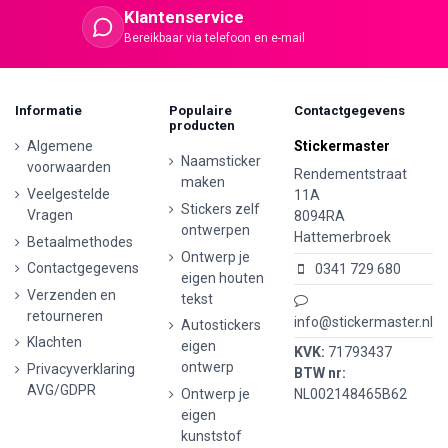
Klantenservice
Bereikbaar via telefoon en e-mail
Informatie
Populaire
Contactgegevens
producten
Algemene
Stickermaster
Naamsticker
voorwaarden
Rendementstraat
maken
Veelgestelde
11A
Stickers zelf
Vragen
8094RA
ontwerpen
Hattemerbroek
Betaalmethodes
Ontwerp je
Contactgegevens
0341 729 680
eigen houten
Verzenden en
tekst
retourneren
info@stickermaster.nl
Autostickers
Klachten
eigen
KVK:
71793437
ontwerp
Privacyverklaring
BTW nr:
AVG/GDPR
Ontwerp je
NL002148465B62
eigen
kunststof