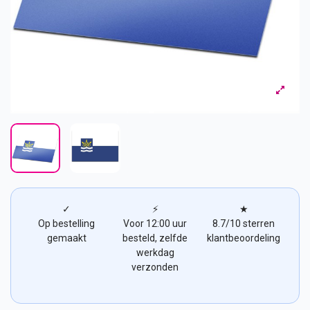
✓
⚡
★
Op bestelling
Voor 12:00 uur
8.7/10 sterren
gemaakt
besteld, zelfde
klantbeoordeling
werkdag
verzonden