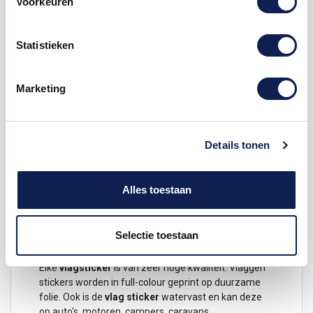
Voorkeuren
Omschrijving
Statistieken
Product details
Marketing
Gemeente vlaggensticker
Laat zien waar je vandaan komt, waar je bent
geweest en waar je nog heen wilt met deze
Nederlandse gemeente
vlaggensticker
.
Details tonen
Dit ontwerp is verkrijgbaar in de volgende maten
Hoogte 3 x 4,5 cm
Alles toestaan
Hoogte 6 x 9 cm
Hoogte 12 x 18 cm
Selectie toestaan
Duurzame vlagstickers van hoge kwaliteit
Elke
vlagsticker
is van zeer hoge kwaliteit.
Vlaggen
stickers
worden in full-colour geprint op duurzame
folie. Ook is de
vlag
sticker
watervast en kan deze
op
auto
's, motoren, campers, caravans